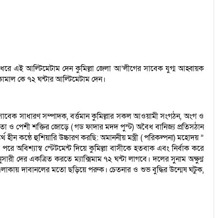
র ধরে এই আল্টিমেটাম দেন কুমিল্লা জেলা আ’লীগের সাবেক যুগ্ম আহ্বায়ক
 কামাল কে ৭২ ঘন্টার আল্টিমেটাম দেন।
 র সাবেক সাধারণ সম্পাদক, বর্ত্তমান কুমিল্লার সকল আওয়ামী সংগঠন, অংগ ও
মতা ও পেশী শক্তির জোড়ে ( গড ফাদার মদদ পুস্ট) অবৈধ বানিজ্য প্রতিসঠান
যর্থ হীন কন্ঠে হুশিয়ারি উচ্চারণ করছি: অমাননীয় মন্ত্রী ( পরিকল্পনা) মহোদয় ”
পরে অবিশ্যাস্ব স্টেটমেন্ট দিয়ে কুমিল্লা বাসীকে হতবাক এবং নির্বাক করে
 দের একত্রিত করতে ম্যাক্সিমাম ৭২ ঘন্টা লাগবে। দলের সুনাম অক্ষুণ্ণ
এলাকায় দাবানলের মতো ছড়িয়ে পরুক। চেতনার ও শুভ বুদ্ধির উন্মেষ ঘটুক,