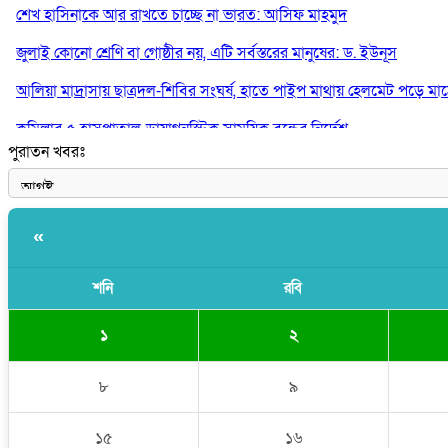
শেখ হাসিনাকে আর রাখতে চাচ্ছে না ভারত: আসিফ মাহমুদ
জুলাই কোনো শ্রেণি বা গোষ্ঠীর নয়, এটি সর্বস্তরের মানুষের: ড. ইউনূস
আলিয়া মাদ্রাসায় ছাত্রদল-শিবির সংঘর্ষ, হাতে পাইপ মাথায় হেলমেট পড়ে মা
কুমিল্লার ৫ হাসপাতাল-ডায়াগনস্টিক সাময়িক বন্ধের নির্দেশ
পুরাতন খবরঃ
পরকীয়ার অভিযোগে গ্রামবাসীর হাতে আটক কনটেন্ট ক্রিয়েটর রিপন মিয়া
«
শনি
রবি
১
২
৮
৯
১৫
১৬