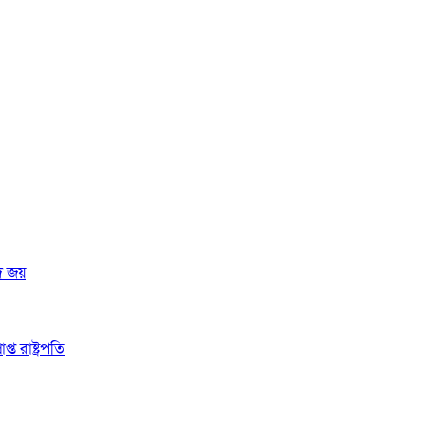
দ জয়
 রাষ্ট্রপতি