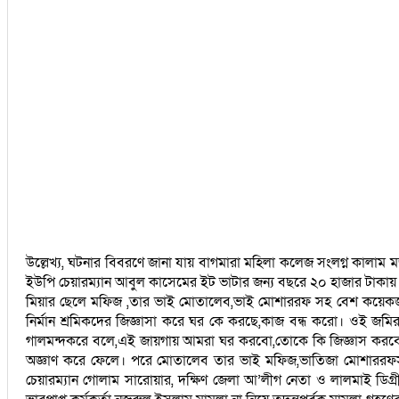
উল্লেখ্য, ঘটনার বিবরণে জানা যায় বাগমারা মহিলা কলেজ সংলগ্ন কালাম
ইউপি চেয়ারম্যান আবুল কাসেমের ইট ভাটার জন্য বছরে ২০ হাজার টাকায় বর্
মিয়ার ছেলে মফিজ ,তার ভাই মোতালেব,ভাই মোশাররফ সহ বেশ কয়েকজন 
নির্মান শ্রমিকদের জিজ্ঞাসা করে ঘর কে করছে,কাজ বন্ধ করো। ওই 
গালমন্দকরে বলে,এই জায়গায় আমরা ঘর করবো,তোকে কি জিজ্ঞাস করবো।
অজ্ঞাণ করে ফেলে। পরে মোতালেব তার ভাই মফিজ,ভাতিজা মোশাররফসহ 
চেয়ারম্যান গোলাম সারোয়ার, দক্ষিণ জেলা আ’লীগ নেতা ও লালমাই ডিগ্