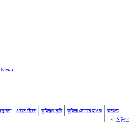
a News
ম্ভাবনা
প্রবাস জীবন
কুমিল্লার কৃষি
কুমিল্লা ভোটের হাওয়া
অন্যান্য
আইন 
মতামত