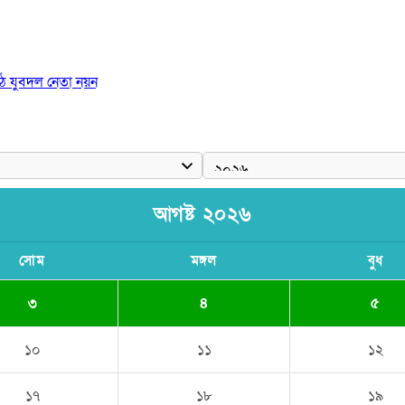
ঠে যুবদল নেতা নয়ন
আগষ্ট ২০২৬
সোম
মঙ্গল
বুধ
৩
৪
৫
১০
১১
১২
১৭
১৮
১৯