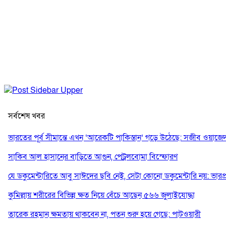
সর্বশেষ খবর
ভারতের পূর্ব সীমান্তে এখন ‘আরেকটি পাকিস্তান’ গড়ে উঠেছে: সজীব ওয়াজে
সাকিব আল হাসানের বাড়িতে আগুন, পেট্রলবোমা বিস্ফোরণ
যে ডকুমেন্টারিতে আবু সাঈদের ছবি নেই, সেটা কোনো ডকুমেন্টারি নয়: ভারপ্রাপ্ত
কুমিল্লায় শরীরের বিভিন্ন ক্ষত নিয়ে বেঁচে আছেন ৫৬৬ জুলাইযোদ্ধা
তারেক রহমান ক্ষমতায় থাকবেন না, পতন শুরু হয়ে গেছে: পাটওয়ারী