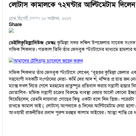
লোটাস কামালকে ৭২ঘন্টার আল্টিমেটাম দিলে
ডেস্ক রিপোর্ট
প্রকাশঃ
১০ অক্টোবর, ২০১৭
Share
ডেইলিকুমিল্লানিউজ ডেস্কঃ
কুমিল্লা সদর দক্ষিণ উপজেলার সাবেক সংসদ স
সফিক শিকদার। গতকাল তিনি তাঁর ফেসবুক স্ট্যাটাসের মাধ্যমে হামলার ঘটনা
আমাদের টেলিগ্রাম চ্যানেলে জয়েন করুন
সফিক শিকদার তাঁর ফেসবুক স্ট্যাটাসে লেখেন, “বুহত্তর কুমিল্লা জেলার এ
সহযোগী সবকটি সংগঠনের নেতা- কর্মি দের আদ র্শ, নন্দিত প্র য়াত জন নেত
ম্যাক্স দখল নিতে গেলে মরহমের ভ্রাতুষ্পুত্র প্রতিবাদ করায়
সন্ত্রাসী হাম্ল
মোতালিব- মফিজ সন্ত্রাসী চক্রের বিরুদ্ধে ব্যবস্থা নেয়ার আদৌ কোনো ইচ্
দিয়েছিলেন, তেমনি দায়সারা গোছের কিছু একটা বলে দিন প্লিজ। পরেরটা আ
রাখতে কামাল ভাই (. লোটাস) আপনাকে ৩ দিনের আল্টিমেটাম দেয়া হলো। নি
আওয়ামী রাজনীতির প্রবাদ পুরুষ মরহুম কালাম ভাইয়ের। আত্মা শান্তি তে