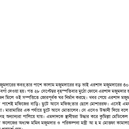
 মজুমদারের কবর,তার পাশে কালাম মজুমদারের বড় ভাই এরশাদ মজুমদারের ৩০ শতক
গা দেওয়া হয়। গত ২৮ সেপ্টেম্বর বৃহস্পতিবার মুঠো ফোনে এরশাদ মজুমদার জানত
মিলে ওই সম্পত্তিতে জোরপূর্বক ঘর নির্মান করছে। খবর পেয়ে এরশাদ মজু
জমির পাশেই মফিজের বাড়ি। ছুটে আসে মফিজ,তার ছেলে মোশাররফ। এসেই এমদ
 মারামারির এক পর্যায়ে ছুটে আসে মোতালেব। সে এসেও উস্কানী দিয়ে বলে
অন্যান্যরা পালিয়ে যায়। এমদাদকে স্থানীয়রা উদ্ধার করে কুমিল্লা মেডি
রী কলেজের অধ্যক্ষ মমিন মজুমদার ও পরিকল্পনা মন্ত্রী আ হ ম মোস্তফা ক