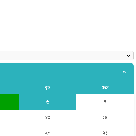
»
বৃহ
শুক্র
৬
৭
১৩
১৪
২০
২১