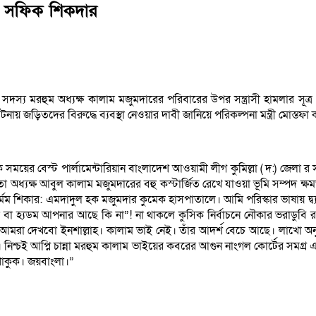
ন সফিক শিকদার
দস্য মরহুম অধ্যক্ষ কালাম মজুমদারের পরিবারের উপর সন্ত্রাসী হামলার সূত্
য় জড়িতদের বিরুদ্ধে ব্যবস্থা নেওয়ার দাবী জানিয়ে পরিকল্পনা মন্ত্রী মোস্তফা
ক সময়ের বেস্ট পার্লামেন্টারিয়ান বাংলাদেশ আওয়ামী লীগ কুমিল্লা ( দ:) জেলা
া অধ্যক্ষ আবুল কালাম মজুমদারের বহু কস্টার্জিত রেখে যাওয়া ভূমি সম্পদ ক্ষ
ার নির্মম শিকার: এমদাদুল হক মজুমদার কুমেক হাসপাতালে।
আমি পরিস্কার ভাষায় দ্ব্
ছা বা হ্যডম আপনার আছে কি না”! না থাকলে কুসিক নির্বাচনে নৌকার ভরাডুবি র 
মরা দেখবো ইনশাল্লাহ। কালাম ভাই নেই। তাঁর আদর্শ বেচে আছে। লাখো অনুসারী
শ্চই আপ্নি চান্না মরহুম কালাম ভাইয়ের কবরের আগুন নাংগল কোর্টের সমগ্র 
 থাকুক। জয়বাংলা।”