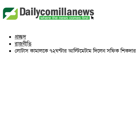
বুড়িচং
ব্রাহ্মণপাড়া
লাকসাম
চৌদ্দগ্রাম
নাঙ্গলকোট
প্রচ্ছদ
মনোহরগঞ্জ
রাজনীতি
বরুড়া
লালমাই
লোটাস কামালকে ৭২ঘন্টার আল্টিমেটাম দিলেন সফিক শিকদার
দাউদকান্দি
চান্দিনা
মুরাদনগর
দেবিদ্বার
হোমনা
তিতাস
মেঘনা