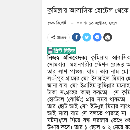
কুমিল্লায় আবাসিক হোটেল থেকে এ
১০ অক্টোবর, ২০১৭
ডেস্ক রিপোর্ট
প্রকাশঃ
Share
নিজস্ব প্রতিবেদকঃ
কুমিল্লায় আবাসিক
সোমবার মহানগরীর স্টেশন রোডস্থ আ
তার লাশ পাওয়া যায়। তার নাম মো: 
লক্ষীপুর গ্রামের মো: ইসমাইল মিয়ার ছ
জানা যায়, মো: ইব্রাহিম কুমিল্লার মনোহ
টাকা সংগ্রহের কাজ করতো। সে কুমি
হোটেলে (বোর্ডিং) প্রায় সময় থাকত
তার ছোট ভাই মো: ইউনুছ মিয়ার সাথে স
ভাই মারা যায় সে বলতে পারছে না। 
ঘটনাস্থলে গিয়ে বন্ধ দরজার ভেঙ্গে 
উদ্ধার করে। তার ১ ছেলে ও ২ মেয়ে র