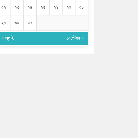
২২
২৩
২৪
২৫
২৬
২৭
২৮
২৯
৩০
৩১
« জুলাই
সেপ্টেম্বর »