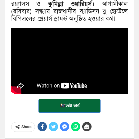
রয়্যালস ও
কুমিল্লা ওয়ারিয়র্স
। আগামীকাল
(রবিবার) সন্ধ্যায় রাজধানীর র‌্যাডিসন ব্লু হোটেলে
বিপিএলের প্লেয়ার্স ড্রাফট অনুষ্ঠিত হওয়ার কথা।
ফটো কার্ড
Share