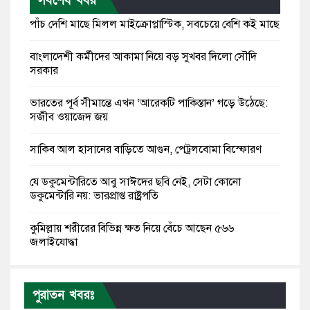
সর্বশেষ খবর
পাঁচ দেশি মাছে মিলল মাইক্রোপ্লাস্টিক, সবচেয়ে বেশি কই মাছে
বাংলাদেশী কর্মীদের আকামা নিয়ে বড় সুখবর দিলো সৌদি
সরকার
ভারতের পূর্ব সীমান্তে এখন ‘আরেকটি পাকিস্তান’ গড়ে উঠেছে:
সজীব ওয়াজেদ জয়
সাকিব আল হাসানের বাড়িতে আগুন, পেট্রলবোমা বিস্ফোরণ
যে ডকুমেন্টারিতে আবু সাঈদের ছবি নেই, সেটা কোনো
ডকুমেন্টারি নয়: ভারপ্রাপ্ত রাষ্ট্রপতি
কুমিল্লায় শরীরের বিভিন্ন ক্ষত নিয়ে বেঁচে আছেন ৫৬৬
জুলাইযোদ্ধা
তারেক রহমান ক্ষমতায় থাকবেন না, পতন শুরু হয়ে গেছে:
পাটওয়ারী
পুরাতন খবরঃ