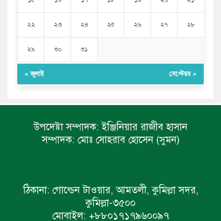
১৫
১৬
১৭
১৮
১৯
২০
২১
২২
২৩
২৪
২৫
২৬
২৭
২৮
২৯
৩০
৩১
« জুলাই
সেপ্টেম্বর »
উপদেষ্টা সম্পাদক:
ইঞ্জিনিয়ার রাজীব হাসান
সম্পাদক:
মোঃ সোহরাব হোসেন (সুমন)
ঠিকানা:
গোল্ডেন টাওয়ার, আমতলী, কুমিল্লা সদর,
কুমিল্লা-৩৫০০
মোবাইল:
+৮৮০১৭১৭৯৬০০৯৭