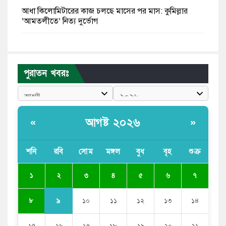
আধা কিলোমিটারের কাজ চলছে মাসের পর মাস: কুমিল্লার
‘আমতলীতে’ নিত্য দুর্ভোগ
মেয়েদের আপত্তিকর ছবি তুলে লন্ডনে বয়ফ্রেন্ডের কাছে
পাঠাতেন ইসলামী বিশ্ববিদ্যালয়ের ছাত্রী
পুরাতন খবরঃ
পুলিশকে পিটিয়ে রক্তাক্ত করেছি এ দৃশ্য কি আপনারা দেখেননি:
এনসিপি নেতা
পাঁচ দেশি মাছে মিলল মাইক্রোপ্লাস্টিক, সবচেয়ে বেশি কই মাছে
আগষ্ট ২০২৬
«
»
বাংলাদেশী কর্মীদের আকামা নিয়ে বড় সুখবর দিলো সৌদি
সরকার
শনি
রবি
সোম
মঙ্গল
বুধ
বৃহ
শুক্র
ভারতের পূর্ব সীমান্তে এখন ‘আরেকটি পাকিস্তান’ গড়ে উঠেছে:
২
১
৩
৪
৫
৬
৭
সজীব ওয়াজেদ জয়
৯
৮
১০
১১
১২
১৩
১৪