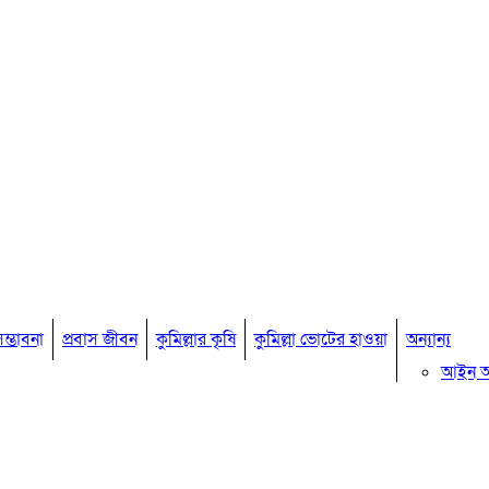
ম্ভাবনা
প্রবাস জীবন
কুমিল্লার কৃষি
কুমিল্লা ভোটের হাওয়া
অন্যান্য
আইন 
মতামত
কুমিল্ল
বিখ্যাত ব
কুমিল্ল