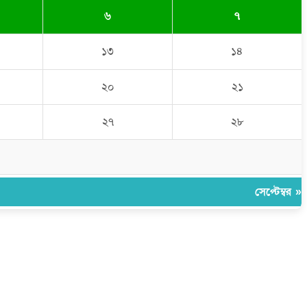
৬
৭
১৩
১৪
২০
২১
২৭
২৮
সেপ্টেম্বর »