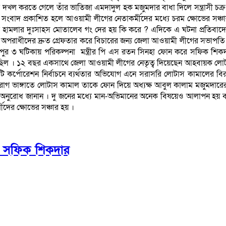
পত্তি দখল করতে গেলে তাঁর ভাতিজা এমদাদুল হক মজুমদার বাধা দিলে সন্ত্রাসী 
সংবাদ প্রকাশিত হলে আওয়ামী লীগের নেতাকর্মীদের মধ্যে চরম ক্ষোভের সঞ্চার হ
হামলার দুঃসাহস মোতালেব গং দের হয় কি করে ? এদিকে এ ঘটনা প্রতিবাদে কুম
 অপরাধীদের দ্রুত গ্রেফতার করে বিচারের জন্য জেলা আওয়ামী লীগের সভাপতি 
র ৩ ঘটিকায় পরিকল্পনা মন্ত্রীর পি এস রতন সিনহা ফোন করে সফিক শিকদারে
 চলছিল । ১২ বছর একসাথে জেলা আওয়ামী লীগের নেতৃত্ব দিয়েছেন আহবায়ক লোটা
কর্পোরেশন নির্বাচনে ব্যর্থতার অভিযোগ এনে সরাসরি লোটাস কামালের বিরুদ্
রাগ ভাঙ্গাতে লোটাস কামাল তাকে ফোন দিয়ে অধ্যক্ষ আবুল কালাম মজুমদারের 
 অনুরোধ জানান । দু জনের মধ্যে মান-অভিমানের অনেক বিষয়েও আলাপন হয় বল
ীদের ক্ষোভের সঞ্চার হয় ।
ন সফিক শিকদার