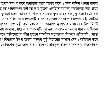
চক্র তাকে মারধর করে মারাত্মক ভাবে আহত করে । সদর দক্ষিন থানায় মামলা
য় পরিকল্পনা মন্ত্রী আ হ ম মুস্তফা (লোটাস কামাল) কামালের নিজ গ্রামে
িল্লা জেলা আওয়ামী লীগের সাবেক যুগ্ম আহবায়ক , কুমিল্লা ভিক্টোরিয়া
, সদর দক্ষিন ও নাঙ্গলকোট আসনের সংসদ সদস্য পরিকল্পনা মন্ত্রী লোটাস
র সাথে মন্ত্রী কথা বলতে চান জানালে দু জনের মধ্যে প্রায় বিশ মিনিট
স কামাল , যুগ্ম আহবায়ক মুজিবুল হক , অধ্যক্ষ আফজাল খাঁন ও সফিকুল
ধে অভিযোগের তীর ছুঁড়েন সামরিক সরকারের বিরুদ্ধে প্রতিবাদী , সাড়া
পরিবারের উপর হামলা ঘটনার সুষ্ঠু বিচারের আশ্বাস দেন । অভিমান ভুলে
ে বিশেষ সুত্রে জানা যায় । উল্লেখ্য সফিকুল ইসলাম সিকদার রাজনৈতিক