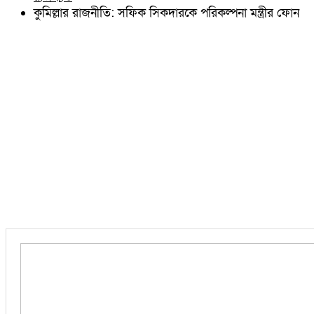
চৌদ্দগ্রাম
কুমিল্লার রাজনীতি: সফিক সিকদারকে পরিকল্পনা মন্ত্রীর ফোন
নাঙ্গলকোট
মনোহরগঞ্জ
বরুড়া
লালমাই
দাউদকান্দি
চান্দিনা
মুরাদনগর
দেবিদ্বার
হোমনা
তিতাস
মেঘনা