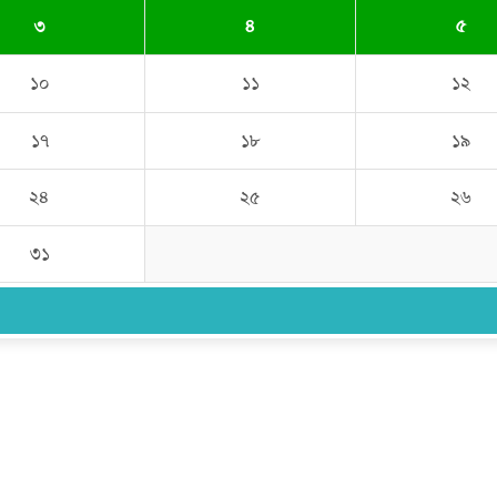
৩
৪
৫
১০
১১
১২
১৭
১৮
১৯
২৪
২৫
২৬
৩১
উপদেষ্টা সম্পাদক:
ইঞ্জিনিয়ার রাজীব হাসান
সম্পাদক:
মোঃ সোহরাব হোসেন (সুমন)
ঠিকানা:
গোল্ডেন টাওয়ার, আমতলী, কুমিল্লা সদর, কুমিল্লা-৩৫০০
মোবাইল:
+৮৮০১৭১৭৯৬০০৯৭