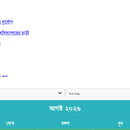
দুর্ভোগ
বিদ্যালয়ের ছাত্রী
া
দ জয়
আগষ্ট ২০২৬
সোম
মঙ্গল
বুধ