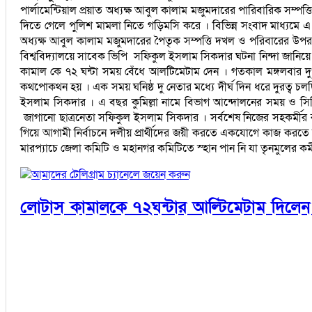
পার্লামেন্টিয়াল প্রয়াত অধ্যক্ষ আবুল কালাম মজুমদারের পারিবারিক সম্
দিতে গেলে পুলিশ মামলা নিতে গড়িমসি করে । বিভিন্ন সংবাদ মাধ্যমে এ 
অধ্যক্ষ আবুল কালাম মজুমদারের পৈতৃক সম্পত্তি দখল ও পরিবারের উপর 
বিশ্ববিদ্যালয়ে সাবেক ভিপি সফিকুল ইসলাম সিকদার ঘটনা নিন্দা জানিয়ে
কামাল কে ৭২ ঘন্টা সময় বেঁধে আলটিমেটাম দেন । গতকাল মঙ্গলবার দুপু
কথপোকথন হয় । এক সময় ঘনিষ্ঠ দু নেতার মধ্যে দীর্ঘ দিন ধরে দুরত্ব
ইসলাম সিকদার । এ বছর কুমিল্লা নামে বিভাগ আন্দোলনের সময় ও সিটি 
জাগানো ছাত্রনেতা সফিকুল ইসলাম সিকদার । সর্বশেষ নিজের সহকর্মীর 
গিয়ে আগামী নির্বাচনে দলীয় প্রার্থীদের জয়ী করতে একযোগে কাজ করতে
মারপ্যাচে জেলা কমিটি ও মহানগর কমিটিতে স্হান পান নি যা তৃনমুলের কর্ম
আমাদের টেলিগ্রাম চ্যানেলে জয়েন করুন
লোটাস কামালকে ৭২ঘন্টার আল্টিমেটাম দিলে