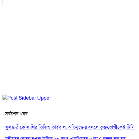
সর্বশেষ খবর
স্কুলছাত্রীকে লাথির ভিডিও ভাইরাল, অভিযুক্তের বদলে ভুক্তভোগীকেই টিসি
মন্ত্রীদের বেতন হওয়া উচিত ১০ লাখ, এমপিদের ৫ লাখ: নুরুল হক নুর