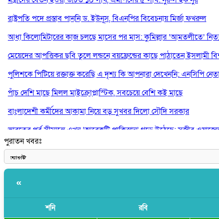
রাষ্ট্রপতি পদে প্রস্তাব পাননি ড. ইউনূস, বিএনপির বিবেচনায় মির্জা ফখরুল
আধা কিলোমিটারের কাজ চলছে মাসের পর মাস: কুমিল্লার ‘আমতলীতে’ নিত্য 
মেয়েদের আপত্তিকর ছবি তুলে লন্ডনে বয়ফ্রেন্ডের কাছে পাঠাতেন ইসলামী বিশ্ব
পুলিশকে পিটিয়ে রক্তাক্ত করেছি এ দৃশ্য কি আপনারা দেখেননি: এনসিপি নেত
পাঁচ দেশি মাছে মিলল মাইক্রোপ্লাস্টিক, সবচেয়ে বেশি কই মাছে
বাংলাদেশী কর্মীদের আকামা নিয়ে বড় সুখবর দিলো সৌদি সরকার
ভারতের পূর্ব সীমান্তে এখন ‘আরেকটি পাকিস্তান’ গড়ে উঠেছে: সজীব ওয়াজে
পুরাতন খবরঃ
সাকিব আল হাসানের বাড়িতে আগুন, পেট্রলবোমা বিস্ফোরণ
«
শনি
রবি