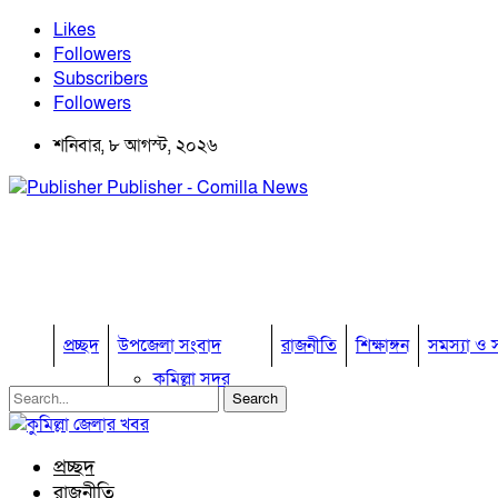
Likes
Followers
Subscribers
Followers
শনিবার, ৮ আগস্ট, ২০২৬
Publisher - Comilla News
প্রচ্ছদ
উপজেলা সংবাদ
রাজনীতি
শিক্ষাঙ্গন
সমস্যা ও স
কুমিল্লা সদর
কুমিল্লা সদর দক্ষিণ
বুড়িচং
ব্রাহ্মণপাড়া
প্রচ্ছদ
লাকসাম
রাজনীতি