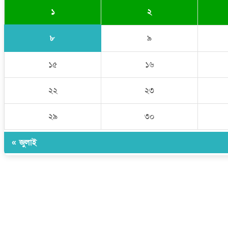
১
২
৮
৯
১৫
১৬
২২
২৩
২৯
৩০
« জুলাই