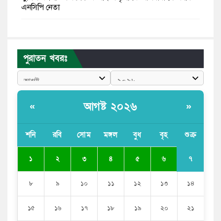
এনসিপি নেতা
পাঁচ দেশি মাছে মিলল মাইক্রোপ্লাস্টিক, সবচেয়ে বেশি কই মাছে
বাংলাদেশী কর্মীদের আকামা নিয়ে বড় সুখবর দিলো সৌদি
পুরাতন খবরঃ
সরকার
ভারতের পূর্ব সীমান্তে এখন ‘আরেকটি পাকিস্তান’ গড়ে উঠেছে:
সজীব ওয়াজেদ জয়
আগষ্ট ২০২৬
«
»
সাকিব আল হাসানের বাড়িতে আগুন, পেট্রলবোমা বিস্ফোরণ
শনি
রবি
সোম
মঙ্গল
বুধ
বৃহ
শুক্র
যে ডকুমেন্টারিতে আবু সাঈদের ছবি নেই, সেটা কোনো
ডকুমেন্টারি নয়: ভারপ্রাপ্ত রাষ্ট্রপতি
৭
১
২
৩
৪
৫
৬
৮
৯
১০
১১
১২
১৩
১৪
১৫
১৬
১৭
১৮
১৯
২০
২১