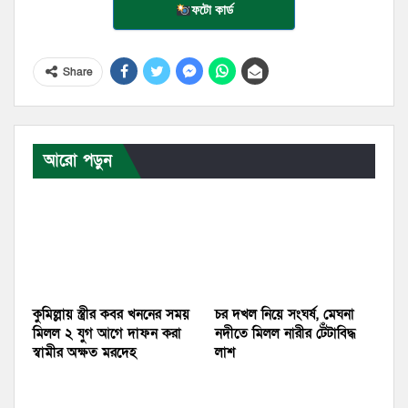
ফটো কার্ড
Share
আরো পড়ুন
কুমিল্লায় স্ত্রীর কবর খননের সময়
চর দখল নিয়ে সংঘর্ষ, মেঘনা
মিলল ২ যুগ আগে দাফন করা
নদীতে মিলল নারীর টেঁটাবিদ্ধ
স্বামীর অক্ষত মরদেহ
লাশ