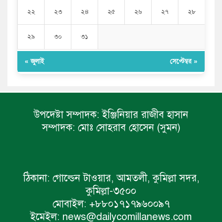
২২
২৩
২৪
২৫
২৬
২৭
২৮
২৯
৩০
৩১
« জুলাই
সেপ্টেম্বর »
উপদেষ্টা সম্পাদক:
ইঞ্জিনিয়ার রাজীব হাসান
সম্পাদক:
মোঃ সোহরাব হোসেন (সুমন)
ঠিকানা:
গোল্ডেন টাওয়ার, আমতলী, কুমিল্লা সদর,
কুমিল্লা-৩৫০০
মোবাইল:
+৮৮০১৭১৭৯৬০০৯৭
ইমেইল:
news@dailycomillanews.com