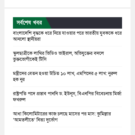
সর্বশেষ খবর
বাংলাদেশি বৃদ্ধকে ধরে নিয়ে যাওয়ার পরে ভারতীয় যুবককে ধরে
আনলো স্থানীয়রা
স্কুলছাত্রীকে লাথির ভিডিও ভাইরাল, অভিযুক্তের বদলে
ভুক্তভোগীকেই টিসি
মন্ত্রীদের বেতন হওয়া উচিত ১০ লাখ, এমপিদের ৫ লাখ: নুরুল
হক নুর
রাষ্ট্রপতি পদে প্রস্তাব পাননি ড. ইউনূস, বিএনপির বিবেচনায় মির্জা
ফখরুল
আধা কিলোমিটারের কাজ চলছে মাসের পর মাস: কুমিল্লার
‘আমতলীতে’ নিত্য দুর্ভোগ
মেয়েদের আপত্তিকর ছবি তুলে লন্ডনে বয়ফ্রেন্ডের কাছে পাঠাতেন