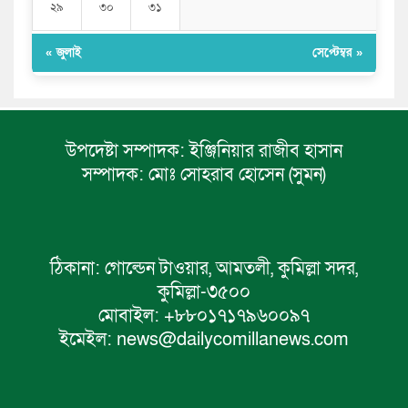
২৯
৩০
৩১
« জুলাই
সেপ্টেম্বর »
উপদেষ্টা সম্পাদক:
ইঞ্জিনিয়ার রাজীব হাসান
সম্পাদক:
মোঃ সোহরাব হোসেন (সুমন)
ঠিকানা:
গোল্ডেন টাওয়ার, আমতলী, কুমিল্লা সদর,
কুমিল্লা-৩৫০০
মোবাইল:
+৮৮০১৭১৭৯৬০০৯৭
ইমেইল:
news@dailycomillanews.com