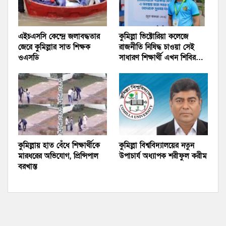
এইচএসসি কেন্দ্রে জলাবদ্ধতার
কুমিল্লা ভিক্টোরিয়া কলেজে
জেরে কুমিল্লার সাত শিক্ষক
রাজনীতি নিষিদ্ধ চাওয়া সেই
ওএসডি
সাধারণ শিক্ষার্থী এখন শিবির…
কুমিল্লায় হাত বেঁধে শিক্ষার্থীকে
কুমিল্লা বিশ্ববিদ্যালয়ের নতুন
মারধরের অভিযোগ, প্রিন্সিপাল
উপাচার্য অধ্যাপক শরীফুল করীম
বরখাস্ত