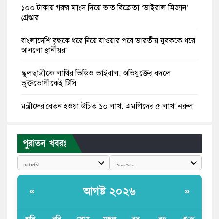
১০০ টাকায় গরুর মাংস দিয়ে ভাত বিক্রেতা ‘ভাইরাল মিজান’
গ্রেপ্তার
বাংলাদেশি বৃদ্ধকে ধরে নিয়ে যাওয়ার পরে ভারতীয় যুবককে ধরে
আনলো স্থানীয়রা
স্কুলছাত্রীকে লাথির ভিডিও ভাইরাল, অভিযুক্তের বদলে
ভুক্তভোগীকেই টিসি
মন্ত্রীদের বেতন হওয়া উচিত ১০ লাখ, এমপিদের ৫ লাখ: নুরুল
হক নুর
রাষ্ট্রপতি পদে প্রস্তাব পাননি ড. ইউনূস, বিএনপির বিবেচনায় মির্জা
পুরাতন খবরঃ
ফখরুল
আধা কিলোমিটারের কাজ চলছে মাসের পর মাস: কুমিল্লার
‘আমতলীতে’ নিত্য দুর্ভোগ
আগষ্ট ২০২৬
«
»
মেয়েদের আপত্তিকর ছবি তুলে লন্ডনে বয়ফ্রেন্ডের কাছে
পাঠাতেন ইসলামী বিশ্ববিদ্যালয়ের ছাত্রী
শনি
রবি
সোম
মঙ্গল
বুধ
বৃহ
শুক্র