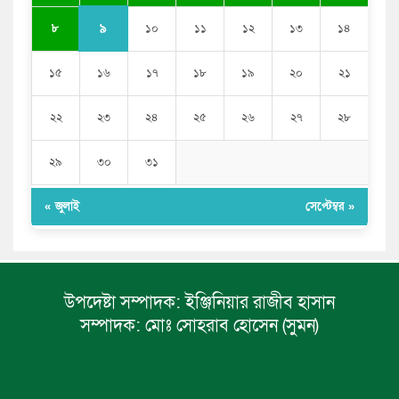
৯
৮
১০
১১
১২
১৩
১৪
১৫
১৬
১৭
১৮
১৯
২০
২১
২২
২৩
২৪
২৫
২৬
২৭
২৮
২৯
৩০
৩১
« জুলাই
সেপ্টেম্বর »
উপদেষ্টা সম্পাদক:
ইঞ্জিনিয়ার রাজীব হাসান
সম্পাদক:
মোঃ সোহরাব হোসেন (সুমন)