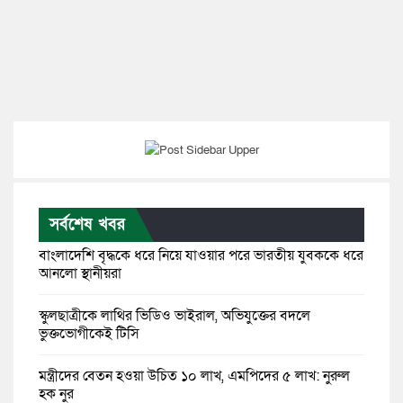
সর্বশেষ খবর
বাংলাদেশি বৃদ্ধকে ধরে নিয়ে যাওয়ার পরে ভারতীয় যুবককে ধরে
আনলো স্থানীয়রা
স্কুলছাত্রীকে লাথির ভিডিও ভাইরাল, অভিযুক্তের বদলে
ভুক্তভোগীকেই টিসি
মন্ত্রীদের বেতন হওয়া উচিত ১০ লাখ, এমপিদের ৫ লাখ: নুরুল
হক নুর