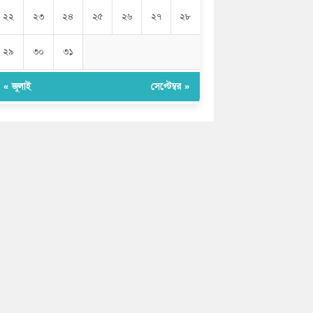
২২
২৩
২৪
২৫
২৬
২৭
২৮
২৯
৩০
৩১
« জুলাই
সেপ্টেম্বর »