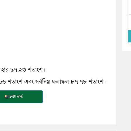
ের হার ৯৭.২৩ শতাংশ।
৯.৬৬ শতাংশ এবং সর্বনিম্ন ফলাফল ৮৭.৭৮ শতাংশ।
ফটো কার্ড