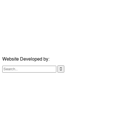
ঠিকানা:
গোল্ডেন টাওয়ার, আমতলী, কুমিল্লা সদর, কুমিল্লা-৩৫০০
মোবাইল:
+৮৮০১৭১৭৯৬০০৯৭
ইমেইল:
news@dailycomillanews.com
ঠিকানা:
১০৮ হোয়াইট চ্যাপেল রোড, লন্ডন ই১ ১ডিই
মোবাইল:
০৭৪১১৯৩৩২৬১
ইমেইল:
london@dailycomillanews.com
Website Developed by:
TechSmartBD.com