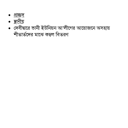
চৌদ্দগ্রাম
অন্যান্য
নাঙ্গলকোট
আইন আদালত
প্রচ্ছদ
মনোহরগঞ্জ
মতামত
স্থানীয়
বরুড়া
কুমিল্লার ঐতিহ্য
লালমাই
দেবীদ্বারে ভানী ইউনিয়ন আ’লীগের আয়োজনে অসহায়
বিখ্যাত ব্যাক্তিত্ব
দাউদকান্দি
শীতার্তদের মাঝে কম্বল বিতরণ
কুমিল্লা বিভাগ চাই
চান্দিনা
কুমিল্লা ভিক্টোরিয়ানস্
মুরাদনগর
দেবিদ্বার
হোমনা
তিতাস
মেঘনা