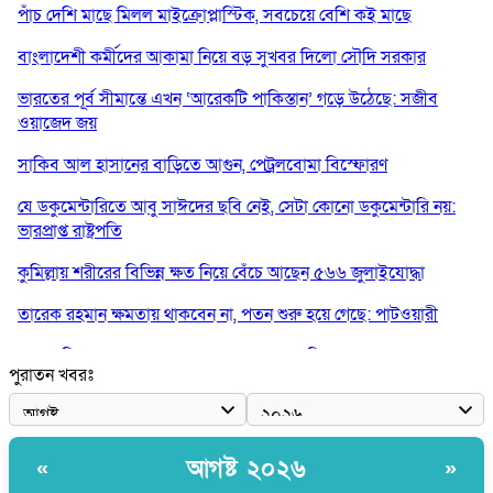
পাঁচ দেশি মাছে মিলল মাইক্রোপ্লাস্টিক, সবচেয়ে বেশি কই মাছে
বাংলাদেশী কর্মীদের আকামা নিয়ে বড় সুখবর দিলো সৌদি সরকার
ভারতের পূর্ব সীমান্তে এখন ‘আরেকটি পাকিস্তান’ গড়ে উঠেছে: সজীব
ওয়াজেদ জয়
সাকিব আল হাসানের বাড়িতে আগুন, পেট্রলবোমা বিস্ফোরণ
যে ডকুমেন্টারিতে আবু সাঈদের ছবি নেই, সেটা কোনো ডকুমেন্টারি নয়:
ভারপ্রাপ্ত রাষ্ট্রপতি
কুমিল্লায় শরীরের বিভিন্ন ক্ষত নিয়ে বেঁচে আছেন ৫৬৬ জুলাইযোদ্ধা
তারেক রহমান ক্ষমতায় থাকবেন না, পতন শুরু হয়ে গেছে: পাটওয়ারী
শেখ হাসিনাকে আর রাখতে চাচ্ছে না ভারত: আসিফ মাহমুদ
পুরাতন খবরঃ
জুলাই কোনো শ্রেণি বা গোষ্ঠীর নয়, এটি সর্বস্তরের মানুষের: ড. ইউনূস
আলিয়া মাদ্রাসায় ছাত্রদল-শিবির সংঘর্ষ, হাতে পাইপ মাথায় হেলমেট পড়ে
মাঠে যুবদল নেতা নয়ন
আগষ্ট ২০২৬
«
»