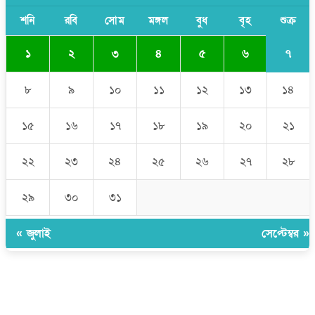
শনি
রবি
সোম
মঙ্গল
বুধ
বৃহ
শুক্র
৭
১
২
৩
৪
৫
৬
৮
৯
১০
১১
১২
১৩
১৪
১৫
১৬
১৭
১৮
১৯
২০
২১
২২
২৩
২৪
২৫
২৬
২৭
২৮
২৯
৩০
৩১
« জুলাই
সেপ্টেম্বর »
উপদেষ্টা সম্পাদক:
ইঞ্জিনিয়ার রাজীব হাসান
সম্পাদক:
মোঃ সোহরাব হোসেন (সুমন)