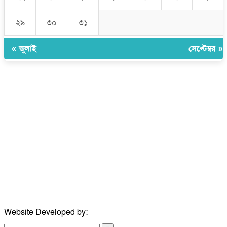
২৯
৩০
৩১
« জুলাই
সেপ্টেম্বর »
উপদেষ্টা সম্পাদক:
ইঞ্জিনিয়ার রাজীব হাসান
সম্পাদক:
মোঃ সোহরাব হোসেন (সুমন)
ঠিকানা:
গোল্ডেন টাওয়ার, আমতলী, কুমিল্লা সদর, কুমিল্লা-৩৫০০
মোবাইল:
+৮৮০১৭১৭৯৬০০৯৭
ইমেইল:
news@dailycomillanews.com
ঠিকানা:
১০৮ হোয়াইট চ্যাপেল রোড, লন্ডন ই১ ১ডিই
মোবাইল:
০৭৪১১৯৩৩২৬১
ইমেইল:
london@dailycomillanews.com
Website Developed by:
TechSmartBD.com