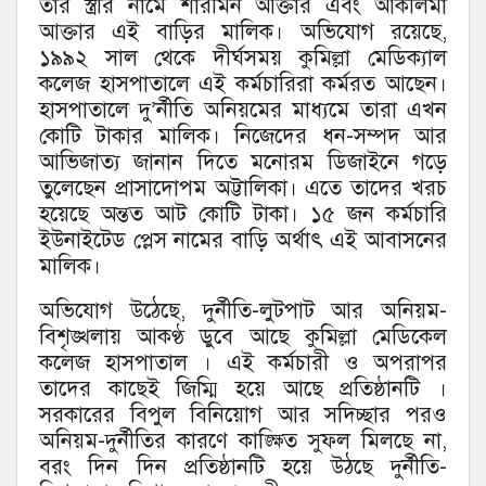
তার স্ত্রীর নামে শারমিন আক্তার এবং আকলিমা
আক্তার এই বাড়ির মালিক। অভিযোগ রয়েছে,
১৯৯২ সাল থেকে দীর্ঘসময় কুমিল্লা মেডিক্যাল
কলেজ হাসপাতালে এই কর্মচারিরা কর্মরত আছেন।
হাসপাতালে দু’র্নীতি অনিয়মের মাধ্যমে তারা এখন
কোটি টাকার মালিক। নিজেদের ধন-সম্পদ আর
আভিজাত্য জানান দিতে মনোরম ডিজাইনে গড়ে
তুলেছেন প্রাসাদোপম অট্টালিকা। এতে তাদের খরচ
হয়েছে অন্তত আট কোটি টাকা। ১৫ জন কর্মচারি
ইউনাইটেড প্লেস নামের বাড়ি অর্থাৎ এই আবাসনের
মালিক।
অভিযোগ উঠেছে, দুর্নীতি-লুটপাট আর অনিয়ম-
বিশৃঙ্খলায় আকণ্ঠ ডুবে আছে কুমিল্লা মেডিকেল
কলেজ হাসপাতাল । এই কর্মচারী ও অপরাপর
তাদের কাছেই জিম্মি হয়ে আছে প্রতিষ্ঠানটি ।
সরকারের বিপুল বিনিয়োগ আর সদিচ্ছার পরও
অনিয়ম-দুর্নীতির কারণে কাঙ্ক্ষিত সুফল মিলছে না,
বরং দিন দিন প্রতিষ্ঠানটি হয়ে উঠছে দুর্নীতি-