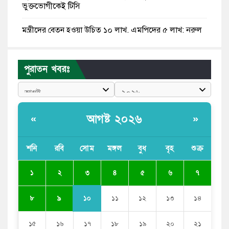
ভুক্তভোগীকেই টিসি
মন্ত্রীদের বেতন হওয়া উচিত ১০ লাখ, এমপিদের ৫ লাখ: নুরুল
হক নুর
রাষ্ট্রপতি পদে প্রস্তাব পাননি ড. ইউনূস, বিএনপির বিবেচনায় মির্জা
পুরাতন খবরঃ
ফখরুল
আধা কিলোমিটারের কাজ চলছে মাসের পর মাস: কুমিল্লার
‘আমতলীতে’ নিত্য দুর্ভোগ
আগষ্ট ২০২৬
«
»
মেয়েদের আপত্তিকর ছবি তুলে লন্ডনে বয়ফ্রেন্ডের কাছে
পাঠাতেন ইসলামী বিশ্ববিদ্যালয়ের ছাত্রী
শনি
রবি
সোম
মঙ্গল
বুধ
বৃহ
শুক্র
পুলিশকে পিটিয়ে রক্তাক্ত করেছি এ দৃশ্য কি আপনারা দেখেননি:
৩
১
২
৪
৫
৬
৭
এনসিপি নেতা
১০
৮
৯
১১
১২
১৩
১৪
১৫
১৬
১৭
১৮
১৯
২০
২১