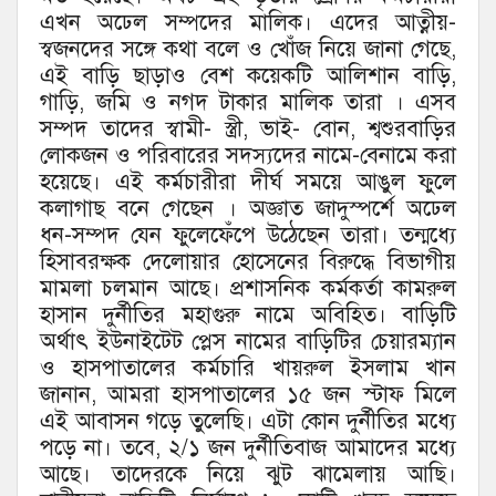
এখন অঢেল সম্পদের মালিক। এদের আত্নীয়-
স্বজনদের সঙ্গে কথা বলে ও খোঁজ নিয়ে জানা গেছে,
এই বাড়ি ছাড়াও বেশ কয়েকটি আলিশান বাড়ি,
গাড়ি, জমি ও নগদ টাকার মালিক তারা । এসব
সম্পদ তাদের স্বামী- স্ত্রী, ভাই- বোন, শ্বশুরবাড়ির
লোকজন ও পরিবারের সদস্যদের নামে-বেনামে করা
হয়েছে। এই কর্মচারীরা দীর্ঘ সময়ে আঙুল ফুলে
কলাগাছ বনে গেছেন । অজ্ঞাত জাদুস্পর্শে অঢেল
ধন-সম্পদ যেন ফুলেফেঁপে উঠেছেন তারা। তন্মধ্যে
হিসাবরক্ষক দেলোয়ার হোসেনের বিরুদ্ধে বিভাগীয়
মামলা চলমান আছে। প্রশাসনিক কর্মকর্তা কামরুল
হাসান দুর্নীতির মহাগুরু নামে অবিহিত। বাড়িটি
অর্থাৎ ইউনাইটেট প্লেস নামের বাড়িটির চেয়ারম্যান
ও হাসপাতালের কর্মচারি খায়রুল ইসলাম খান
জানান, আমরা হাসপাতালের ১৫ জন স্টাফ মিলে
এই আবাসন গড়ে তুলেছি। এটা কোন দুর্নীতির মধ্যে
পড়ে না। তবে, ২/১ জন দুর্নীতিবাজ আমাদের মধ্যে
আছে। তাদেরকে নিয়ে ঝুট ঝামেলায় আছি।