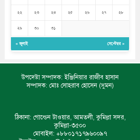
২২
২৩
২৪
২৫
২৬
২৭
২৮
২৯
৩০
৩১
« জুলাই
সেপ্টেম্বর »
উপদেষ্টা সম্পাদক:
ইঞ্জিনিয়ার রাজীব হাসান
সম্পাদক:
মোঃ সোহরাব হোসেন (সুমন)
ঠিকানা:
গোল্ডেন টাওয়ার, আমতলী, কুমিল্লা সদর,
কুমিল্লা-৩৫০০
মোবাইল:
+৮৮০১৭১৭৯৬০০৯৭