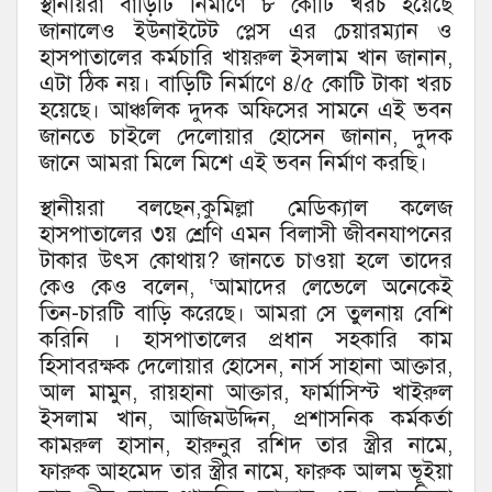
স্থানীয়রা বাড়িটি নির্মাণে ৮ কোটি খরচ হয়েছে
জানালেও ইউনাইটেট প্লেস এর চেয়ারম্যান ও
হাসপাতালের কর্মচারি খায়রুল ইসলাম খান জানান,
এটা ঠিক নয়। বাড়িটি নির্মাণে ৪/৫ কোটি টাকা খরচ
হয়েছে। আঞ্চলিক দুদক অফিসের সামনে এই ভবন
জানতে চাইলে দেলোয়ার হোসেন জানান, দুদক
জানে আমরা মিলে মিশে এই ভবন নির্মাণ করছি।
স্থানীয়রা বলছেন,কুমিল্লা মেডিক্যাল কলেজ
হাসপাতালের ৩য় শ্রেণি এমন বিলাসী জীবনযাপনের
টাকার উৎস কোথায়? জানতে চাওয়া হলে তাদের
কেও কেও বলেন, ‘আমাদের লেভেলে অনেকেই
তিন-চারটি বাড়ি করেছে। আমরা সে তুলনায় বেশি
করিনি । হাসপাতালের প্রধান সহকারি কাম
হিসাবরক্ষক দেলোয়ার হোসেন, নার্স সাহানা আক্তার,
আল মামুন, রায়হানা আক্তার, ফার্মাসিস্ট খাইরুল
ইসলাম খান, আজিমউদ্দিন, প্রশাসনিক কর্মকর্তা
কামরুল হাসান, হারুনুর রশিদ তার স্ত্রীর নামে,
ফারুক আহমেদ তার স্ত্রীর নামে, ফারুক আলম ভূইয়া