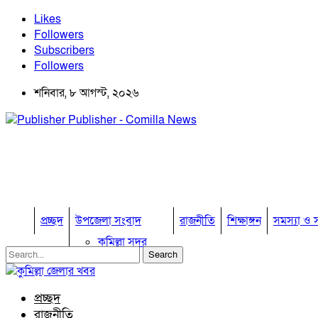
Likes
Followers
Subscribers
Followers
শনিবার, ৮ আগস্ট, ২০২৬
Publisher - Comilla News
প্রচ্ছদ
উপজেলা সংবাদ
রাজনীতি
শিক্ষাঙ্গন
সমস্যা ও স
কুমিল্লা সদর
কুমিল্লা সদর দক্ষিণ
বুড়িচং
ব্রাহ্মণপাড়া
প্রচ্ছদ
লাকসাম
রাজনীতি