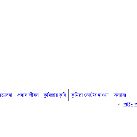
ম্ভাবনা
প্রবাস জীবন
কুমিল্লার কৃষি
কুমিল্লা ভোটের হাওয়া
অন্যান্য
আইন 
মতামত
কুমিল্ল
বিখ্যাত ব
কুমিল্ল