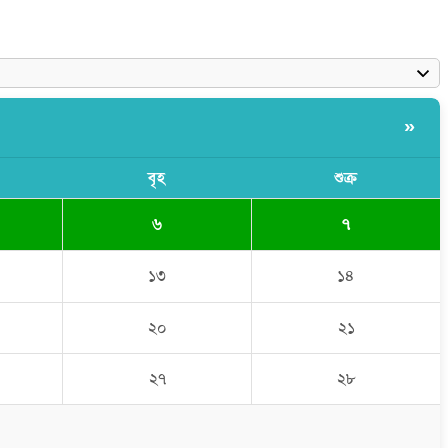
»
বৃহ
শুক্র
৬
৭
১৩
১৪
২০
২১
২৭
২৮