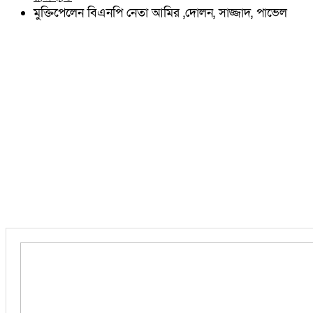
চৌদ্দগ্রাম
মুক্তিপেলেন বিএনপি নেতা আমির ,দোলন, সাজ্জাদ, পাভেল
নাঙ্গলকোট
মনোহরগঞ্জ
বরুড়া
লালমাই
দাউদকান্দি
চান্দিনা
মুরাদনগর
দেবিদ্বার
হোমনা
তিতাস
মেঘনা