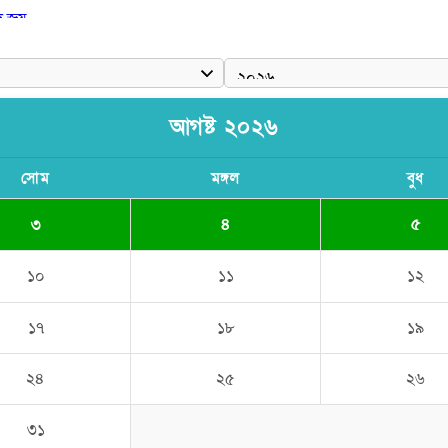
দ জয়
আগষ্ট ২০২৬
সোম
মঙ্গল
বুধ
৩
৪
৫
১০
১১
১২
১৭
১৮
১৯
২৪
২৫
২৬
৩১