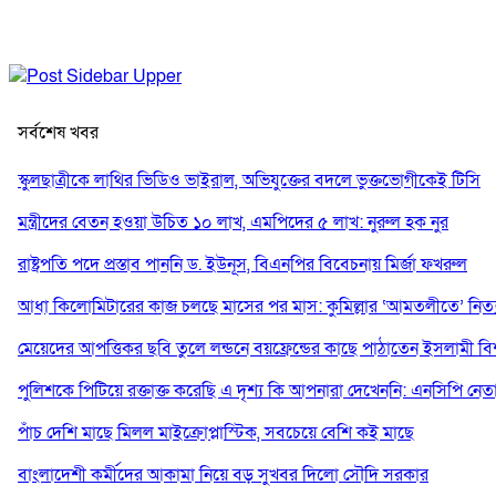
সর্বশেষ খবর
স্কুলছাত্রীকে লাথির ভিডিও ভাইরাল, অভিযুক্তের বদলে ভুক্তভোগীকেই টিসি
মন্ত্রীদের বেতন হওয়া উচিত ১০ লাখ, এমপিদের ৫ লাখ: নুরুল হক নুর
রাষ্ট্রপতি পদে প্রস্তাব পাননি ড. ইউনূস, বিএনপির বিবেচনায় মির্জা ফখরুল
আধা কিলোমিটারের কাজ চলছে মাসের পর মাস: কুমিল্লার ‘আমতলীতে’ নিত্য 
মেয়েদের আপত্তিকর ছবি তুলে লন্ডনে বয়ফ্রেন্ডের কাছে পাঠাতেন ইসলামী বিশ্ব
পুলিশকে পিটিয়ে রক্তাক্ত করেছি এ দৃশ্য কি আপনারা দেখেননি: এনসিপি নেত
পাঁচ দেশি মাছে মিলল মাইক্রোপ্লাস্টিক, সবচেয়ে বেশি কই মাছে
বাংলাদেশী কর্মীদের আকামা নিয়ে বড় সুখবর দিলো সৌদি সরকার