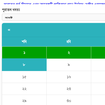
ভারতের পূর্ব সীমান্তে এখন ‘আরেকটি পাকিস্তান’ গড়ে উঠেছে: সজীব ওয়াজে
পুরাতন খবরঃ
সাকিব আল হাসানের বাড়িতে আগুন, পেট্রলবোমা বিস্ফোরণ
«
শনি
রবি
১
২
৮
৯
১৫
১৬
২২
২৩
২৯
৩০