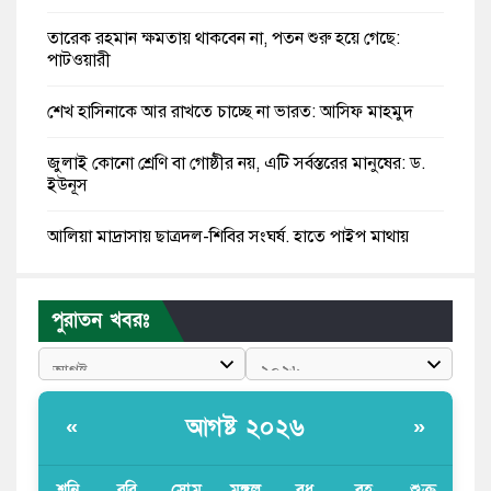
তারেক রহমান ক্ষমতায় থাকবেন না, পতন শুরু হয়ে গেছে:
পাটওয়ারী
শেখ হাসিনাকে আর রাখতে চাচ্ছে না ভারত: আসিফ মাহমুদ
জুলাই কোনো শ্রেণি বা গোষ্ঠীর নয়, এটি সর্বস্তরের মানুষের: ড.
ইউনূস
আলিয়া মাদ্রাসায় ছাত্রদল-শিবির সংঘর্ষ, হাতে পাইপ মাথায়
হেলমেট পড়ে মাঠে যুবদল নেতা নয়ন
কুমিল্লার ৫ হাসপাতাল-ডায়াগনস্টিক সাময়িক বন্ধের নির্দেশ
পুরাতন খবরঃ
পরকীয়ার অভিযোগে গ্রামবাসীর হাতে আটক কনটেন্ট ক্রিয়েটর
রিপন মিয়া
আগষ্ট ২০২৬
«
»
হরমুজের আকাশে ৩ কোটি ডলারের মার্কিন ড্রোন ধ্বংস করল
ইরান
শনি
রবি
সোম
মঙ্গল
বুধ
বৃহ
শুক্র