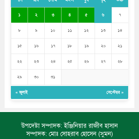
‘ইয়া আল্লাহ! ডাকসু ভিপি সাদিক কাইয়ুমের সম্মান রক্ষা করো’
৬
১
২
৩
৪
৫
৭
৮
৯
১০
১১
১২
১৩
১৪
১৫
১৬
১৭
১৮
১৯
২০
২১
২২
২৩
২৪
২৫
২৬
২৭
২৮
২৯
৩০
৩১
« জুলাই
সেপ্টেম্বর »
উপদেষ্টা সম্পাদক:
ইঞ্জিনিয়ার রাজীব হাসান
সম্পাদক:
মোঃ সোহরাব হোসেন (সুমন)