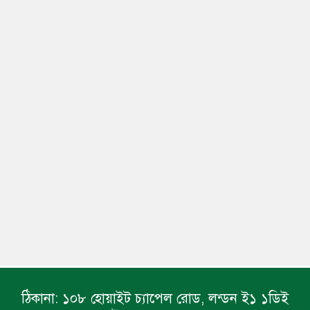
ঠিকানা:
১০৮ হোয়াইট চ্যাপেল রোড, লন্ডন ই১ ১ডিই