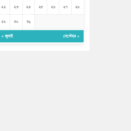
২২
২৩
২৪
২৫
২৬
২৭
২৮
২৯
৩০
৩১
« জুলাই
সেপ্টেম্বর »