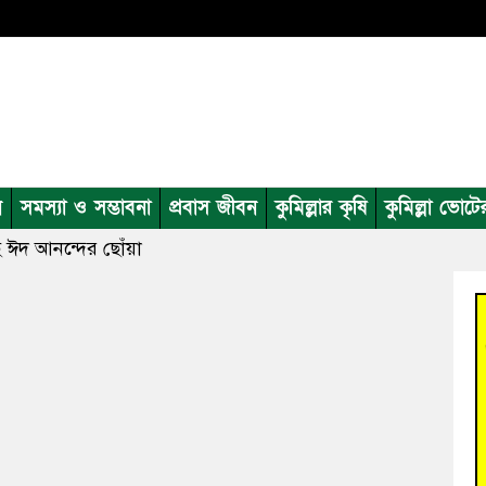
ন
সমস্যা ও সম্ভাবনা
প্রবাস জীবন
কুমিল্লার কৃষি
কুমিল্লা ভোটে
ে ঈদ আনন্দের ছোঁয়া