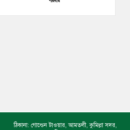
পরিবার
ঠিকানা:
গোল্ডেন টাওয়ার, আমতলী, কুমিল্লা সদর,