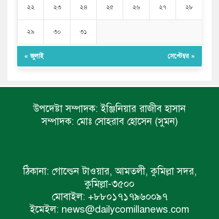
২২
২৩
২৪
২৫
২৬
২৭
২৮
২৯
৩০
৩১
« জুলাই
সেপ্টেম্বর »
উপদেষ্টা সম্পাদক:
ইঞ্জিনিয়ার রাজীব হাসান
সম্পাদক:
মোঃ সোহরাব হোসেন (সুমন)
ঠিকানা:
গোল্ডেন টাওয়ার, আমতলী, কুমিল্লা সদর,
কুমিল্লা-৩৫০০
মোবাইল:
+৮৮০১৭১৭৯৬০০৯৭
ইমেইল:
news@dailycomillanews.com