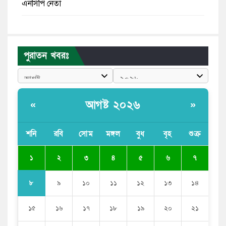
এনসিপি নেতা
পাঁচ দেশি মাছে মিলল মাইক্রোপ্লাস্টিক, সবচেয়ে বেশি কই মাছে
বাংলাদেশী কর্মীদের আকামা নিয়ে বড় সুখবর দিলো সৌদি
পুরাতন খবরঃ
সরকার
ভারতের পূর্ব সীমান্তে এখন ‘আরেকটি পাকিস্তান’ গড়ে উঠেছে:
সজীব ওয়াজেদ জয়
আগষ্ট ২০২৬
«
»
সাকিব আল হাসানের বাড়িতে আগুন, পেট্রলবোমা বিস্ফোরণ
শনি
রবি
সোম
মঙ্গল
বুধ
বৃহ
শুক্র
যে ডকুমেন্টারিতে আবু সাঈদের ছবি নেই, সেটা কোনো
ডকুমেন্টারি নয়: ভারপ্রাপ্ত রাষ্ট্রপতি
১
২
৩
৪
৫
৬
৭
৮
৯
১০
১১
১২
১৩
১৪
১৫
১৬
১৭
১৮
১৯
২০
২১