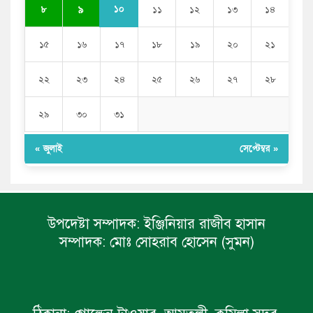
১০
৮
৯
১১
১২
১৩
১৪
১৫
১৬
১৭
১৮
১৯
২০
২১
২২
২৩
২৪
২৫
২৬
২৭
২৮
২৯
৩০
৩১
« জুলাই
সেপ্টেম্বর »
উপদেষ্টা সম্পাদক:
ইঞ্জিনিয়ার রাজীব হাসান
সম্পাদক:
মোঃ সোহরাব হোসেন (সুমন)