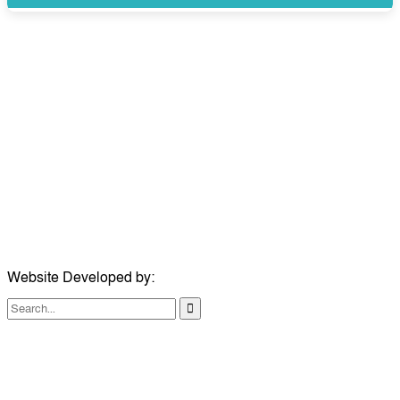
উপদেষ্টা সম্পাদক:
ইঞ্জিনিয়ার রাজীব হাসান
সম্পাদক:
মোঃ সোহরাব হোসেন (সুমন)
ঠিকানা:
গোল্ডেন টাওয়ার, আমতলী, কুমিল্লা সদর, কুমিল্লা-৩৫০০
মোবাইল:
+৮৮০১৭১৭৯৬০০৯৭
ইমেইল:
news@dailycomillanews.com
ঠিকানা:
১০৮ হোয়াইট চ্যাপেল রোড, লন্ডন ই১ ১ডিই
মোবাইল:
০৭৪১১৯৩৩২৬১
ইমেইল:
london@dailycomillanews.com
Website Developed by:
TechSmartBD.com