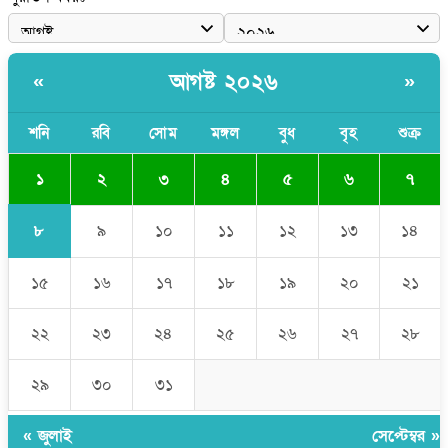
বাংলাদেশী কর্মীদের আকামা নিয়ে বড় সুখবর দিলো সৌদি সরকার
ভারতের পূর্ব সীমান্তে এখন ‘আরেকটি পাকিস্তান’ গড়ে উঠেছে: সজীব
আগষ্ট ২০২৬
«
»
ওয়াজেদ জয়
সাকিব আল হাসানের বাড়িতে আগুন, পেট্রলবোমা বিস্ফোরণ
শনি
রবি
সোম
মঙ্গল
বুধ
বৃহ
শুক্র
১
২
৩
৪
৫
৬
৭
৮
৯
১০
১১
১২
১৩
১৪
১৫
১৬
১৭
১৮
১৯
২০
২১
২২
২৩
২৪
২৫
২৬
২৭
২৮
২৯
৩০
৩১
« জুলাই
সেপ্টেম্বর »