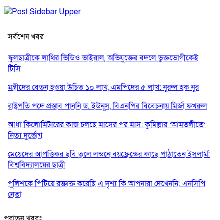
সর্বশেষ খবর
স্কুলছাত্রীকে লাথির ভিডিও ভাইরাল, অভিযুক্তের বদলে ভুক্তভোগীকেই
টিসি
মন্ত্রীদের বেতন হওয়া উচিত ১০ লাখ, এমপিদের ৫ লাখ: নুরুল হক নুর
রাষ্ট্রপতি পদে প্রস্তাব পাননি ড. ইউনূস, বিএনপির বিবেচনায় মির্জা ফখরুল
আধা কিলোমিটারের কাজ চলছে মাসের পর মাস: কুমিল্লার ‘আমতলীতে’
নিত্য দুর্ভোগ
মেয়েদের আপত্তিকর ছবি তুলে লন্ডনে বয়ফ্রেন্ডের কাছে পাঠাতেন ইসলামী
বিশ্ববিদ্যালয়ের ছাত্রী
পুলিশকে পিটিয়ে রক্তাক্ত করেছি এ দৃশ্য কি আপনারা দেখেননি: এনসিপি
নেতা
পাঁচ দেশি মাছে মিলল মাইক্রোপ্লাস্টিক, সবচেয়ে বেশি কই মাছে
পুরাতন খবরঃ