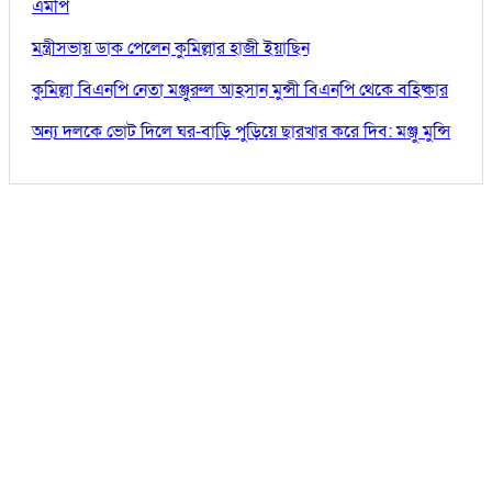
এমপি
মন্ত্রীসভায় ডাক পেলেন কুমিল্লার হাজী ইয়াছিন
কুমিল্লা বিএনপি নেতা মঞ্জুরুল আহসান মুন্সী বিএনপি থেকে বহিষ্কার
অন্য দলকে ভোট দিলে ঘর-বাড়ি পুড়িয়ে ছারখার করে দিব: মঞ্জু মুন্সি