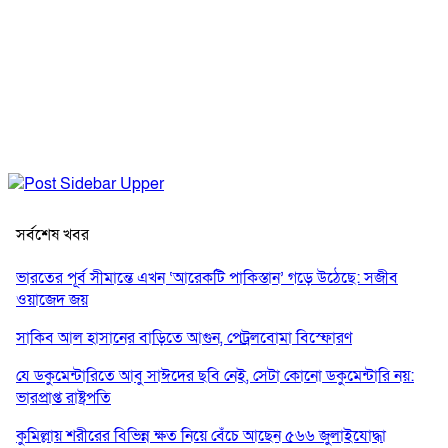
সর্বশেষ খবর
ভারতের পূর্ব সীমান্তে এখন ‘আরেকটি পাকিস্তান’ গড়ে উঠেছে: সজীব
ওয়াজেদ জয়
সাকিব আল হাসানের বাড়িতে আগুন, পেট্রলবোমা বিস্ফোরণ
যে ডকুমেন্টারিতে আবু সাঈদের ছবি নেই, সেটা কোনো ডকুমেন্টারি নয়:
ভারপ্রাপ্ত রাষ্ট্রপতি
কুমিল্লায় শরীরের বিভিন্ন ক্ষত নিয়ে বেঁচে আছেন ৫৬৬ জুলাইযোদ্ধা