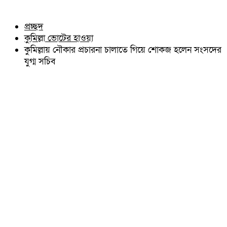
চৌদ্দগ্রাম
অন্যান্য
নাঙ্গলকোট
আইন আদালত
প্রচ্ছদ
মনোহরগঞ্জ
মতামত
কুমিল্লা ভোটের হাওয়া
বরুড়া
কুমিল্লার ঐতিহ্য
লালমাই
কুমিল্লায় নৌকার প্রচারনা চালাতে গিয়ে শোকজ হলেন সংসদের
বিখ্যাত ব্যাক্তিত্ব
দাউদকান্দি
যুগ্ম সচিব
কুমিল্লা বিভাগ চাই
চান্দিনা
কুমিল্লা ভিক্টোরিয়ানস্
মুরাদনগর
দেবিদ্বার
হোমনা
তিতাস
মেঘনা