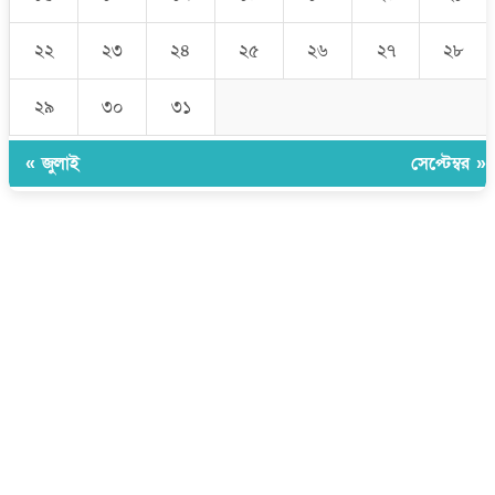
২২
২৩
২৪
২৫
২৬
২৭
২৮
২৯
৩০
৩১
« জুলাই
সেপ্টেম্বর »
উপদেষ্টা সম্পাদক:
ইঞ্জিনিয়ার রাজীব হাসান
সম্পাদক:
মোঃ সোহরাব হোসেন (সুমন)
ঠিকানা:
গোল্ডেন টাওয়ার, আমতলী, কুমিল্লা সদর, কুমিল্লা-৩৫০০
মোবাইল:
+৮৮০১৭১৭৯৬০০৯৭
ইমেইল:
news@dailycomillanews.com
ঠিকানা:
১০৮ হোয়াইট চ্যাপেল রোড, লন্ডন ই১ ১ডিই
মোবাইল:
০৭৪১১৯৩৩২৬১
ইমেইল:
london@dailycomillanews.com