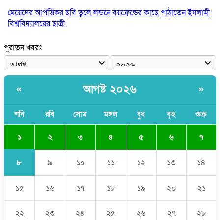
মেয়েদের আপত্তিকর ছবি তুলে লন্ডনে বয়ফ্রেন্ডের কাছে পাঠাতেন ইসলামী
বিশ্ববিদ্যালয়ের ছাত্রী
পুলিশকে পিটিয়ে রক্তাক্ত করেছি এ দৃশ্য কি আপনারা দেখেননি: এনসিপি
পুরাতন খবরঃ
নেতা
পাঁচ দেশি মাছে মিলল মাইক্রোপ্লাস্টিক, সবচেয়ে বেশি কই মাছে
আগষ্ট ২০২৬
«
»
বাংলাদেশী কর্মীদের আকামা নিয়ে বড় সুখবর দিলো সৌদি সরকার
ভারতের পূর্ব সীমান্তে এখন ‘আরেকটি পাকিস্তান’ গড়ে উঠেছে: সজীব
শনি
রবি
সোম
মঙ্গল
বুধ
বৃহ
শুক্র
ওয়াজেদ জয়
১
২
৩
৪
৫
৬
৭
৮
৯
১০
১১
১২
১৩
১৪
১৫
১৬
১৭
১৮
১৯
২০
২১
২২
২৩
২৪
২৫
২৬
২৭
২৮