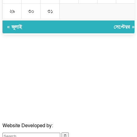
২৯
৩০
৩১
« জুলাই
সেপ্টেম্বর »
উপদেষ্টা সম্পাদক:
ইঞ্জিনিয়ার রাজীব হাসান
সম্পাদক:
মোঃ সোহরাব হোসেন (সুমন)
ঠিকানা:
গোল্ডেন টাওয়ার, আমতলী, কুমিল্লা সদর, কুমিল্লা-৩৫০০
মোবাইল:
+৮৮০১৭১৭৯৬০০৯৭
ইমেইল:
news@dailycomillanews.com
ঠিকানা:
১০৮ হোয়াইট চ্যাপেল রোড, লন্ডন ই১ ১ডিই
মোবাইল:
০৭৪১১৯৩৩২৬১
ইমেইল:
london@dailycomillanews.com
Website Developed by:
TechSmartBD.com