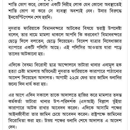
শাস্তি ভোগ করে, কোনো একটি নিরীহ লোক যেন কোনো অবস্থাতেই
শাস্তি ভোগ না করে সে ব্যবস্থা অবশ্যই নেব। উনার বিরুদ্ধে
ইনভেস্টিগেশন শেষ হয়নি।
নুসরাত ফারিয়াকে বিমানবন্দরে আটকের বিষয়ে স্বরাষ্ট্র উপদেষ্টা
বলেন, তার নামে মামলা থাকলে আপনি কি করবেন? বিমানবন্দরে
ছেড়ে দিলে বলতেন, ছেড়ে দিয়েছেন। বিদেশ যাত্রার নিষেধাজ্ঞার
ব্যাপারে একটি পলিসি আছে। এই পলিসির আওতায় যারা পড়ে
তাদের আটকানো হয়।
এদিকে বৈষম্য বিরোধী ছাত্র আন্দোলনে ভাটারা থানার এনামুল হক
হত্যা চেষ্টা মামলায় অভিনেত্রী নুসরাত ফারিয়াকে কারাগারে পাঠানোর
আদেশ দিয়েছেন আদালত। আগামী ২২মে ফের তার জামিন শুনানির
জন্যে দিন ধার্য করা হয়।
এর আগে এদিন সকালে তাকে আদালতে হাজির করে মামলার তদন্ত
কর্মকর্তা ভাটারা থানার উপ-পরিদর্শক (এসআই) বিল্লাল ভূঁইয়া
কারাগারে আটক রাখার আবেদন করেন। এদিকে আসামি পক্ষের
আইনজীবীরা তার জামিন চেয়ে আবেদন করেন। রাষ্ট্রপক্ষে জামিনের
বিরোধিতা করা হয়। উভয় পক্ষের শুনানি শেষে আদালত এ আদেশ
দেন।