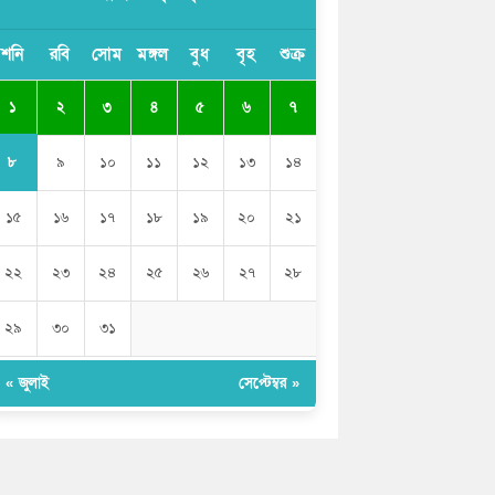
ভারতের পূর্ব সীমান্তে এখন ‘আরেকটি পাকিস্তান’
শনি
রবি
সোম
মঙ্গল
বুধ
বৃহ
শুক্র
গড়ে উঠেছে: সজীব ওয়াজেদ জয়
১
২
৩
৪
৫
৬
৭
সাকিব আল হাসানের বাড়িতে আগুন, পেট্রলবোমা
বিস্ফোরণ
৮
৯
১০
১১
১২
১৩
১৪
১৫
১৬
১৭
১৮
১৯
২০
২১
২২
২৩
২৪
২৫
২৬
২৭
২৮
২৯
৩০
৩১
« জুলাই
সেপ্টেম্বর »