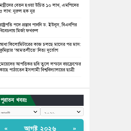
মন্ত্রীদের বেতন হওয়া উচিত ১০ লাখ, এমপিদের
৫ লাখ: নুরুল হক নুর
রাষ্ট্রপতি পদে প্রস্তাব পাননি ড. ইউনূস, বিএনপির
বিবেচনায় মির্জা ফখরুল
আধা কিলোমিটারের কাজ চলছে মাসের পর মাস:
কুমিল্লার ‘আমতলীতে’ নিত্য দুর্ভোগ
মেয়েদের আপত্তিকর ছবি তুলে লন্ডনে বয়ফ্রেন্ডের
কাছে পাঠাতেন ইসলামী বিশ্ববিদ্যালয়ের ছাত্রী
পুলিশকে পিটিয়ে রক্তাক্ত করেছি এ দৃশ্য কি
আপনারা দেখেননি: এনসিপি নেতা
পুরাতন খবরঃ
পাঁচ দেশি মাছে মিলল মাইক্রোপ্লাস্টিক, সবচেয়ে
বেশি কই মাছে
বাংলাদেশী কর্মীদের আকামা নিয়ে বড় সুখবর
আগষ্ট ২০২৬
«
»
দিলো সৌদি সরকার