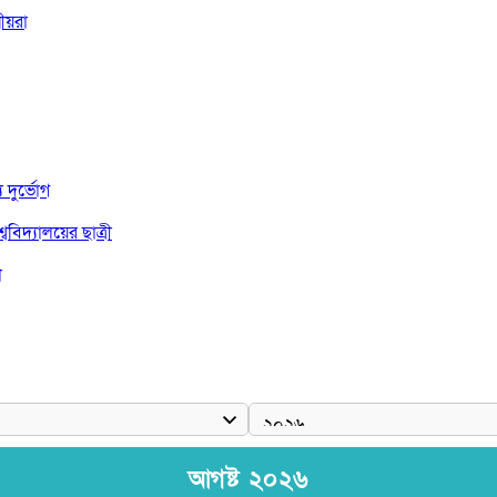
ীয়রা
দুর্ভোগ
বিদ্যালয়ের ছাত্রী
া
দ জয়
আগষ্ট ২০২৬