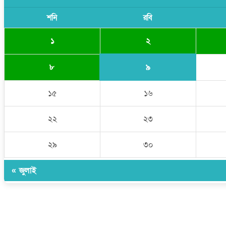
শনি
রবি
২
১
৯
৮
১৫
১৬
২২
২৩
২৯
৩০
« জুলাই