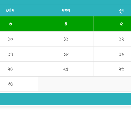
সোম
মঙ্গল
বুধ
৩
৪
৫
১০
১১
১২
১৭
১৮
১৯
২৪
২৫
২৬
৩১
উপদেষ্টা সম্পাদক:
ইঞ্জিনিয়ার রাজীব হাসান
সম্পাদক:
মোঃ সোহরাব হোসেন (সুমন)