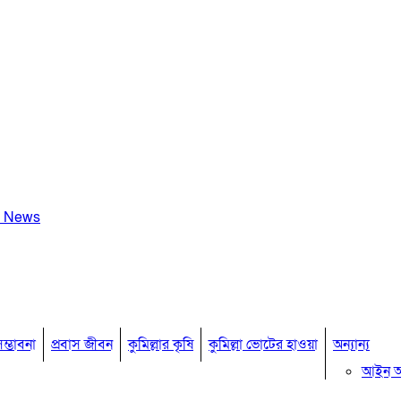
a News
ম্ভাবনা
প্রবাস জীবন
কুমিল্লার কৃষি
কুমিল্লা ভোটের হাওয়া
অন্যান্য
আইন 
মতামত