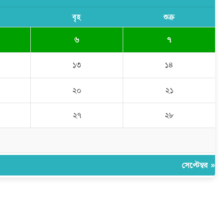
বৃহ
শুক্র
৬
৭
১৩
১৪
২০
২১
২৭
২৮
সেপ্টেম্বর »