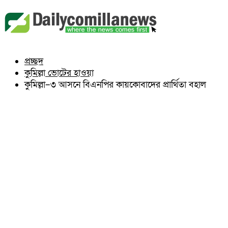
বুড়িচং
ব্রাহ্মণপাড়া
লাকসাম
চৌদ্দগ্রাম
নাঙ্গলকোট
প্রচ্ছদ
মনোহরগঞ্জ
কুমিল্লা ভোটের হাওয়া
বরুড়া
লালমাই
কুমিল্লা–৩ আসনে বিএনপির কায়কোবাদের প্রার্থিতা বহাল
দাউদকান্দি
চান্দিনা
মুরাদনগর
দেবিদ্বার
হোমনা
তিতাস
মেঘনা