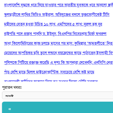
বাংলাদেশি বৃদ্ধকে ধরে নিয়ে যাওয়ার পরে ভারতীয় যুবককে ধরে আনলো স্থান
স্কুলছাত্রীকে লাথির ভিডিও ভাইরাল, অভিযুক্তের বদলে ভুক্তভোগীকেই টিসি
মন্ত্রীদের বেতন হওয়া উচিত ১০ লাখ, এমপিদের ৫ লাখ: নুরুল হক নুর
রাষ্ট্রপতি পদে প্রস্তাব পাননি ড. ইউনূস, বিএনপির বিবেচনায় মির্জা ফখরুল
আধা কিলোমিটারের কাজ চলছে মাসের পর মাস: কুমিল্লার ‘আমতলীতে’ নিত্য 
মেয়েদের আপত্তিকর ছবি তুলে লন্ডনে বয়ফ্রেন্ডের কাছে পাঠাতেন ইসলামী বিশ্ব
পুলিশকে পিটিয়ে রক্তাক্ত করেছি এ দৃশ্য কি আপনারা দেখেননি: এনসিপি নেত
পাঁচ দেশি মাছে মিলল মাইক্রোপ্লাস্টিক, সবচেয়ে বেশি কই মাছে
বাংলাদেশী কর্মীদের আকামা নিয়ে বড় সুখবর দিলো সৌদি সরকার
পুরাতন খবরঃ
ভারতের পূর্ব সীমান্তে এখন ‘আরেকটি পাকিস্তান’ গড়ে উঠেছে: সজীব ওয়াজে
«