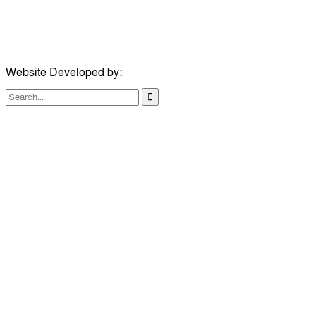
মোবাইল:
০৭৪১১৯৩৩২৬১
ইমেইল:
london@dailycomillanews.com
Website Developed by:
TechSmartBD.com