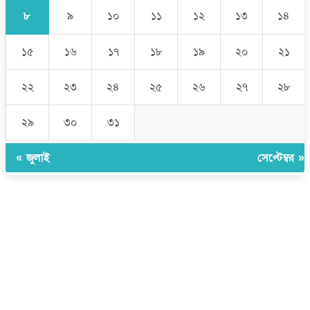
৮
৯
১০
১১
১২
১৩
১৪
১৫
১৬
১৭
১৮
১৯
২০
২১
২২
২৩
২৪
২৫
২৬
২৭
২৮
২৯
৩০
৩১
« জুলাই
সেপ্টেম্বর »
উপদেষ্টা সম্পাদক:
ইঞ্জিনিয়ার রাজীব হাসান
সম্পাদক:
মোঃ সোহরাব হোসেন (সুমন)
ঠিকানা:
গোল্ডেন টাওয়ার, আমতলী, কুমিল্লা সদর, কুমিল্লা-৩৫০০
মোবাইল:
+৮৮০১৭১৭৯৬০০৯৭
ইমেইল:
news@dailycomillanews.com
ঠিকানা:
১০৮ হোয়াইট চ্যাপেল রোড, লন্ডন ই১ ১ডিই