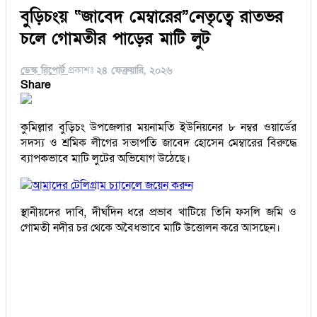
বুড়িচংয় “জাবেদ মেম্বারের”নেতৃত্বে রাতভর
চলে গোমতীর পাড়ের মাটি লুট
ডেস্ক রিপোর্ট
প্রকাশঃ
২৪ ফেব্রুয়ারি, ২০২৬
Share
কুমিল্লার বুড়িচং উপজেলার ময়নামতি ইউনিয়নের ৮ নম্বর ওয়ার্ডের
সদস্য ও শ্রমিক লীগের সভাপতি জাবেদ হোসেন মেম্বারের বিরুদ্ধে
ব্যাপকভাবে মাটি লুটের অভিযোগ উঠেছে।
আমাদের টেলিগ্রাম চ্যানেলে জয়েন করুন
স্থানীয়দের দাবি, দীর্ঘদিন ধরে প্রভাব খাটিয়ে তিনি ফসলি জমি ও
গোমতী নদীর চর থেকে অবৈধভাবে মাটি উত্তোলন করে আসছেন।