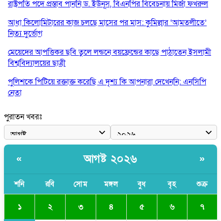
রাষ্ট্রপতি পদে প্রস্তাব পাননি ড. ইউনূস, বিএনপির বিবেচনায় মির্জা ফখরুল
আধা কিলোমিটারের কাজ চলছে মাসের পর মাস: কুমিল্লার ‘আমতলীতে’
নিত্য দুর্ভোগ
মেয়েদের আপত্তিকর ছবি তুলে লন্ডনে বয়ফ্রেন্ডের কাছে পাঠাতেন ইসলামী
বিশ্ববিদ্যালয়ের ছাত্রী
পুলিশকে পিটিয়ে রক্তাক্ত করেছি এ দৃশ্য কি আপনারা দেখেননি: এনসিপি
নেতা
পাঁচ দেশি মাছে মিলল মাইক্রোপ্লাস্টিক, সবচেয়ে বেশি কই মাছে
পুরাতন খবরঃ
বাংলাদেশী কর্মীদের আকামা নিয়ে বড় সুখবর দিলো সৌদি সরকার
ভারতের পূর্ব সীমান্তে এখন ‘আরেকটি পাকিস্তান’ গড়ে উঠেছে: সজীব
আগষ্ট ২০২৬
«
»
ওয়াজেদ জয়
সাকিব আল হাসানের বাড়িতে আগুন, পেট্রলবোমা বিস্ফোরণ
শনি
রবি
সোম
মঙ্গল
বুধ
বৃহ
শুক্র
১
২
৩
৪
৫
৬
৭