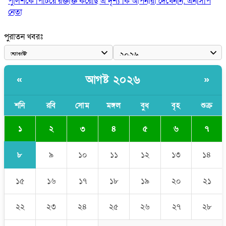
পুলিশকে পিটিয়ে রক্তাক্ত করেছি এ দৃশ্য কি আপনারা দেখেননি: এনসিপি
নেতা
পাঁচ দেশি মাছে মিলল মাইক্রোপ্লাস্টিক, সবচেয়ে বেশি কই মাছে
পুরাতন খবরঃ
বাংলাদেশী কর্মীদের আকামা নিয়ে বড় সুখবর দিলো সৌদি সরকার
ভারতের পূর্ব সীমান্তে এখন ‘আরেকটি পাকিস্তান’ গড়ে উঠেছে: সজীব
আগষ্ট ২০২৬
«
»
ওয়াজেদ জয়
সাকিব আল হাসানের বাড়িতে আগুন, পেট্রলবোমা বিস্ফোরণ
শনি
রবি
সোম
মঙ্গল
বুধ
বৃহ
শুক্র
১
২
৩
৪
৫
৬
৭
৮
৯
১০
১১
১২
১৩
১৪
১৫
১৬
১৭
১৮
১৯
২০
২১
২২
২৩
২৪
২৫
২৬
২৭
২৮