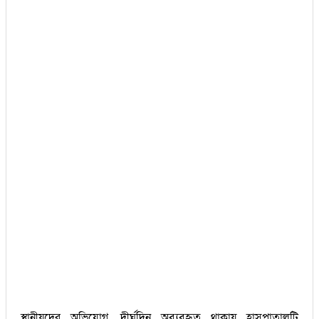
স্থানীয়দের অভিযোগ, দীর্ঘদিন অব্যবহৃত থাকায় হাসপাতালটি