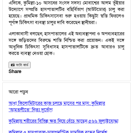
এদিকে, কুমিল্লা-১০ আসনের সংসদ সদস্য মোবাশ্বের আলম ভূঁইয়ার
উদ্যোগে সম্প্রতি হাসপাতালটির বহির্বিভাগ (আউটডোর) চালু করা
হয়েছে। প্রাথমিক চিকিৎসাসেবা শুরু হওয়ায় কিছুটা স্বস্তি ফিরলেও
পূর্ণাঙ্গ চিকিৎসা ব্যবস্থা চালুর দাবি করেছেন স্থানীয়রা।
এলাকাবাসী বলছেন, হাসপাতালের এই অব্যবস্থাপনা ও অপব্যবহারের
সঙ্গে জড়িতদের বিরুদ্ধে শাস্তি নিশ্চিত করা প্রয়োজন। একই সঙ্গে
আধুনিক চিকিৎসা সুবিধাসহ হাসপাতালটিকে দ্রুত আবারও চালু
করতে ব্যবস্থা নেওয়া হোক।
📸 ফটো কার্ড
Share
আরো পড়ুন
আধা কিলোমিটারের কাজ চলছে মাসের পর মাস: কুমিল্লার
‘আমতলীতে’ নিত্য দুর্ভোগ
কুমিল্লায় শরীরের বিভিন্ন ক্ষত নিয়ে বেঁচে আছেন ৫৬৬ জুলাইযোদ্ধা
কুমিল্লার ৫ হাসপাতাল-ডায়াগনস্টিক সাময়িক বন্ধের নির্দেশ