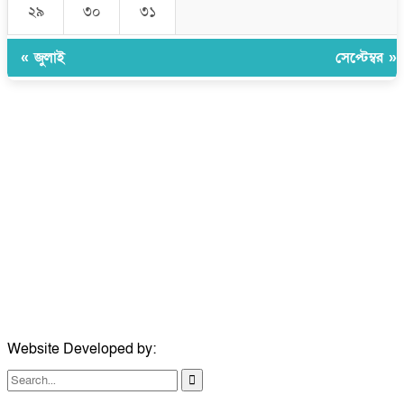
২৯
৩০
৩১
« জুলাই
সেপ্টেম্বর »
উপদেষ্টা সম্পাদক:
ইঞ্জিনিয়ার রাজীব হাসান
সম্পাদক:
মোঃ সোহরাব হোসেন (সুমন)
ঠিকানা:
গোল্ডেন টাওয়ার, আমতলী, কুমিল্লা সদর, কুমিল্লা-৩৫০০
মোবাইল:
+৮৮০১৭১৭৯৬০০৯৭
ইমেইল:
news@dailycomillanews.com
ঠিকানা:
১০৮ হোয়াইট চ্যাপেল রোড, লন্ডন ই১ ১ডিই
মোবাইল:
০৭৪১১৯৩৩২৬১
ইমেইল:
london@dailycomillanews.com
Website Developed by:
TechSmartBD.com