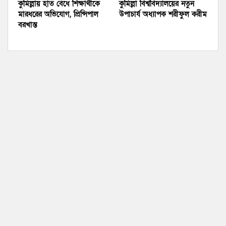
কুমিল্লায় হাত বেঁধে শিক্ষার্থীকে
কুমিল্লা বিশ্ববিদ্যালয়ের নতুন
মারধরের অভিযোগ, প্রিন্সিপাল
উপাচার্য অধ্যাপক শরীফুল করীম
বরখাস্ত