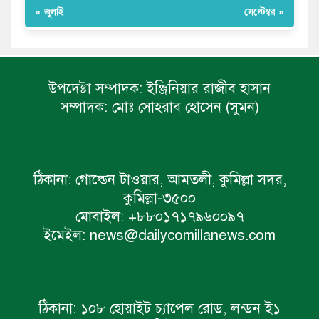
« জুলাই
সেপ্টেম্বর »
উপদেষ্টা সম্পাদক:
ইঞ্জিনিয়ার রাজীব হাসান
সম্পাদক:
মোঃ সোহরাব হোসেন (সুমন)
ঠিকানা:
গোল্ডেন টাওয়ার, আমতলী, কুমিল্লা সদর,
কুমিল্লা-৩৫০০
মোবাইল:
+৮৮০১৭১৭৯৬০০৯৭
ইমেইল:
news@dailycomillanews.com
ঠিকানা:
১০৮ হোয়াইট চ্যাপেল রোড, লন্ডন ই১