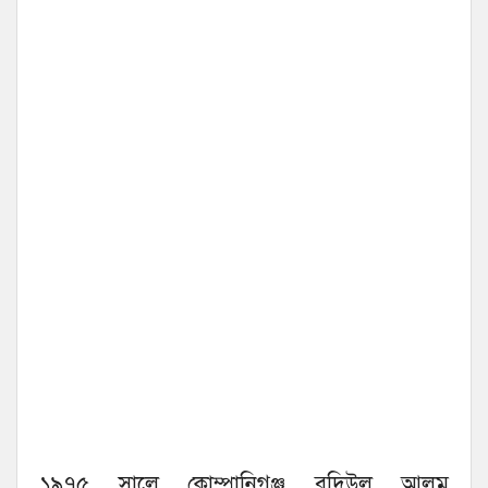
১৯৭৫ সালে কোম্পানিগঞ্জ বদিউল আলম