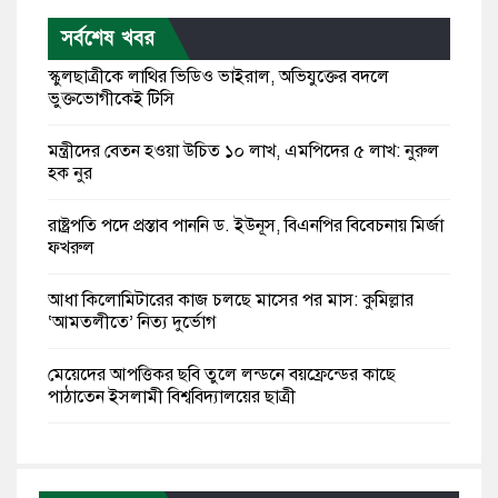
সর্বশেষ খবর
স্কুলছাত্রীকে লাথির ভিডিও ভাইরাল, অভিযুক্তের বদলে
ভুক্তভোগীকেই টিসি
মন্ত্রীদের বেতন হওয়া উচিত ১০ লাখ, এমপিদের ৫ লাখ: নুরুল
হক নুর
রাষ্ট্রপতি পদে প্রস্তাব পাননি ড. ইউনূস, বিএনপির বিবেচনায় মির্জা
ফখরুল
আধা কিলোমিটারের কাজ চলছে মাসের পর মাস: কুমিল্লার
‘আমতলীতে’ নিত্য দুর্ভোগ
মেয়েদের আপত্তিকর ছবি তুলে লন্ডনে বয়ফ্রেন্ডের কাছে
পাঠাতেন ইসলামী বিশ্ববিদ্যালয়ের ছাত্রী
পুলিশকে পিটিয়ে রক্তাক্ত করেছি এ দৃশ্য কি আপনারা দেখেননি:
এনসিপি নেতা