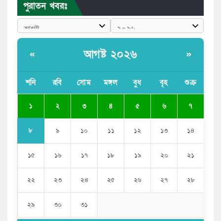
পুরাতন খবরঃ
পাঁচ দেশি মাছে মিলল মাইক্রোপ্লাস্টিক, সবচেয়ে বেশি কই মাছে
বাংলাদেশী কর্মীদের আকামা নিয়ে বড় সুখবর দিলো সৌদি
সরকার
আগষ্ট ২০২৬
«
»
ভারতের পূর্ব সীমান্তে এখন ‘আরেকটি পাকিস্তান’ গড়ে উঠেছে:
সজীব ওয়াজেদ জয়
শনি
রবি
সোম
মঙ্গল
বুধ
বৃহ
শুক্র
সাকিব আল হাসানের বাড়িতে আগুন, পেট্রলবোমা বিস্ফোরণ
১
২
৩
৪
৫
৬
৭
৮
৯
১০
১১
১২
১৩
১৪
১৫
১৬
১৭
১৮
১৯
২০
২১
২২
২৩
২৪
২৫
২৬
২৭
২৮
২৯
৩০
৩১