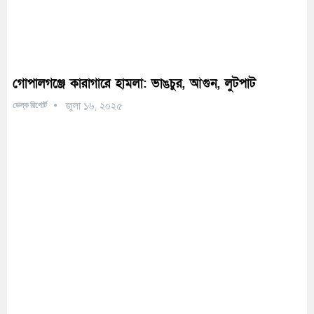
গোপালগঞ্জে কারাগারে হামলা: ভাঙচুর, আগুন, লুটপাট
ডেস্ক রিপোর্ট
জুলা ১৬, ২০২৫