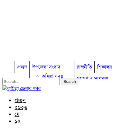
প্রচ্ছদ
উপজেলা সংবাদ
রাজনীতি
শিক্ষাঙ্গন
কুমিল্লা সদর
সমস্যা ও সম্ভাবনা
কুমিল্লা সদর দক্ষিণ
বুড়িচং
প্রবাস জীবন
কুমিল্লার কৃষি
ব্রাহ্মণপাড়া
প্রচ্ছদ
কুমিল্লা ভোটের হাওয়া
লাকসাম
২০২৬
চৌদ্দগ্রাম
অন্যান্য
মে
নাঙ্গলকোট
১২
আইন আদালত
মনোহরগঞ্জ
মতামত
বরুড়া
কুমিল্লার ঐতিহ্য