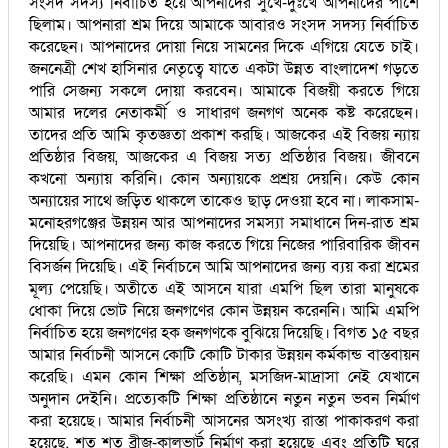
সংসদ সদস্য নির্বাচিত হয়ে আপনাদের সুখে-দুঃখে আপনাদের পাশে
ছিলাম। আপনারা শ্রম দিয়ে আমাকে আবারও সংসদ সদস্য নির্বাচিত
করেছেন। আপনাদের দোয়া নিয়ে সামনের দিকে এগিয়ে যেতে চাই।
জননেত্রী শেখ হাসিনার নেতৃত্বে যাতে একটা উন্নত বাংলাদেশ গড়তে
পারি সেজন্য সকলে দোয়া করবেন। আমাকে বিজয়ী করতে গিয়ে
আমার দলের নেতাকর্মী ও সাধারণ জনগণ অনেক কষ্ট করেছেন।
তাদের প্রতি আমি কৃতজ্ঞতা প্রকাশ করছি। আজকের এই বিজয় ন্যায়
প্রতিষ্ঠার বিজয়, আজকের এ বিজয় সত্য প্রতিষ্ঠার বিজয়। জীবনে
কখনো অন্যায় করিনি। কোন অন্যায়কে প্রশ্রয় দেয়নি। কেউ কোন
অন্যায়ের সাথে জড়িত থাকলে তাকেও ছাড় দেওয়া হবে না। লাকসাম-
মনোহরগঞ্জের উন্নয়ন আর আপনাদের সমস্যা সমাধানে দিন-রাত শ্রম
দিয়েছি। আপনাদের জন্য কাজ করতে গিয়ে নিজের পারিবারিক জীবন
বিসর্জন দিয়েছি। এই নির্বাচনে আমি আপনাদের জন্য ব্যয় করা শ্রমের
মূল্য পেয়েছি। অতীতে এই আসনে যারা এমপি ছিল তারা মানুষকে
ধোকা দিয়ে ভোট নিয়ে জনগণের কোন উন্নয়ন করেননি। আমি এমপি
নির্বাচিত হয়ে জনগণের হক জনগণকে বুঝিয়ে দিয়েছি। বিগত ১৫ বছর
আমার নির্বাচনী আসনে কোটি কোটি টাকার উন্নয়ন কর্মকান্ড বাস্তবায়ন
করেছি। এমন কোন শিক্ষা প্রতিষ্ঠান, মসজিদ-মাদ্রাসা নেই যেখানে
অনুদান দেইনি। প্রত্যেকটি শিক্ষা প্রতিষ্ঠানে নতুন নতুন ভবন নির্মাণ
করা হয়েছে। আমার নির্বাচনী আসনের অসংখ্য রাস্তা পাকাকরণ করা
হয়েছে, শত শত ব্রীজ-কালভার্ট নির্মাণ করা হয়েছে এবং প্রতিটি ঘরে