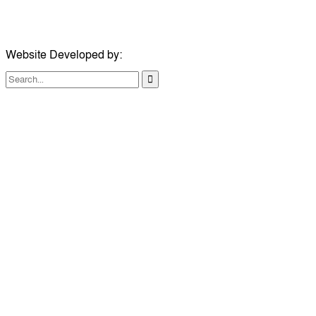
ইমেইল:
london@dailycomillanews.com
Website Developed by:
TechSmartBD.com