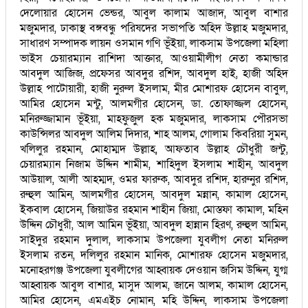
দেলোয়ার হোসেন ভেন্ডর, আবুল কালাম আজাদ, আবুল বাশার
মজুমদার, ঢাকাস্থ বঙ্গবন্ধু পরিষদের সভাপতি অহিদ উল্লাহ মজুমদার,
সাধারণ সম্পাদক লায়ন ওসমান গণি ভূঁইয়া, লাকসাম উপজেলা মহিলা
ভাইস চেয়ারম্যান রাশিদা আক্তার, আওয়ামীলীগ নেতা কমান্ডার
আবদুল আজিজ, প্রফেসর আবদুর রশিদ, আবদুল হাই, হাজী অহিদ
উল্লাহ পাটোয়ারী, হাজী নুরুল ইসলাম, মীর মোশারফ হোসেন বাবুল,
আমির হোসেন মন্টু, আলমগীর হোসেন, ডা. তোফাজ্জল হোসেন,
মনিরুজ্জামান ভূঁইয়া, মাহফুজুল হক মজুমদার, লাকসাম পৌরসভা
কাউন্সিলর আবদুল আলিম দিদার, শাহ আলম, গোলাম কিবরিয়া সুমন,
খলিলুর রহমান, মোহাম্মদ উল্লাহ, আফতাব উল্লাহ চৌধুরী জন্টু,
চেয়ারম্যান নিজাম উদ্দিন শামীম, শাহিদুল ইসলাম শাহীন, আবদুল
আউয়াল, আলী আহম্মদ, ওমর ফারুক, আবদুর রশিদ, হারুনুর রশিদ,
রুহুল আমিন, আলমগীর হোসেন, আবদুল মন্নান, কামাল হোসেন,
ইকবাল হোসেন, জিয়াউর রহমান শাহীন জিয়া, মোস্তফা কামাল, মহিন
উদ্দিন চৌধুরী, আল আমিন ভূঁইয়া, আবদুল হান্নান হিরণ, রুহুল আমিন,
সাইদুর রহমান দুলাল, লাকসাম উপজেলা যুবলীগ নেতা মনিরুল
ইসলাম রতন, দলিলুর রহমান মানিক, মোশারফ হোসেন মজুমদার,
মনোহরগঞ্জ উপজেলা যুবলীগের আহ্বায়ক দেওয়ান জসিম উদ্দিন, যুগ্ম
আহ্বায়ক আবুল বাশার, মাসুদ আলম, জানে আলম, কামাল হোসেন,
আমির হোসেন, এমএইচ নোমান, মহি উদ্দিন, লাকসাম উপজেলা