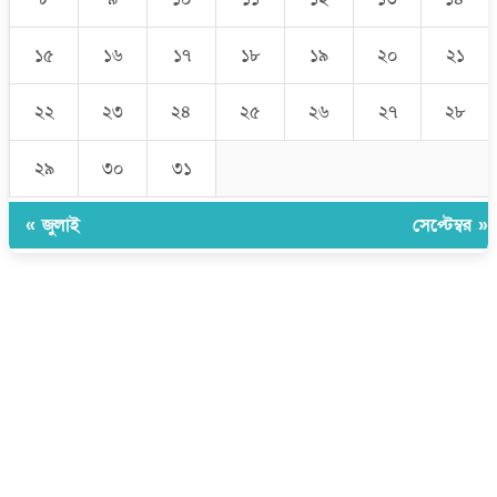
১৫
১৬
১৭
১৮
১৯
২০
২১
২২
২৩
২৪
২৫
২৬
২৭
২৮
২৯
৩০
৩১
« জুলাই
সেপ্টেম্বর »
উপদেষ্টা সম্পাদক:
ইঞ্জিনিয়ার রাজীব হাসান
সম্পাদক:
মোঃ সোহরাব হোসেন (সুমন)
ঠিকানা:
গোল্ডেন টাওয়ার, আমতলী, কুমিল্লা সদর, কুমিল্লা-৩৫০০
মোবাইল:
+৮৮০১৭১৭৯৬০০৯৭
ইমেইল:
news@dailycomillanews.com
ঠিকানা:
১০৮ হোয়াইট চ্যাপেল রোড, লন্ডন ই১ ১ডিই
মোবাইল:
০৭৪১১৯৩৩২৬১