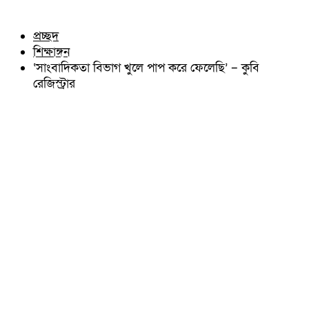
চৌদ্দগ্রাম
অন্যান্য
নাঙ্গলকোট
আইন আদালত
প্রচ্ছদ
মনোহরগঞ্জ
মতামত
শিক্ষাঙ্গন
বরুড়া
কুমিল্লার ঐতিহ্য
লালমাই
‘সাংবাদিকতা বিভাগ খুলে পাপ করে ফেলেছি’ – কুবি
বিখ্যাত ব্যাক্তিত্ব
দাউদকান্দি
রেজিস্ট্রার
কুমিল্লা বিভাগ চাই
চান্দিনা
কুমিল্লা ভিক্টোরিয়ানস্
মুরাদনগর
দেবিদ্বার
হোমনা
তিতাস
মেঘনা