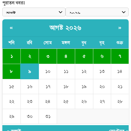
পুরাতন খবরঃ
নেতা
পাঁচ দেশি মাছে মিলল মাইক্রোপ্লাস্টিক, সবচেয়ে বেশি কই মাছে
আগষ্ট ২০২৬
«
»
বাংলাদেশী কর্মীদের আকামা নিয়ে বড় সুখবর দিলো সৌদি সরকার
ভারতের পূর্ব সীমান্তে এখন ‘আরেকটি পাকিস্তান’ গড়ে উঠেছে: সজীব
শনি
রবি
সোম
মঙ্গল
বুধ
বৃহ
শুক্র
ওয়াজেদ জয়
২
১
৩
৪
৫
৬
৭
৯
৮
১০
১১
১২
১৩
১৪
১৫
১৬
১৭
১৮
১৯
২০
২১
২২
২৩
২৪
২৫
২৬
২৭
২৮
২৯
৩০
৩১