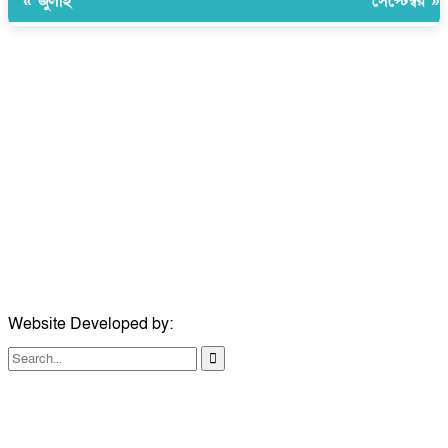
« জুলাই
সেপ্টেম্বর »
উপদেষ্টা সম্পাদক:
ইঞ্জিনিয়ার রাজীব হাসান
সম্পাদক:
মোঃ সোহরাব হোসেন (সুমন)
ঠিকানা:
গোল্ডেন টাওয়ার, আমতলী, কুমিল্লা সদর, কুমিল্লা-৩৫০০
মোবাইল:
+৮৮০১৭১৭৯৬০০৯৭
ইমেইল:
news@dailycomillanews.com
ঠিকানা:
১০৮ হোয়াইট চ্যাপেল রোড, লন্ডন ই১ ১ডিই
মোবাইল:
০৭৪১১৯৩৩২৬১
ইমেইল:
london@dailycomillanews.com
Website Developed by:
TechSmartBD.com