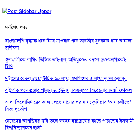
সর্বশেষ খবর
বাংলাদেশি বৃদ্ধকে ধরে নিয়ে যাওয়ার পরে ভারতীয় যুবককে ধরে আনলো
স্থানীয়রা
স্কুলছাত্রীকে লাথির ভিডিও ভাইরাল, অভিযুক্তের বদলে ভুক্তভোগীকেই
টিসি
মন্ত্রীদের বেতন হওয়া উচিত ১০ লাখ, এমপিদের ৫ লাখ: নুরুল হক নুর
রাষ্ট্রপতি পদে প্রস্তাব পাননি ড. ইউনূস, বিএনপির বিবেচনায় মির্জা ফখরুল
আধা কিলোমিটারের কাজ চলছে মাসের পর মাস: কুমিল্লার ‘আমতলীতে’
নিত্য দুর্ভোগ
মেয়েদের আপত্তিকর ছবি তুলে লন্ডনে বয়ফ্রেন্ডের কাছে পাঠাতেন ইসলামী
বিশ্ববিদ্যালয়ের ছাত্রী
পুলিশকে পিটিয়ে রক্তাক্ত করেছি এ দৃশ্য কি আপনারা দেখেননি: এনসিপি