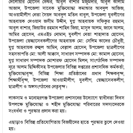
দেলোয়ার হোসেন ভেন্ডর, আবুল বাশার মজুমদার, আবুল কালাম
আজাদ, উপজেলা সাবেক মুক্তিযোদ্ধা কমান্ডার আবদুল আজিজ,
আওয়ামীলীগ নেতা সৈয়দ আবদুল মতিন বাবুল, উপজেলা যুবলীগের
আহবায়ক দেওয়ান জসীম উদ্দীন, যুগ্ন আহবায়ক সফিকুর রহমান,
আবুল বাশার, জিয়াউর রহমান শাহিন জিয়া, মাসুদ আলম, জানে আলম,
আমির হোসেন, এমএইচ নোমান, যুবলীগ নেতা শাহাদাত হোসেন,
উপজেলা স্বেচ্ছাসেবকলীগের আহবায়ক মো: সেলিম কাদের চৌধুরী,
যুগ্ন আহবায়ক রুহুল আমিন, বেল্লাল হোসেন, উপজেলা ছাত্রলীগের
সহসভাপতি মো: আলী আক্কাস, সাধারণ সম্পাদক মো: কামাল হোসেন,
যুগ্ন সাধারণ সম্পাদক মোশারফ হোসেন মিলন, সাংগঠনিক সম্পাদক
নূরে আলম ছিদ্দিকীসহ উপজেলার বিভিন্ন দপ্তরের প্রশাসনিক কর্মকর্তা,
মুক্তিযোদ্ধাবৃন্দ, বিভিন্ন শিক্ষা প্রতিষ্ঠানের প্রধান শিক্ষকবৃন্দ,
শিক্ষার্থীবৃন্দ, উপজেলা আওয়ামীলীগ, যুবলীগ, স্বেচ্ছাসেবকলীগ,
ছাত্রলীগ ও অঙ্গসংগঠনের নেতৃবৃন্দ।
লাকসাম ও মনোহরগঞ্জ উপজেলা প্রশাসনের উদ্যোগে স্বাধীনতা দিবস
উপলক্ষে মুক্তিযোদ্ধা ও শহীদ মুক্তিযোদ্ধা পরিবারের সদস্যদেরকে
সংবর্ধনা ও পুরস্কার প্রদান করা হয়।
এছাড়াও বিভিন্ন প্রতিযোগিতায় বিজয়ীদের হাতে পুরস্কার তুলে দেওয়া
হয়।