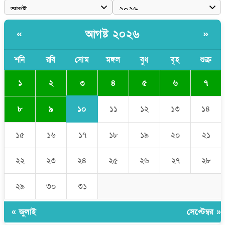
নিত্য দুর্ভোগ
মেয়েদের আপত্তিকর ছবি তুলে লন্ডনে বয়ফ্রেন্ডের কাছে পাঠাতেন ইসলামী
আগষ্ট ২০২৬
«
»
বিশ্ববিদ্যালয়ের ছাত্রী
পুলিশকে পিটিয়ে রক্তাক্ত করেছি এ দৃশ্য কি আপনারা দেখেননি: এনসিপি
শনি
রবি
সোম
মঙ্গল
বুধ
বৃহ
শুক্র
নেতা
৩
১
২
৪
৫
৬
৭
১০
৮
৯
১১
১২
১৩
১৪
১৫
১৬
১৭
১৮
১৯
২০
২১
২২
২৩
২৪
২৫
২৬
২৭
২৮
২৯
৩০
৩১
« জুলাই
সেপ্টেম্বর »