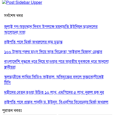
সর্বশেষ খবর
জুলাই গণ-অভ্যুত্থান দিবস উপলক্ষে ময়নামতি ইউনিয়ন ছাত্রদলের
আলোচনা সভা
রাষ্ট্রপতি পদে মির্জা ফখরুলের নাম চূড়ান্ত
১০০ টাকায় গরুর মাংস দিয়ে ভাত বিক্রেতা ‘ভাইরাল মিজান’ গ্রেপ্তার
বাংলাদেশি বৃদ্ধকে ধরে নিয়ে যাওয়ার পরে ভারতীয় যুবককে ধরে আনলো
স্থানীয়রা
স্কুলছাত্রীকে লাথির ভিডিও ভাইরাল, অভিযুক্তের বদলে ভুক্তভোগীকেই
টিসি
মন্ত্রীদের বেতন হওয়া উচিত ১০ লাখ, এমপিদের ৫ লাখ: নুরুল হক নুর
রাষ্ট্রপতি পদে প্রস্তাব পাননি ড. ইউনূস, বিএনপির বিবেচনায় মির্জা ফখরুল
পুরাতন খবরঃ
আধা কিলোমিটারের কাজ চলছে মাসের পর মাস: কুমিল্লার ‘আমতলীতে’