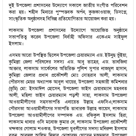
দুই উপজেলা প্রশাসনের উদ্যোগে সকালে জাতীয় সংগীত পরিবেশন
করা হয়। শহীদ মিনারে পুস্পস্তবক অর্পন, কুজকাওয়াজ, ডিসপ্লে,
সাংস্কৃতিক অনুষ্ঠানসহ বিভিন্ন প্রতিযোগিতার আয়োজন করা হয়।
লাকসাম উপজেলা প্রশাসনের উদ্যোগে আয়োজিত অনুষ্ঠানে
সভাপতিত্ব করেন উপজেলা নির্বাহী অফিসার একেএম সাইফুল
ইসলাম।
এসময় আরো উপস্থিত ছিলেন উপজেলা চেয়ারম্যান এড. ইউনুছ ভূঁইয়া,
কুমিল্লা জেলা পরিষদের সদস্য এড. আবু তাহের, এড. তানজিনা
আক্তার, লাকসাম সার্কেলের অতিরিক্ত পুলিশ সুপার নাজমুল হাসান,
কুমিল্লা জেলার প্রধান প্রকৌশলী মোঃ সোহরাব আলী, লাকসাম
পৌরসভা মেয়র অধ্যাপক আবুল খায়ের, উপজেলা সহকারী কমিশনার
(ভূমি) মো: ইসমাঈল হোসেন, উপজেলা ভাইস চেয়ারম্যান মহব্বত
আলী, মহিলা ভাইস চেয়ারম্যান পড়শী সাহা, লাকসাম উপজেলা
আওয়ামীলীগের সহসভাপতি এনায়েত উল্লাহ এফসিএ,লাকসাম
পৌরসভা আওয়ামীলীগের সভাপতি তাবারক উল্লাহ কায়েস, লাকসাম
উপজেলা আওয়ামীলীগের সম্পাদক এড. রফিকুল ইসলাম হিরা,
লাকসাম থানার ওসি মনোজ কুমার দে, লাকসাম উপজেলা প্রকৌশলী
খন্দকার গোলাম শওকত, উপজেলা যুবলীগের সদস্য মনিরুল ইসলাম
রতন, আবদুল আলিম দিদার, মোশারফ হোসেন মজুমদার, উপজেলা