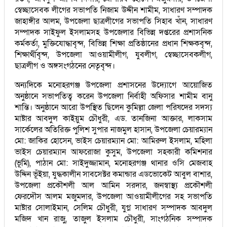
স্বেচ্ছাসেবক লীগের সভাপতি নিজাম উদ্দীন শামীম, সাধারণ সম্পাদক
জাহাঙ্গীর আলম, উপজেলা ছাত্রলীগের সভাপতি সিহাব খাঁন, সাধারণ
সম্পাদক সাইফুল ইসলামসহ উপজেলার বিভিন্ন দপ্তরের প্রশাসনিক
কর্মকর্তা, মুক্তিযোদ্ধাবৃন্দ, বিভিন্ন শিক্ষা প্রতিষ্ঠানের প্রধান শিক্ষকবৃন্দ,
শিক্ষার্থীবৃন্দ, উপজেলা আওয়ামীলীগ, যুবলীগ, স্বেচ্ছাসেবকলীগ,
ছাত্রলীগ ও অঙ্গসংগঠনের নেতৃবৃন্দ।
অন্যদিকে মনোহরগঞ্জ উপজেলা প্রশাসনের উদ্যোগে আয়োজিত
অনুষ্ঠানে সভাপতিত্ব করেন উপজেলা নির্বাহী অফিসার শামীম বানু
শান্তি। অনুষ্ঠানে আরো উপস্থিত ছিলেন কুমিল্লা জেলা পরিষদের সদস্য
মাষ্টার আবদুল কাইয়ুম চৌধুরী, এড. তানজিনা আক্তার, লাকসাম
সার্কেলের অতিরিক্ত পুলিশ সুপার নাজমুল হাসান, উপজেলা চেয়ারম্যান
মো: জাকির হোসেন, ভাইস চেয়ারম্যান মো: আমিরুল ইসলাম, মহিলা
ভাইস চেয়ারম্যান আফরোজা কুসুম, উপজেলা সহকারী কমিশনার
(ভূমি), পাঠান মো: সাইদুজ্জামান, মনোহরগঞ্জ থানার ওসি মেজবাহ
উদ্দিন ভূঁইয়া, যুদ্ধকালীন সাবসেক্টর কমান্ডার এডভোকেট আবুল বাশার,
উপজেলা প্রকৌশলী আল আমিন সরদার, জনস্বাস্থ্য প্রকৌশলী
ফেরদৌস আলম মজুমদার, উপজেলা আওয়ামীলীগের সহ সভাপতি
মাষ্টার সোলাইমান, সেলিম চৌধুরী, যুগ্ন সাধারণ সম্পাদক আবদুল
মজিদ খান রাজু, তাজুল ইসলাম চৌধুরী, সাংগঠনিক সম্পাদক