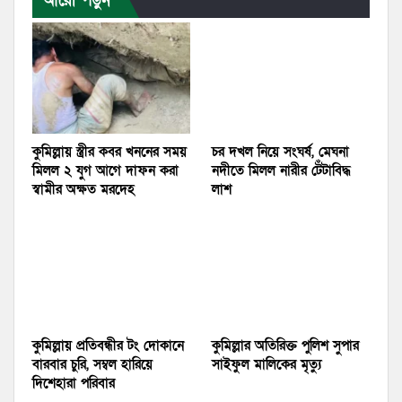
আরো পড়ুন
কুমিল্লায় স্ত্রীর কবর খননের সময়
চর দখল নিয়ে সংঘর্ষ, মেঘনা
মিলল ২ যুগ আগে দাফন করা
নদীতে মিলল নারীর টেঁটাবিদ্ধ
স্বামীর অক্ষত মরদেহ
লাশ
কুমিল্লায় প্রতিবন্ধীর টং দোকানে
কুমিল্লার অতিরিক্ত পুলিশ সুপার
বারবার চুরি, সম্বল হারিয়ে
সাইফুল মালিকের মৃত্যু
দিশেহারা পরিবার