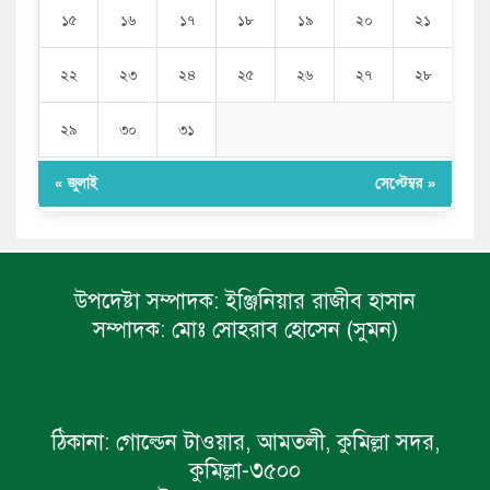
১৫
১৬
১৭
১৮
১৯
২০
২১
২২
২৩
২৪
২৫
২৬
২৭
২৮
২৯
৩০
৩১
« জুলাই
সেপ্টেম্বর »
উপদেষ্টা সম্পাদক:
ইঞ্জিনিয়ার রাজীব হাসান
সম্পাদক:
মোঃ সোহরাব হোসেন (সুমন)
ঠিকানা:
গোল্ডেন টাওয়ার, আমতলী, কুমিল্লা সদর,
কুমিল্লা-৩৫০০