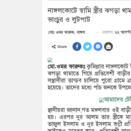
নাঙ্গলকোটে স্বামি স্ত্রীর ঝগড়া থ
ভাংচুর ও লুটপাট
২২ আগস্ট
প্রকাশঃ
মোঃ ওমর ফারুক, নাঙ্গলকোট প্রতিনিধি
Share
মো.ওমর ফারুকঃ
কুমিল্লার নাঙ্গলকোট উ
ঝগড়া থামাতে গিয়ে প্রতিবেশী বাড়ী
সন্ত্রাসীরা তান্ডব চালিয়ে পুরো গ্রাম
হয়েছে। তাদের মধ্যে পাঁচ জনকে উপজেলা স
আমাদের টেলি
স্থানীয়রা জানান,গত মঙ্গলবার ওই বাড়
হয়। এরপর নুর আলম তার স্ত্রীকে ম
তাজুল ইসলাম ও নুর ইসলাম ভগ্নী প্