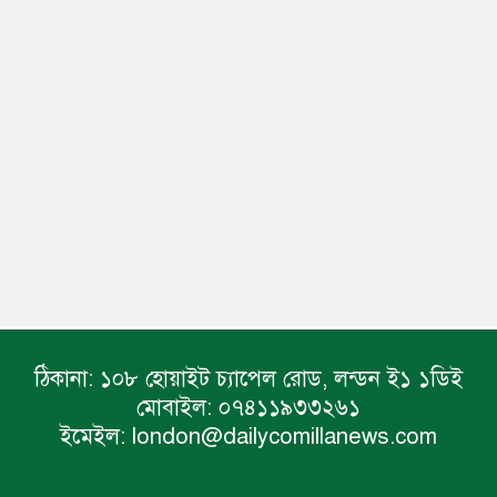
ঠিকানা:
১০৮ হোয়াইট চ্যাপেল রোড, লন্ডন ই১ ১ডিই
মোবাইল:
০৭৪১১৯৩৩২৬১
ইমেইল:
london@dailycomillanews.com