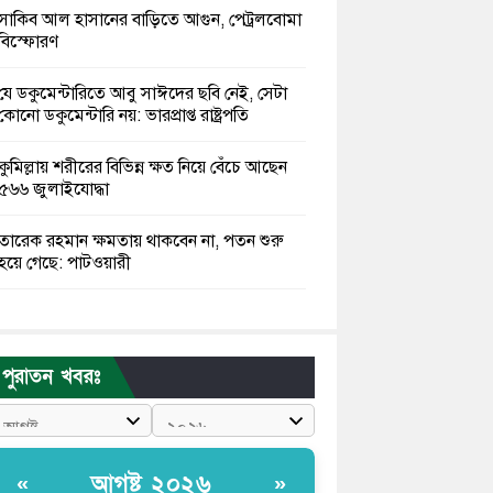
সাকিব আল হাসানের বাড়িতে আগুন, পেট্রলবোমা
বিস্ফোরণ
যে ডকুমেন্টারিতে আবু সাঈদের ছবি নেই, সেটা
কোনো ডকুমেন্টারি নয়: ভারপ্রাপ্ত রাষ্ট্রপতি
কুমিল্লায় শরীরের বিভিন্ন ক্ষত নিয়ে বেঁচে আছেন
৫৬৬ জুলাইযোদ্ধা
তারেক রহমান ক্ষমতায় থাকবেন না, পতন শুরু
হয়ে গেছে: পাটওয়ারী
শেখ হাসিনাকে আর রাখতে চাচ্ছে না ভারত:
আসিফ মাহমুদ
পুরাতন খবরঃ
জুলাই কোনো শ্রেণি বা গোষ্ঠীর নয়, এটি সর্বস্তরের
মানুষের: ড. ইউনূস
আলিয়া মাদ্রাসায় ছাত্রদল-শিবির সংঘর্ষ, হাতে
আগষ্ট ২০২৬
«
»
পাইপ মাথায় হেলমেট পড়ে মাঠে যুবদল নেতা