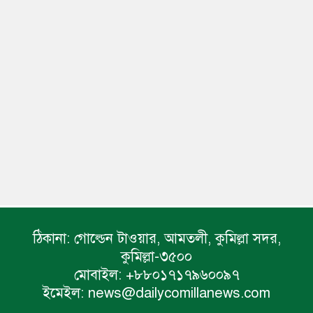
ঠিকানা:
গোল্ডেন টাওয়ার, আমতলী, কুমিল্লা সদর,
কুমিল্লা-৩৫০০
মোবাইল:
+৮৮০১৭১৭৯৬০০৯৭
ইমেইল:
news@dailycomillanews.com