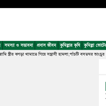
ন
সমস্যা ও সম্ভাবনা
প্রবাস জীবন
কুমিল্লার কৃষি
কুমিল্লা ভোটে
্বামি স্ত্রীর ঝগড়া থামাতে গিয়ে সন্ত্রাসী হামলা,পাঁচটি বসতঘর ভাংচু