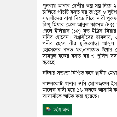
পূনরায় আবার দেশীয় অস্ত্র সস্ত্র নি
চালিয়ে পাঁচটি বসত ঘর ভাংচুর ও লুট
সন্ত্রাসীদের বাধা দিতে গিয়ে নারী 
জিনু মিয়ার ছেলে আবুল কাসেম (৪৫)
ছেলে ইলিয়াস (১৫) মৃত ইদ্রিস মিয়ার
মনির হোসেন। সন্ত্রাসীদের হামলায়
গনীর ছেলে বীর মুক্তিযোদ্ধা আব্দ
হোসেনের বসত ঘর,এনায়েত উল্লার ছ
সামছুল হকের বসত ঘর ও পুলিশ সদস
হয়েছে।
ঘটনার সত্যতা নিশ্চিত করে স্থানীয় মেম্ব
নাঙ্গলকোট থানার ওসি মো,নজরুল ইসল
মালেক বাদী হয়ে ১৬ জনকে আসামি ক
আসামীকে আটক করা হয়েছে।
ফটো কার্ড