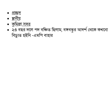
চৌদ্দগ্রাম
অন্যান্য
নাঙ্গলকোট
আইন আদালত
প্রচ্ছদ
মনোহরগঞ্জ
মতামত
স্থানীয়
বরুড়া
কুমিল্লার ঐতিহ্য
লালমাই
কুমিল্লা সদর
বিখ্যাত ব্যাক্তিত্ব
দাউদকান্দি
২৩ বছর দলে পদ বঞ্চিত ছিলাম, বঙ্গবন্ধুর আদর্শ থেকে কখনো
কুমিল্লা বিভাগ চাই
চান্দিনা
বিচ্যুত হইনি -এমপি বাহার
কুমিল্লা ভিক্টোরিয়ানস্
মুরাদনগর
দেবিদ্বার
হোমনা
তিতাস
মেঘনা