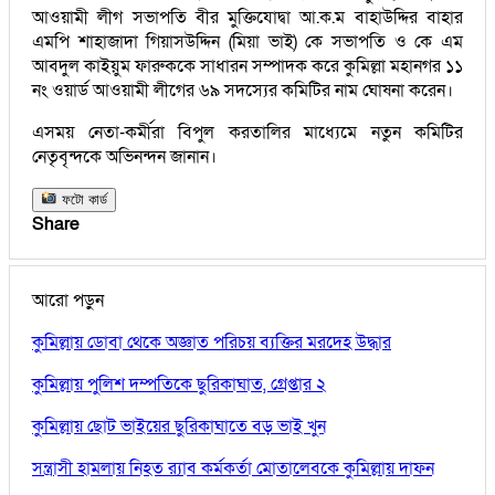
আওয়ামী লীগ সভাপতি বীর মুক্তিযোদ্বা আ.ক.ম বাহাউদ্দির বাহার
এমপি শাহাজাদা গিয়াসউদ্দিন (মিয়া ভাই) কে সভাপতি ও কে এম
আবদুল কাইয়ুম ফারুককে সাধারন সম্পাদক করে কুমিল্লা মহানগর ১১
নং ওয়ার্ড আওয়ামী লীগের ৬৯ সদস্যের কমিটির নাম ঘোষনা করেন।
এসময় নেতা-কর্মীরা বিপুল করতালির মাধ্যেমে নতুন কমিটির
নেতৃবৃন্দকে অভিনন্দন জানান।
ফটো কার্ড
Share
আরো পড়ুন
কুমিল্লায় ডোবা থেকে অজ্ঞাত পরিচয় ব্যক্তির মরদেহ উদ্ধার
কুমিল্লায় পুলিশ দম্পতিকে ছুরিকাঘাত, গ্রেপ্তার ২
কুমিল্লায় ছোট ভাইয়ের ছুরিকাঘাতে বড় ভাই খুন
সন্ত্রাসী হামলায় নিহত র‍্যাব কর্মকর্তা মোতালেবকে কুমিল্লায় দাফন