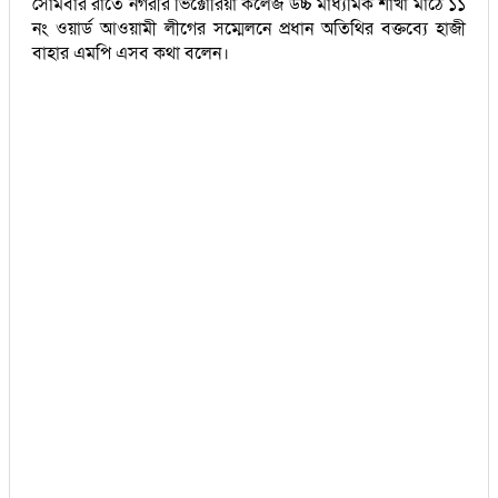
সোমবার রাতে নগরীর ভিক্টোরিয়া কলেজ উচ্চ মাধ্যমিক শাখা মাঠে ১১
নং ওয়ার্ড আওয়ামী লীগের সম্মেলনে প্রধান অতিথির বক্তব্যে হাজী
বাহার এমপি এসব কথা বলেন।