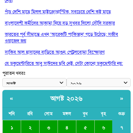
নেতা
পাঁচ দেশি মাছে মিলল মাইক্রোপ্লাস্টিক, সবচেয়ে বেশি কই মাছে
বাংলাদেশী কর্মীদের আকামা নিয়ে বড় সুখবর দিলো সৌদি সরকার
ভারতের পূর্ব সীমান্তে এখন ‘আরেকটি পাকিস্তান’ গড়ে উঠেছে: সজীব
ওয়াজেদ জয়
সাকিব আল হাসানের বাড়িতে আগুন, পেট্রলবোমা বিস্ফোরণ
যে ডকুমেন্টারিতে আবু সাঈদের ছবি নেই, সেটা কোনো ডকুমেন্টারি নয়:
ভারপ্রাপ্ত রাষ্ট্রপতি
পুরাতন খবরঃ
কুমিল্লায় শরীরের বিভিন্ন ক্ষত নিয়ে বেঁচে আছেন ৫৬৬ জুলাইযোদ্ধা
তারেক রহমান ক্ষমতায় থাকবেন না, পতন শুরু হয়ে গেছে: পাটওয়ারী
আগষ্ট ২০২৬
«
»
শেখ হাসিনাকে আর রাখতে চাচ্ছে না ভারত: আসিফ মাহমুদ
শনি
রবি
সোম
মঙ্গল
বুধ
বৃহ
শুক্র
৭
১
২
৩
৪
৫
৬