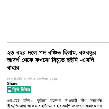
২৩ বছর দলে পদ বঞ্চিত ছিলাম, বঙ্গবন্ধুর
আদর্শ থেকে কখনো বিচ্যুত হইনি -এমপি
বাহার
ডেস্ক রিপোর্ট
প্রকাশঃ
৩ সেপ্টেম্বর, ২০১৯
Share
এম.এইচ মনির।। কুমিল্লা মহানগর আওয়ামী লীগ সভাপতি
বীরমুক্তিযোদ্বা আ.ক.ম বাহাউদ্দিন বাহার এমপি বলেছেন, আমাকে দল