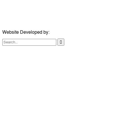
ঠিকানা:
১০৮ হোয়াইট চ্যাপেল রোড, লন্ডন ই১ ১ডিই
মোবাইল:
০৭৪১১৯৩৩২৬১
ইমেইল:
london@dailycomillanews.com
Website Developed by:
TechSmartBD.com