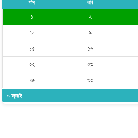
শনি
রবি
১
২
৮
৯
১৫
১৬
২২
২৩
২৯
৩০
« জুলাই