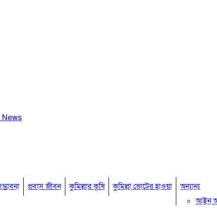
a News
ম্ভাবনা
প্রবাস জীবন
কুমিল্লার কৃষি
কুমিল্লা ভোটের হাওয়া
অন্যান্য
আইন 
মতামত