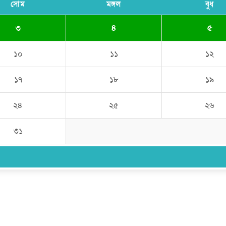
সোম
মঙ্গল
বুধ
৩
৪
৫
১০
১১
১২
১৭
১৮
১৯
২৪
২৫
২৬
৩১
উপদেষ্টা সম্পাদক:
ইঞ্জিনিয়ার রাজীব হাসান
সম্পাদক:
মোঃ সোহরাব হোসেন (সুমন)
ঠিকানা:
গোল্ডেন টাওয়ার, আমতলী, কুমিল্লা সদর, কুমিল্লা-৩৫০০