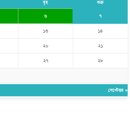
বৃহ
শুক্র
৭
৬
১৩
১৪
২০
২১
২৭
২৮
সেপ্টেম্বর »