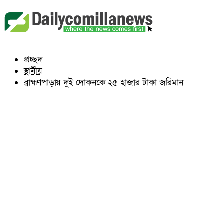
বুড়িচং
ব্রাহ্মণপাড়া
লাকসাম
চৌদ্দগ্রাম
নাঙ্গলকোট
প্রচ্ছদ
মনোহরগঞ্জ
স্থানীয়
বরুড়া
লালমাই
ব্রাহ্মণপাড়ায় দুই দোকনকে ২৫ হাজার টাকা জরিমান
দাউদকান্দি
চান্দিনা
মুরাদনগর
দেবিদ্বার
হোমনা
তিতাস
মেঘনা