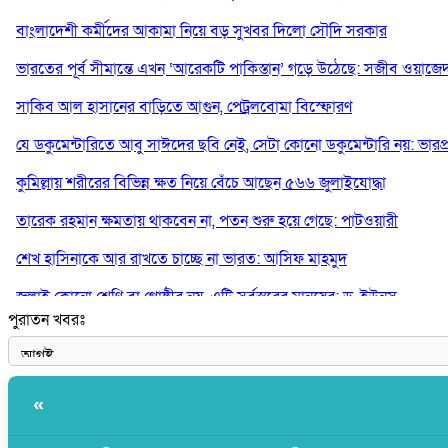
বাংলাদেশী কর্মীদের আকামা নিয়ে বড় সুখবর দিলো সৌদি সরকার
ভারতের পূর্ব সীমান্তে এখন ‘আরেকটি পাকিস্তান’ গড়ে উঠেছে: সজীব ওয়াজে
সাকিব আল হাসানের বাড়িতে আগুন, পেট্রলবোমা বিস্ফোরণ
যে ডকুমেন্টারিতে আবু সাঈদের ছবি নেই, সেটা কোনো ডকুমেন্টারি নয়: ভারপ্রাপ্ত
কুমিল্লায় শরীরের বিভিন্ন ক্ষত নিয়ে বেঁচে আছেন ৫৬৬ জুলাইযোদ্ধা
তারেক রহমান ক্ষমতায় থাকবেন না, পতন শুরু হয়ে গেছে: পাটওয়ারী
শেখ হাসিনাকে আর রাখতে চাচ্ছে না ভারত: আসিফ মাহমুদ
জুলাই কোনো শ্রেণি বা গোষ্ঠীর নয়, এটি সর্বস্তরের মানুষের: ড. ইউনূস
পুরাতন খবরঃ
আলিয়া মাদ্রাসায় ছাত্রদল-শিবির সংঘর্ষ, হাতে পাইপ মাথায় হেলমেট পড়ে মা
«