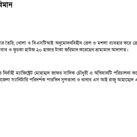
িমান
ার তৈরি, খোলা ও বিএসটিআই অনুমোদনবিহীন তেল ও মশলা ব্যবহার করে ক্রেতাদে
াবাব ও ফুচকা হাউজ ২০ হাজার টাকা জরিমান করেছেন ভ্রাম্যমান আদালত।
ের নির্বাহী ম্যাজিষ্ট্রেট মোহাম্মদ জাফর সাদিক চৌধুরী এ অভিযানটি পরিচা
লা স্যানিটারি পরিদর্শক পারভিন সুলতানা ও থানার এস আই রাজু আহাম্মেদ এর