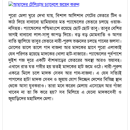
আমাদের টেলিগ্রাম চ্যানেলে জয়েন করুন
পুরো মেলা ঘুরে দেখা যায়, বিশাল আলিশান গেটের ভেতরে টিন ও
কাঠ দিয়ে বানানো ছামিয়ানার মত প্যান্ডেলের ভেতরে চলছে ওয়াজ-
নসিহত। প্যান্ডেলের পশ্চিমাংশে রয়েছে ছোট ছোট তাবু। তাবুর বেশির
ভাগই বানানো লাল-সালু কাপড় দিয়ে। বড় বড় মোমবাতি ও আগর
বাতি জ্বালিয়ে তাবুর ভেতরে নারী-পুরুষ ভক্তদের চলছে গানের জলসা।
ঢোলের তালে তালে গান বাজনা আর মাদকের ঘ্রাণে পুরো এলাকাই
যেন পরিণত হয়েছে মাদকের খোলা হাট-বাজারে। প্যান্ডেলের পূর্বপাশে
দুইশ গজ দূরে একটি বাঁশঝাড়ের ভেতরের অবস্থা আরও ভয়াবহ।
এখানে রাত যত গভীর হয় ততই মাদকের হাট জমে ওঠে। নারী-পুরুষ
একত্রে মিলে চলে মাদক সেবন আর গান-বাজনা। এ যেন সত্যিই
পাগলের হাট! মাদক সেবন ও জুয়ায় যোগ দিচ্ছেন দেশের বিভিন্ন স্থান
থেকে আসা যুবকরাও। তারা মনে করেন মেলায় এসেছেন আর গাঁজা
খাবেন না তা কি করে হয়? সব মিলিয়ে এ যেনো মাদকসেবী ও
জুয়াড়িদের মহামিলন মেলা।