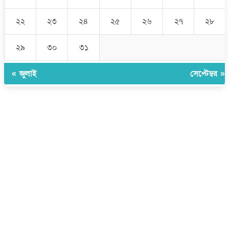
২২
২৩
২৪
২৫
২৬
২৭
২৮
২৯
৩০
৩১
« জুলাই
সেপ্টেম্বর »
উপদেষ্টা সম্পাদক:
ইঞ্জিনিয়ার রাজীব হাসান
সম্পাদক:
মোঃ সোহরাব হোসেন (সুমন)
ঠিকানা:
গোল্ডেন টাওয়ার, আমতলী, কুমিল্লা সদর, কুমিল্লা-৩৫০০
মোবাইল:
+৮৮০১৭১৭৯৬০০৯৭
ইমেইল:
news@dailycomillanews.com
ঠিকানা:
১০৮ হোয়াইট চ্যাপেল রোড, লন্ডন ই১ ১ডিই
মোবাইল:
০৭৪১১৯৩৩২৬১
ইমেইল:
london@dailycomillanews.com