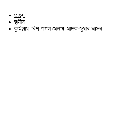
চৌদ্দগ্রাম
অন্যান্য
নাঙ্গলকোট
আইন আদালত
প্রচ্ছদ
মনোহরগঞ্জ
মতামত
স্থানীয়
বরুড়া
কুমিল্লার ঐতিহ্য
লালমাই
কুমিল্লায় ‘বিশ্ব পাগল মেলায়’ মাদক-জুয়ার আসর
বিখ্যাত ব্যাক্তিত্ব
দাউদকান্দি
কুমিল্লা বিভাগ চাই
চান্দিনা
কুমিল্লা ভিক্টোরিয়ানস্
মুরাদনগর
দেবিদ্বার
হোমনা
তিতাস
মেঘনা