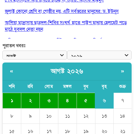
জুলাই কোনো শ্রেণি বা গোষ্ঠীর নয়, এটি সর্বস্তরের মানুষের: ড. ইউনূস
আলিয়া মাদ্রাসায় ছাত্রদল-শিবির সংঘর্ষ, হাতে পাইপ মাথায় হেলমেট পড়ে
মাঠে যুবদল নেতা নয়ন
কুমিল্লার ৫ হাসপাতাল-ডায়াগনস্টিক সাময়িক বন্ধের নির্দেশ
পুরাতন খবরঃ
পরকীয়ার অভিযোগে গ্রামবাসীর হাতে আটক কনটেন্ট ক্রিয়েটর রিপন মিয়া
হরমুজের আকাশে ৩ কোটি ডলারের মার্কিন ড্রোন ধ্বংস করল ইরান
আগষ্ট ২০২৬
«
»
শনি
রবি
সোম
মঙ্গল
বুধ
বৃহ
শুক্র
৬
১
২
৩
৪
৫
৭
৮
৯
১০
১১
১২
১৩
১৪
১৫
১৬
১৭
১৮
১৯
২০
২১