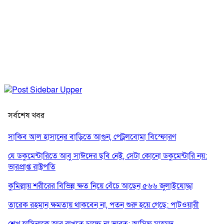
সর্বশেষ খবর
সাকিব আল হাসানের বাড়িতে আগুন, পেট্রলবোমা বিস্ফোরণ
যে ডকুমেন্টারিতে আবু সাঈদের ছবি নেই, সেটা কোনো ডকুমেন্টারি নয়:
ভারপ্রাপ্ত রাষ্ট্রপতি
কুমিল্লায় শরীরের বিভিন্ন ক্ষত নিয়ে বেঁচে আছেন ৫৬৬ জুলাইযোদ্ধা
তারেক রহমান ক্ষমতায় থাকবেন না, পতন শুরু হয়ে গেছে: পাটওয়ারী
শেখ হাসিনাকে আর রাখতে চাচ্ছে না ভারত: আসিফ মাহমুদ