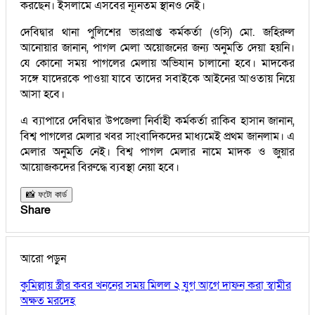
করছেন। ইসলামে এসবের ন্যূনতম স্থানও নেই।
দেবিদ্বার থানা পুলিশের ভারপ্রাপ্ত কর্মকর্তা (ওসি) মো. জহিরুল
আনোয়ার জানান, পাগল মেলা অয়োজনের জন্য অনুমতি দেয়া হয়নি।
যে কোনো সময় পাগলের মেলায় অভিযান চালানো হবে। মাদকের
সঙ্গে যাদেরকে পাওয়া যাবে তাদের সবাইকে আইনের আওতায় নিয়ে
আসা হবে।
এ ব্যাপারে দেবিদ্বার উপজেলা নির্বাহী কর্মকর্তা রাকিব হাসান জানান,
বিশ্ব পাগলের মেলার খবর সাংবাদিকদের মাধ্যমেই প্রথম জানলাম। এ
মেলার অনুমতি নেই। বিশ্ব পাগল মেলার নামে মাদক ও জুয়ার
আয়োজকদের বিরুদ্ধে ব্যবস্থা নেয়া হবে।
📸 ফটো কার্ড
Share
আরো পড়ুন
কুমিল্লায় স্ত্রীর কবর খননের সময় মিলল ২ যুগ আগে দাফন করা স্বামীর
অক্ষত মরদেহ