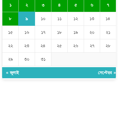
২
১
৩
৪
৫
৬
৭
৯
৮
১০
১১
১২
১৩
১৪
১৫
১৬
১৭
১৮
১৯
২০
২১
২২
২৩
২৪
২৫
২৬
২৭
২৮
২৯
৩০
৩১
« জুলাই
সেপ্টেম্বর »
উপদেষ্টা সম্পাদক:
ইঞ্জিনিয়ার রাজীব হাসান
সম্পাদক:
মোঃ সোহরাব হোসেন (সুমন)
ঠিকানা:
গোল্ডেন টাওয়ার, আমতলী, কুমিল্লা সদর, কুমিল্লা-৩৫০০
মোবাইল:
+৮৮০১৭১৭৯৬০০৯৭