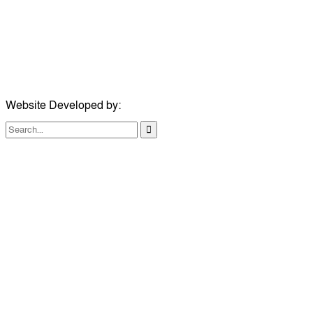
ইমেইল:
news@dailycomillanews.com
ঠিকানা:
১০৮ হোয়াইট চ্যাপেল রোড, লন্ডন ই১ ১ডিই
মোবাইল:
০৭৪১১৯৩৩২৬১
ইমেইল:
london@dailycomillanews.com
Website Developed by:
TechSmartBD.com