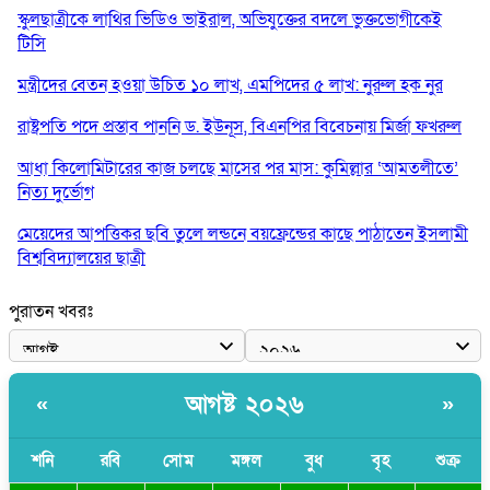
স্কুলছাত্রীকে লাথির ভিডিও ভাইরাল, অভিযুক্তের বদলে ভুক্তভোগীকেই
টিসি
মন্ত্রীদের বেতন হওয়া উচিত ১০ লাখ, এমপিদের ৫ লাখ: নুরুল হক নুর
রাষ্ট্রপতি পদে প্রস্তাব পাননি ড. ইউনূস, বিএনপির বিবেচনায় মির্জা ফখরুল
আধা কিলোমিটারের কাজ চলছে মাসের পর মাস: কুমিল্লার ‘আমতলীতে’
নিত্য দুর্ভোগ
মেয়েদের আপত্তিকর ছবি তুলে লন্ডনে বয়ফ্রেন্ডের কাছে পাঠাতেন ইসলামী
বিশ্ববিদ্যালয়ের ছাত্রী
পুলিশকে পিটিয়ে রক্তাক্ত করেছি এ দৃশ্য কি আপনারা দেখেননি: এনসিপি
পুরাতন খবরঃ
নেতা
পাঁচ দেশি মাছে মিলল মাইক্রোপ্লাস্টিক, সবচেয়ে বেশি কই মাছে
আগষ্ট ২০২৬
«
»
বাংলাদেশী কর্মীদের আকামা নিয়ে বড় সুখবর দিলো সৌদি সরকার
ভারতের পূর্ব সীমান্তে এখন ‘আরেকটি পাকিস্তান’ গড়ে উঠেছে: সজীব
শনি
রবি
সোম
মঙ্গল
বুধ
বৃহ
শুক্র
ওয়াজেদ জয়