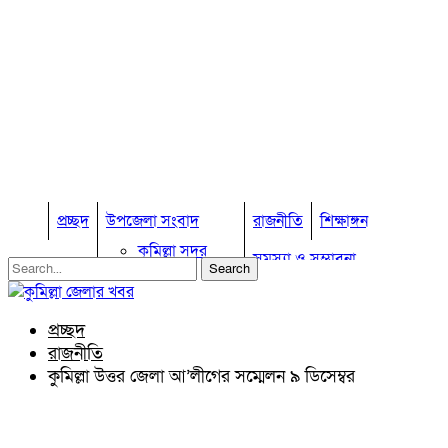
প্রচ্ছদ
উপজেলা সংবাদ
রাজনীতি
শিক্ষাঙ্গন
কুমিল্লা সদর
সমস্যা ও সম্ভাবনা
কুমিল্লা সদর দক্ষিণ
বুড়িচং
প্রবাস জীবন
কুমিল্লার কৃষি
ব্রাহ্মণপাড়া
প্রচ্ছদ
কুমিল্লা ভোটের হাওয়া
লাকসাম
রাজনীতি
চৌদ্দগ্রাম
অন্যান্য
কুমিল্লা উত্তর জেলা আ’লীগের সম্মেলন ৯ ডিসেম্বর
নাঙ্গলকোট
আইন আদালত
মনোহরগঞ্জ
মতামত
বরুড়া
কুমিল্লার ঐতিহ্য