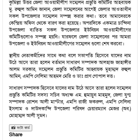
কুমিল্লা উত্তর জেলা আওয়ামীলীগ সম্মেলন প্রস্তুতি কমিটির আহবায়ক
মু. রুহুল আমিন জানান, জেলা সম্মেলনের আগেই জেলার আওতাধীন
সকল উপজেলার সম্মেলন সম্পন্ন করার কথা। তবে আমাদেরকে
কেন্দ্রিয় অফিস থেকে বারণ করা হয়েছে। অপরদিকে একমাত্র চান্দিনা
উপজেলা ব্যতিত সকল উপজেলার ইউনিয়ন আওয়ামীলীগের
কমিটিগুলোও সম্পন্ন হয়নি। যারফলে জেলা সম্মেলনের পর আমরা
উপজেলা ও ইউনিয়ন আওয়ামীলীগের সম্মেলন গুলো শেষ করবো।
স্থানীয় নেতাকর্মীদের সাথে কথা বলে সভাপতি হিসেবে যাদের নাম
উঠে আসে তারা হলেন বর্তমান সাধারণ সম্পাদক আলহাজ জাহাঙ্গীর
আলম সরকার, সম্মেলন প্রস্তুতি কমিটির আহ্বায়ক মুহাম্মদ রুহুল
আমিন, এমপি সেলিমা আহমদ মেরি ও ডাঃ প্রাণ গোপাল দত্ত।
সাধারণ সম্পাদক হিসেবে যাদের নাম উঠে আসে তারা হলেন সম্মেলন
প্রস্তুতি কমিটির সদস্য সচিব অধ্যক্ষ এম. হুমায়ুন মাহমুদ, জেলা যুগ্ম
সম্পাদক রোশন আলী মাস্টার, এমপি রাজী ফকরুল, এমপি সেলিনা
ইসলাম ও দাউদকান্দি উপজেলা পরিষদ চেয়ারম্যান মেজর (অব.)
মোহাম্মদ আলী সুমন।
📸 ফটো কার্ড
Share