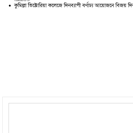
চৌদ্দগ্রাম
কুমিল্লা ভিক্টোরিয়া কলেজে দিনব্যাপী বর্ণাঢ্য আয়োজনে বিজয় 
নাঙ্গলকোট
মনোহরগঞ্জ
বরুড়া
লালমাই
দাউদকান্দি
চান্দিনা
মুরাদনগর
দেবিদ্বার
হোমনা
তিতাস
মেঘনা