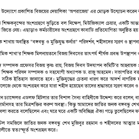
র্তার উদ্যোগে প্রকাশিত বিজয়ের দেয়ালিকা ‘অপরাজেয়’ এর মোড়ক উন্মোচন করেন 
ঠে শিক্ষকবৃন্দের অংশগ্রহণে ঝুড়িতে বল নিক্ষেপ, মিউজিক্যাল চেয়ার, একটি আন
ফি জিতে নেয়। এছাড়াও কর্মচারীদের অংশগ্রহণে কাবাডি প্রতিযোগিতা অনুষ্ঠিত হয়
াখায় অবস্থিত “বঙ্গবন্ধু ও মুক্তিযুদ্ধ কর্নার” পরিদর্শন, শহীদদের স্মরণ ও স
ধ্যমিক শাখা’র শিক্ষক মিলনায়তনে বিজয় দিবসের তাৎপর্য শীর্ষক প্রবন্ধ উপস্
দ সম্পাদক প্রফেসর বিজয় কৃষ্ণ রায়, বিজয় দিবস উদযাপন কমিটি’র আহ্বায়ক প্র
েন সাবেক শিক্ষক পরিষদ সম্পাদক ও সহযোগী অধ্যাপক ড. রাজু আহমেদ। সভাপতির বক্
্ধের সঠিক ইতিহাস জানাতে হবে। মুক্তিযুদ্ধের চেতনা ধারণ করে আদর্শ নাগর
িয়া কলেজে থেকে অংশগ্রহন করে যারা শহীদ হয়েছেন তাদের শ্রদ্ধাভরে স্মরণ করে
 জার্মান চ্যান্সেলর এডলফ হিটলার তার বিশাল সৈন্য বাহিনীকে উদ্দেশ্য করে 
নসহ তার মিত্রশক্তির করুণ অবস্থা। কিন্তু আমাদের জাতির জনক বঙ্গবন্ধু শে
াবেলা করতে বলেছিলেন এবং ঘরে ঘরে একটি অবিচ্ছিন্ন ঐক্য গড়ে তুলেছিলেন ফলে
্টেল সমজিদে জাতির জনক বঙ্গবন্ধু শেখ মুজিবুর রহমান ও শহীদদের আত্মার 
ালীতে স্বতঃস্ফূর্ত অংশগ্রহন করে।