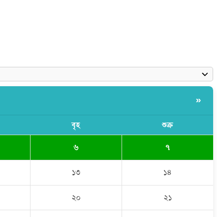
»
বৃহ
শুক্র
৬
৭
১৩
১৪
২০
২১