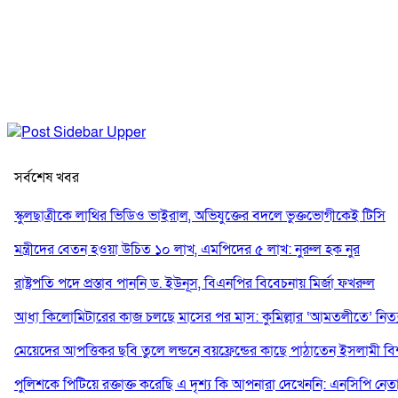
সর্বশেষ খবর
স্কুলছাত্রীকে লাথির ভিডিও ভাইরাল, অভিযুক্তের বদলে ভুক্তভোগীকেই টিসি
মন্ত্রীদের বেতন হওয়া উচিত ১০ লাখ, এমপিদের ৫ লাখ: নুরুল হক নুর
রাষ্ট্রপতি পদে প্রস্তাব পাননি ড. ইউনূস, বিএনপির বিবেচনায় মির্জা ফখরুল
আধা কিলোমিটারের কাজ চলছে মাসের পর মাস: কুমিল্লার ‘আমতলীতে’ নিত্য 
মেয়েদের আপত্তিকর ছবি তুলে লন্ডনে বয়ফ্রেন্ডের কাছে পাঠাতেন ইসলামী বিশ্ব
পুলিশকে পিটিয়ে রক্তাক্ত করেছি এ দৃশ্য কি আপনারা দেখেননি: এনসিপি নেত