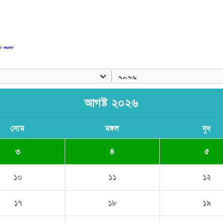
দ জয়
আগষ্ট ২০২৬
সোম
মঙ্গল
বুধ
৩
৪
৫
১০
১১
১২
১৭
১৮
১৯