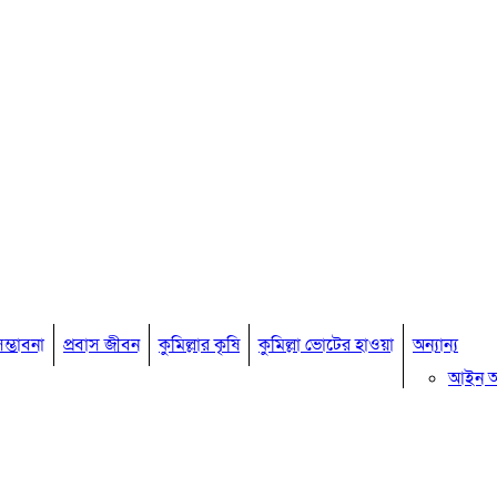
ম্ভাবনা
প্রবাস জীবন
কুমিল্লার কৃষি
কুমিল্লা ভোটের হাওয়া
অন্যান্য
আইন 
মতামত
কুমিল্ল
বিখ্যাত ব
কুমিল্ল