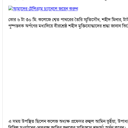
আমাদের টেলিগ্রাম চ্যানেলে জয়েন করুন
ভোর ৬ টা ৩০ মি. কলেজে শ্বেত পাথরের তৈরি স্মৃতিসৌধ, শহীদ মিনার, টাউনহল
পুষ্পস্তবক অর্পণের মধ্যদিয়ে বীরশ্রেষ্ঠ শহীদ মুক্তিযোদ্ধাদের শ্রদ্ধা জানান 
এ সময় উপস্থিত ছিলেন কলেজ অধ্যক্ষ প্রফেসর রুহুল আমিন ভূইঁয়া, উপাধ্যক
বিভিন্ন সংগঠনের নেতৃবৃন্দ জাতির জনকের স্মৃতিস্তম্ভে শ্রদ্ধার্ঘ্য অর্পণ করেন।