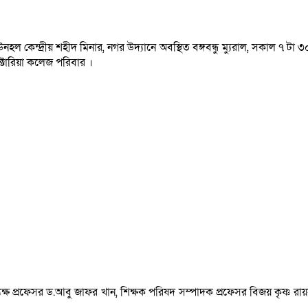
 কেন্দ্রীয় শহীদ মিনার, নগর উদ্যানে অবস্থিত বঙ্গবন্ধু ম্যুরাল, সকাল ৭ টা ৩০ম
ভিক্টোরিয়া কলেজ পরিবার ।
্ষ প্রফেসর ড.আবু জাফর খান, শিক্ষক পরিষদ সম্পাদক প্রফেসর বিজয় কৃষ্ণ রায়সহ