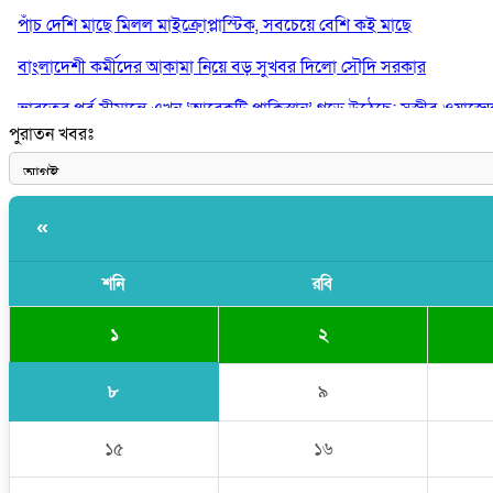
পাঁচ দেশি মাছে মিলল মাইক্রোপ্লাস্টিক, সবচেয়ে বেশি কই মাছে
বাংলাদেশী কর্মীদের আকামা নিয়ে বড় সুখবর দিলো সৌদি সরকার
ভারতের পূর্ব সীমান্তে এখন ‘আরেকটি পাকিস্তান’ গড়ে উঠেছে: সজীব ওয়াজে
পুরাতন খবরঃ
সাকিব আল হাসানের বাড়িতে আগুন, পেট্রলবোমা বিস্ফোরণ
«
শনি
রবি
১
২
৮
৯
১৫
১৬