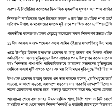
এরপর-ই ভিক্টোরিয়া কলেজের দ্বি-মাসিক সৃজনশীল মুখপত্র ক্যাম্পাস বা
দিনব্যাপী কার্যক্রমের অংশ হিসেবে সকাল ৯ টায় উচ্চ মাধ্যমিক শাখা মা
প্রতিপক্ষ উপাধ্যক্ষ মহোদয়ের দলকে দুই রানে পরাজিত করে চ্যাম্পিয়ন ট্র
পরবর্তীতে কলেজ অধ্যক্ষের নেতৃত্বে কলেজের সকল শিক্ষকগণ উচ্চমাধ্যমিক শ
১১ টায় কলেজ অধ্যক্ষ প্রফেসর রুহুল আমিন ভূঁইয়া’র সভাপতিত্বে উচ্চ মা
এতে উপস্থিত ছিলেন উপাধ্যক্ষ প্রফেসর ড. আবু জাফর খান, শিক্ষক পরিষ
কর্মচারীবৃন্দ। সভায় মুক্তিযুদ্ধের উপর প্রাণবন্ত প্রবন্ধ উপস্থাপন কর
বরং শিক্ষতার পাশাপাশি পারিবারিকভাবে আমাদের সন্তানদের মুক্তিযুদ
সেদিকে সজাগ দৃষ্টি রাখতে হবে। এসময় তিনি মহান মুক্তিযুদ্ধে ভিক্টোর
উপাধ্যক্ষ প্রফেসর ড.আবু জাফর খান তার বক্তব্যে বলেন, ২য় বিশ্বযুদ্ধে
লড়বো, আকাশে লড়বো, জলভাগে লড়বো। যার পরবর্তী প্রেক্ষাপট ছিলো জার্মা
শত্রুর মোকাবেলা করতে হবে। বঙ্গবন্ধু আক্রমন না করে বরং শত্রুর মোক
আলোচনা শেষে বাদ যোহর উচ্চমাধ্যমিক শাখা, ডিগ্রি শাখা ও নিউ হোস
মাধ্যমিক শাখা থেকে সকল শিক্ষক শিক্ষার্থী ও কর্মচারী টাউন হলে বিজয় র‌্য