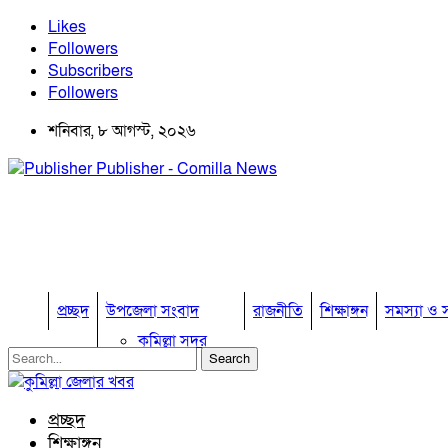
Likes
Followers
Subscribers
Followers
শনিবার, ৮ আগস্ট, ২০২৬
Publisher - Comilla News
প্রচ্ছদ
উপজেলা সংবাদ
রাজনীতি
শিক্ষাঙ্গন
সমস্যা ও স
কুমিল্লা সদর
কুমিল্লা সদর দক্ষিণ
বুড়িচং
ব্রাহ্মণপাড়া
প্রচ্ছদ
লাকসাম
শিক্ষাঙ্গন