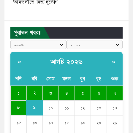
‘আমতলীতে’ নিত্য দুর্ভোগ
মেয়েদের আপত্তিকর ছবি তুলে লন্ডনে বয়ফ্রেন্ডের কাছে
পাঠাতেন ইসলামী বিশ্ববিদ্যালয়ের ছাত্রী
পুরাতন খবরঃ
পুলিশকে পিটিয়ে রক্তাক্ত করেছি এ দৃশ্য কি আপনারা দেখেননি:
এনসিপি নেতা
পাঁচ দেশি মাছে মিলল মাইক্রোপ্লাস্টিক, সবচেয়ে বেশি কই মাছে
আগষ্ট ২০২৬
«
»
বাংলাদেশী কর্মীদের আকামা নিয়ে বড় সুখবর দিলো সৌদি
সরকার
শনি
রবি
সোম
মঙ্গল
বুধ
বৃহ
শুক্র
ভারতের পূর্ব সীমান্তে এখন ‘আরেকটি পাকিস্তান’ গড়ে উঠেছে:
২
১
৩
৪
৫
৬
৭
সজীব ওয়াজেদ জয়
৯
৮
১০
১১
১২
১৩
১৪
১৫
১৬
১৭
১৮
১৯
২০
২১