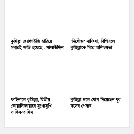
কুমিল্লা ফ্র্যাঞ্চাইজি হারিয়ে
‘নিখোঁজ’ নাফিসা, বিপিএলে
সবারই ক্ষতি হয়েছে : সালাউদ্দিন
কুমিল্লাকে ঘিরে অনিশ্চয়তা
ফাইনালে কুমিল্লা, দ্বিতীয়
কুমিল্লা দলে যোগ দিয়েছেন যুব
কোয়ালিফায়ারে মুখোমুখি
দলের পেসার
সাকিব-তামিম