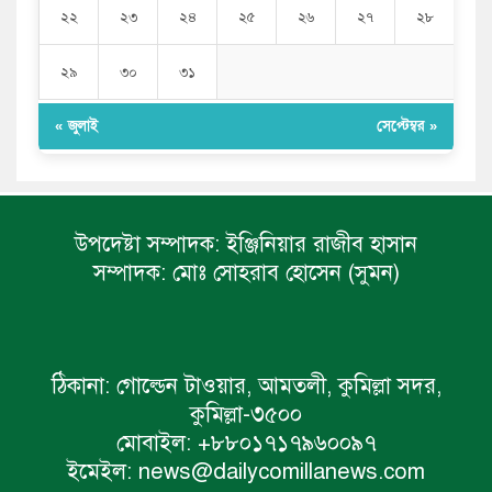
২২
২৩
২৪
২৫
২৬
২৭
২৮
২৯
৩০
৩১
« জুলাই
সেপ্টেম্বর »
উপদেষ্টা সম্পাদক:
ইঞ্জিনিয়ার রাজীব হাসান
সম্পাদক:
মোঃ সোহরাব হোসেন (সুমন)
ঠিকানা:
গোল্ডেন টাওয়ার, আমতলী, কুমিল্লা সদর,
কুমিল্লা-৩৫০০
মোবাইল:
+৮৮০১৭১৭৯৬০০৯৭
ইমেইল:
news@dailycomillanews.com