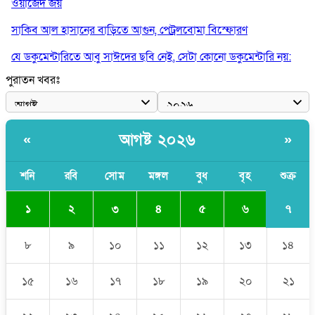
ওয়াজেদ জয়
সাকিব আল হাসানের বাড়িতে আগুন, পেট্রলবোমা বিস্ফোরণ
যে ডকুমেন্টারিতে আবু সাঈদের ছবি নেই, সেটা কোনো ডকুমেন্টারি নয়:
ভারপ্রাপ্ত রাষ্ট্রপতি
পুরাতন খবরঃ
কুমিল্লায় শরীরের বিভিন্ন ক্ষত নিয়ে বেঁচে আছেন ৫৬৬ জুলাইযোদ্ধা
তারেক রহমান ক্ষমতায় থাকবেন না, পতন শুরু হয়ে গেছে: পাটওয়ারী
আগষ্ট ২০২৬
«
»
শেখ হাসিনাকে আর রাখতে চাচ্ছে না ভারত: আসিফ মাহমুদ
শনি
রবি
সোম
মঙ্গল
বুধ
বৃহ
শুক্র
৭
১
২
৩
৪
৫
৬
৮
৯
১০
১১
১২
১৩
১৪
১৫
১৬
১৭
১৮
১৯
২০
২১