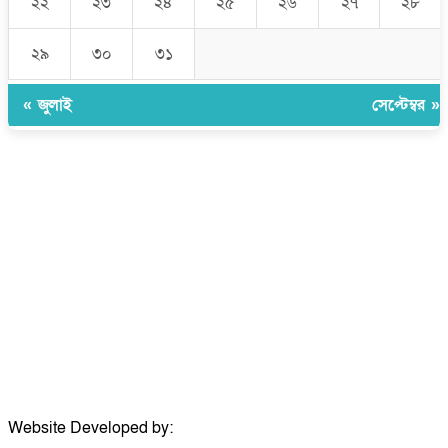
২২
২৩
২৪
২৫
২৬
২৭
২৮
২৯
৩০
৩১
« জুলাই
সেপ্টেম্বর »
উপদেষ্টা সম্পাদক:
ইঞ্জিনিয়ার রাজীব হাসান
সম্পাদক:
মোঃ সোহরাব হোসেন (সুমন)
ঠিকানা:
গোল্ডেন টাওয়ার, আমতলী, কুমিল্লা সদর, কুমিল্লা-৩৫০০
মোবাইল:
+৮৮০১৭১৭৯৬০০৯৭
ইমেইল:
news@dailycomillanews.com
ঠিকানা:
১০৮ হোয়াইট চ্যাপেল রোড, লন্ডন ই১ ১ডিই
মোবাইল:
০৭৪১১৯৩৩২৬১
ইমেইল:
london@dailycomillanews.com
Website Developed by:
TechSmartBD.com