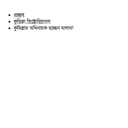
চৌদ্দগ্রাম
অন্যান্য
নাঙ্গলকোট
আইন আদালত
প্রচ্ছদ
মনোহরগঞ্জ
মতামত
কুমিল্লা ভিক্টোরিয়ানস্
বরুড়া
কুমিল্লার ঐতিহ্য
লালমাই
কুমিল্লার অধিনায়ক হচ্ছেন মালান!
বিখ্যাত ব্যাক্তিত্ব
দাউদকান্দি
কুমিল্লা বিভাগ চাই
চান্দিনা
কুমিল্লা ভিক্টোরিয়ানস্
মুরাদনগর
দেবিদ্বার
হোমনা
তিতাস
মেঘনা