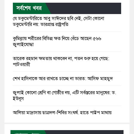
সর্বশেষ খবর
যে ডকুমেন্টারিতে আবু সাঈদের ছবি নেই, সেটা কোনো
ডকুমেন্টারি নয়: ভারপ্রাপ্ত রাষ্ট্রপতি
কুমিল্লায় শরীরের বিভিন্ন ক্ষত নিয়ে বেঁচে আছেন ৫৬৬
জুলাইযোদ্ধা
তারেক রহমান ক্ষমতায় থাকবেন না, পতন শুরু হয়ে গেছে:
পাটওয়ারী
শেখ হাসিনাকে আর রাখতে চাচ্ছে না ভারত: আসিফ মাহমুদ
জুলাই কোনো শ্রেণি বা গোষ্ঠীর নয়, এটি সর্বস্তরের মানুষের: ড.
ইউনূস
আলিয়া মাদ্রাসায় ছাত্রদল-শিবির সংঘর্ষ, হাতে পাইপ মাথায়
হেলমেট পড়ে মাঠে যুবদল নেতা নয়ন
কুমিল্লার ৫ হাসপাতাল-ডায়াগনস্টিক সাময়িক বন্ধের নির্দেশ