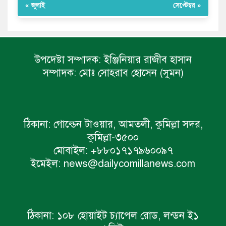
« জুলাই
সেপ্টেম্বর »
উপদেষ্টা সম্পাদক:
ইঞ্জিনিয়ার রাজীব হাসান
সম্পাদক:
মোঃ সোহরাব হোসেন (সুমন)
ঠিকানা:
গোল্ডেন টাওয়ার, আমতলী, কুমিল্লা সদর,
কুমিল্লা-৩৫০০
মোবাইল:
+৮৮০১৭১৭৯৬০০৯৭
ইমেইল:
news@dailycomillanews.com
ঠিকানা:
১০৮ হোয়াইট চ্যাপেল রোড, লন্ডন ই১