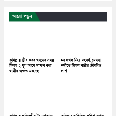
আরো পড়ুন
কুমিল্লায় স্ত্রীর কবর খননের সময়
চর দখল নিয়ে সংঘর্ষ, মেঘনা
মিলল ২ যুগ আগে দাফন করা
নদীতে মিলল নারীর টেঁটাবিদ্ধ
স্বামীর অক্ষত মরদেহ
লাশ
কুমিল্লায় প্রতিবন্ধীর টং দোকানে
কুমিল্লার অতিরিক্ত পুলিশ সুপার