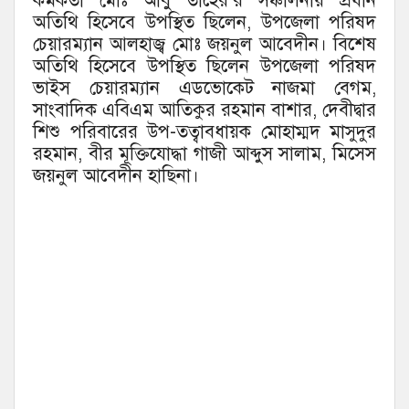
কর্মকর্তা মোঃ আবু তাহের’র সঞ্চালনায় প্রধান
অতিথি হিসেবে উপস্থিত ছিলেন, উপজেলা পরিষদ
চেয়ারম্যান আলহাজ্ব মোঃ জয়নুল আবেদীন। বিশেষ
অতিথি হিসেবে উপস্থিত ছিলেন উপজেলা পরিষদ
ভাইস চেয়ারম্যান এডভোকেট নাজমা বেগম,
সাংবাদিক এবিএম আতিকুর রহমান বাশার, দেবীদ্বার
শিশু পরিবারের উপ-তত্বাবধায়ক মোহাম্মদ মাসুদুর
রহমান, বীর মূক্তিযোদ্ধা গাজী আব্দুস সালাম, মিসেস
জয়নুল আবেদীন হাছিনা।