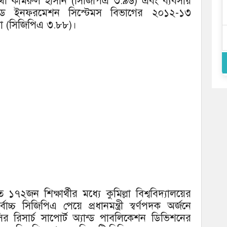
ার্থী কামরুল হাসান (সিজিপিএ ৩.৯৬) এবং ব্যবসায়
অ্যান্ড ইনফরমেশন সিস্টেমস বিভাগের ২০১২-১৩
নিপা (সিজিপিএ ৩.৮৮)।
৭২জন শিক্ষার্থীর মধ্যে কুমিল্লা বিশ্ববিদ্যালয়ের
বোচ্চ সিজিপিএ পেয়ে প্রধানমন্ত্রী স্বর্ণপদক অর্জনে
সির রিসার্চ সাপোর্ট অ্যান্ড পাবলিকেশন ডিভিশনের