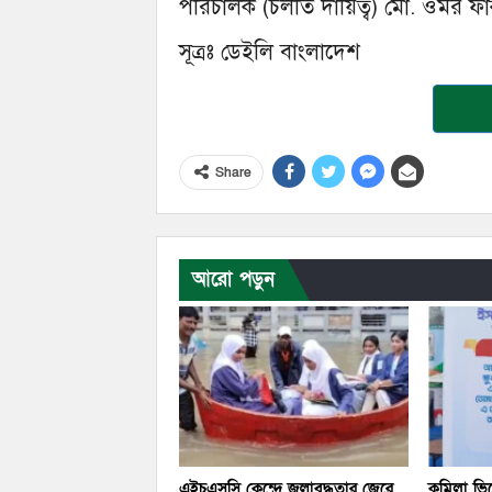
পরিচালক (চলতি দায়িত্ব) মো. ওমর ফারু
সূত্রঃ ডেইলি বাংলাদেশ
Share
আরো পড়ুন
এইচএসসি কেন্দ্রে জলাবদ্ধতার জেরে
কুমিল্লা ভ