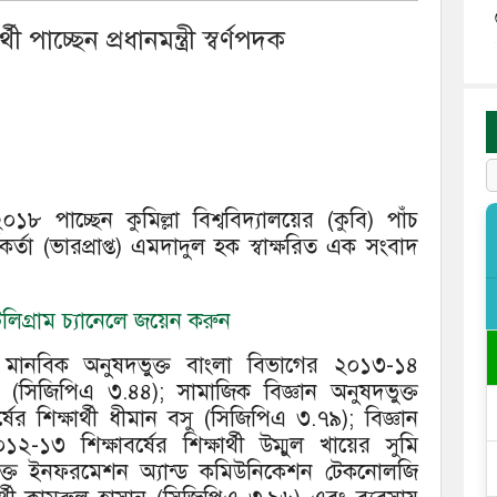
্থী পাচ্ছেন প্রধানমন্ত্রী স্বর্ণপদক
 ২০১৮ পাচ্ছেন কুমিল্লা বিশ্ববিদ্যালয়ের (কুবি) পাঁচ
মকর্তা (ভারপ্রাপ্ত) এমদাদুল হক স্বাক্ষরিত এক সংবাদ
িগ্রাম চ্যানেলে জয়েন করুন
 মানবিক অনুষদভুক্ত বাংলা বিভাগের ২০১৩-১৪
ৌস (সিজিপিএ ৩.৪৪); সামাজিক বিজ্ঞান অনুষদভুক্ত
ের শিক্ষার্থী ধীমান বসু (সিজিপিএ ৩.৭৯); বিজ্ঞান
-১৩ শিক্ষাবর্ষের শিক্ষার্থী উম্মুল খায়ের সুমি
ুক্ত ইনফরমেশন অ্যান্ড কমিউনিকেশন টেকনোলজি