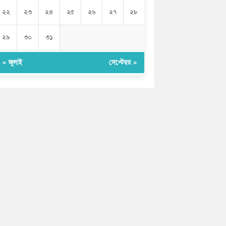
২২
২৩
২৪
২৫
২৬
২৭
২৮
২৯
৩০
৩১
« জুলাই
সেপ্টেম্বর »