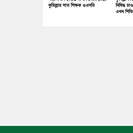
কুমিল্লার সাত শিক্ষক ওএসডি
নিষিদ্ধ চা
এখন শিব