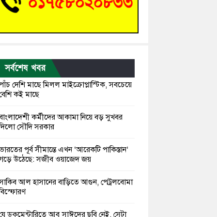
সর্বশেষ খবর
পাঁচ দেশি মাছে মিলল মাইক্রোপ্লাস্টিক, সবচেয়ে
বেশি কই মাছে
বাংলাদেশী কর্মীদের আকামা নিয়ে বড় সুখবর
দিলো সৌদি সরকার
ভারতের পূর্ব সীমান্তে এখন ‘আরেকটি পাকিস্তান’
গড়ে উঠেছে: সজীব ওয়াজেদ জয়
সাকিব আল হাসানের বাড়িতে আগুন, পেট্রলবোমা
বিস্ফোরণ
যে ডকুমেন্টারিতে আবু সাঈদের ছবি নেই, সেটা