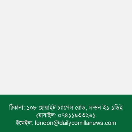
ঠিকানা:
১০৮ হোয়াইট চ্যাপেল রোড, লন্ডন ই১ ১ডিই
মোবাইল:
০৭৪১১৯৩৩২৬১
ইমেইল:
london@dailycomillanews.com