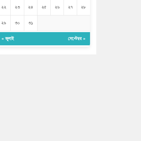
২২
২৩
২৪
২৫
২৬
২৭
২৮
২৯
৩০
৩১
« জুলাই
সেপ্টেম্বর »