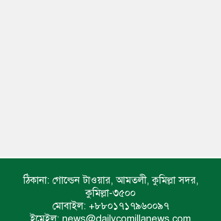
ঠিকানা:
গোল্ডেন টাওয়ার, আমতলী, কুমিল্লা সদর,
কুমিল্লা-৩৫০০
মোবাইল:
+৮৮০১৭১৭৯৬০০৯৭
ইমেইল:
news@dailycomillanews.com