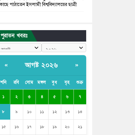
কাছে পাঠাতেন ইসলামী বিশ্ববিদ্যালয়ের ছাত্রী
পুলিশকে পিটিয়ে রক্তাক্ত করেছি এ দৃশ্য কি
আপনারা দেখেননি: এনসিপি নেতা
পুরাতন খবরঃ
পাঁচ দেশি মাছে মিলল মাইক্রোপ্লাস্টিক, সবচেয়ে
বেশি কই মাছে
বাংলাদেশী কর্মীদের আকামা নিয়ে বড় সুখবর
আগষ্ট ২০২৬
«
»
দিলো সৌদি সরকার
ভারতের পূর্ব সীমান্তে এখন ‘আরেকটি পাকিস্তান’
শনি
রবি
সোম
মঙ্গল
বুধ
বৃহ
শুক্র
গড়ে উঠেছে: সজীব ওয়াজেদ জয়
১
২
৩
৪
৫
৬
৭
সাকিব আল হাসানের বাড়িতে আগুন, পেট্রলবোমা
বিস্ফোরণ
৮
৯
১০
১১
১২
১৩
১৪
১৫
১৬
১৭
১৮
১৯
২০
২১