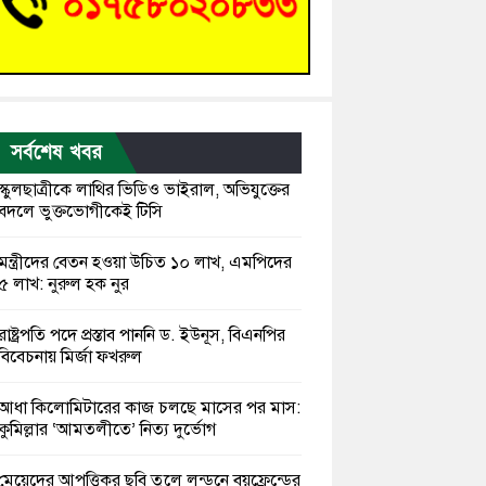
সর্বশেষ খবর
স্কুলছাত্রীকে লাথির ভিডিও ভাইরাল, অভিযুক্তের
বদলে ভুক্তভোগীকেই টিসি
মন্ত্রীদের বেতন হওয়া উচিত ১০ লাখ, এমপিদের
৫ লাখ: নুরুল হক নুর
রাষ্ট্রপতি পদে প্রস্তাব পাননি ড. ইউনূস, বিএনপির
বিবেচনায় মির্জা ফখরুল
আধা কিলোমিটারের কাজ চলছে মাসের পর মাস:
কুমিল্লার ‘আমতলীতে’ নিত্য দুর্ভোগ
মেয়েদের আপত্তিকর ছবি তুলে লন্ডনে বয়ফ্রেন্ডের