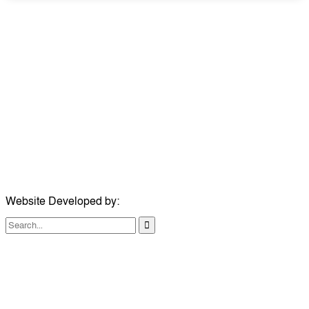
উপদেষ্টা সম্পাদক:
ইঞ্জিনিয়ার রাজীব হাসান
সম্পাদক:
মোঃ সোহরাব হোসেন (সুমন)
ঠিকানা:
গোল্ডেন টাওয়ার, আমতলী, কুমিল্লা সদর, কুমিল্লা-৩৫০০
মোবাইল:
+৮৮০১৭১৭৯৬০০৯৭
ইমেইল:
news@dailycomillanews.com
ঠিকানা:
১০৮ হোয়াইট চ্যাপেল রোড, লন্ডন ই১ ১ডিই
মোবাইল:
০৭৪১১৯৩৩২৬১
ইমেইল:
london@dailycomillanews.com
Website Developed by:
TechSmartBD.com