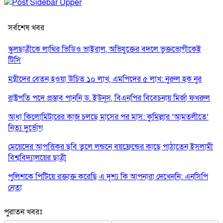
সর্বশেষ খবর
স্কুলছাত্রীকে লাথির ভিডিও ভাইরাল, অভিযুক্তের বদলে ভুক্তভোগীকেই
টিসি
মন্ত্রীদের বেতন হওয়া উচিত ১০ লাখ, এমপিদের ৫ লাখ: নুরুল হক নুর
রাষ্ট্রপতি পদে প্রস্তাব পাননি ড. ইউনূস, বিএনপির বিবেচনায় মির্জা ফখরুল
আধা কিলোমিটারের কাজ চলছে মাসের পর মাস: কুমিল্লার ‘আমতলীতে’
নিত্য দুর্ভোগ
মেয়েদের আপত্তিকর ছবি তুলে লন্ডনে বয়ফ্রেন্ডের কাছে পাঠাতেন ইসলামী
বিশ্ববিদ্যালয়ের ছাত্রী
পুলিশকে পিটিয়ে রক্তাক্ত করেছি এ দৃশ্য কি আপনারা দেখেননি: এনসিপি
নেতা
পাঁচ দেশি মাছে মিলল মাইক্রোপ্লাস্টিক, সবচেয়ে বেশি কই মাছে
পুরাতন খবরঃ