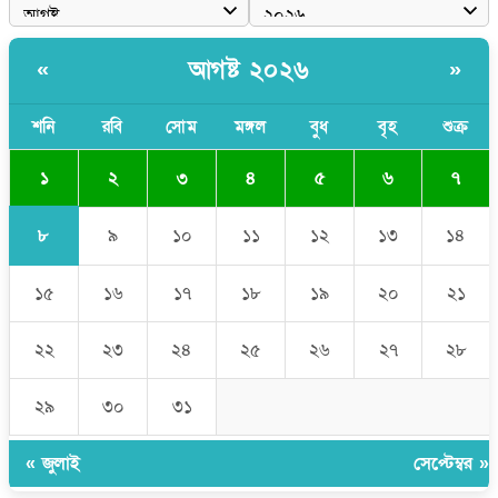
বাংলাদেশী কর্মীদের আকামা নিয়ে বড় সুখবর দিলো সৌদি সরকার
ভারতের পূর্ব সীমান্তে এখন ‘আরেকটি পাকিস্তান’ গড়ে উঠেছে: সজীব
আগষ্ট ২০২৬
«
»
ওয়াজেদ জয়
সাকিব আল হাসানের বাড়িতে আগুন, পেট্রলবোমা বিস্ফোরণ
শনি
রবি
সোম
মঙ্গল
বুধ
বৃহ
শুক্র
১
২
৩
৪
৫
৬
৭
৮
৯
১০
১১
১২
১৩
১৪
১৫
১৬
১৭
১৮
১৯
২০
২১
২২
২৩
২৪
২৫
২৬
২৭
২৮
২৯
৩০
৩১
« জুলাই
সেপ্টেম্বর »