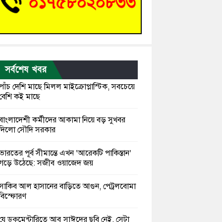
সর্বশেষ খবর
পাঁচ দেশি মাছে মিলল মাইক্রোপ্লাস্টিক, সবচেয়ে
বেশি কই মাছে
বাংলাদেশী কর্মীদের আকামা নিয়ে বড় সুখবর
দিলো সৌদি সরকার
ভারতের পূর্ব সীমান্তে এখন ‘আরেকটি পাকিস্তান’
গড়ে উঠেছে: সজীব ওয়াজেদ জয়
সাকিব আল হাসানের বাড়িতে আগুন, পেট্রলবোমা
বিস্ফোরণ
যে ডকুমেন্টারিতে আবু সাঈদের ছবি নেই, সেটা