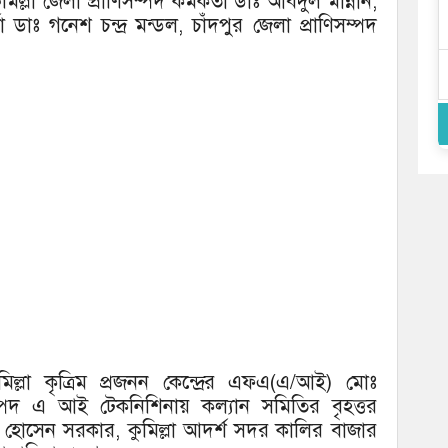
ল্লা জেলা প্রাণিসম্পদ কর্মকর্তা ডাঃ আবদুল মান্নান,
্তা ডাঃ গনেশ চন্দ্র মন্ডল, চাঁদপুর জেলা প্রাণিসম্পদ
িল্লা কৃত্রিম প্রজনন কেন্দ্রের এফএ(এ/আই) মোঃ
্পদ এ আই টেকনিশিনায় কল্যান সমিতির বৃহত্তর
ল হোসেন সরকার, কুমিল্লা আদর্শ সদর কালির বাজার