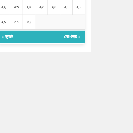
২২
২৩
২৪
২৫
২৬
২৭
২৮
২৯
৩০
৩১
« জুলাই
সেপ্টেম্বর »