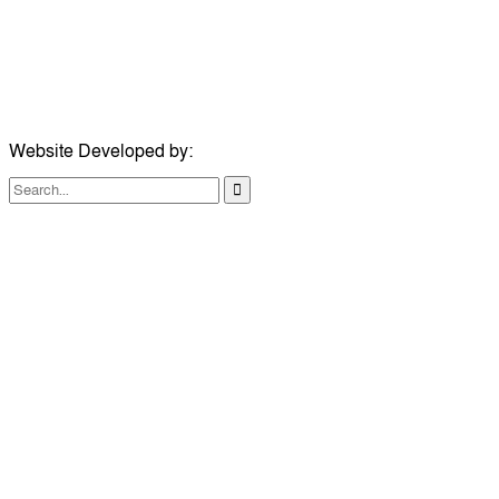
ঠিকানা:
১০৮ হোয়াইট চ্যাপেল রোড, লন্ডন ই১ ১ডিই
মোবাইল:
০৭৪১১৯৩৩২৬১
ইমেইল:
london@dailycomillanews.com
Website Developed by:
TechSmartBD.com