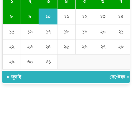
৩
১
২
৪
৫
৬
৭
১০
৮
৯
১১
১২
১৩
১৪
১৫
১৬
১৭
১৮
১৯
২০
২১
২২
২৩
২৪
২৫
২৬
২৭
২৮
২৯
৩০
৩১
« জুলাই
সেপ্টেম্বর »
উপদেষ্টা সম্পাদক:
ইঞ্জিনিয়ার রাজীব হাসান
সম্পাদক:
মোঃ সোহরাব হোসেন (সুমন)
ঠিকানা:
গোল্ডেন টাওয়ার, আমতলী, কুমিল্লা সদর, কুমিল্লা-৩৫০০
মোবাইল:
+৮৮০১৭১৭৯৬০০৯৭
ইমেইল:
news@dailycomillanews.com