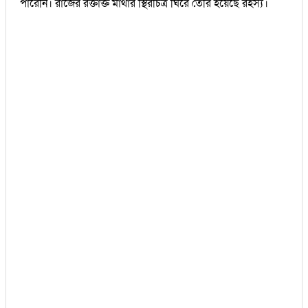
পারেনি। রাজের রক্তাক্ত মাথার স্থিরচিত্র ঘিরে তৈরি হয়েছে রহস্য।