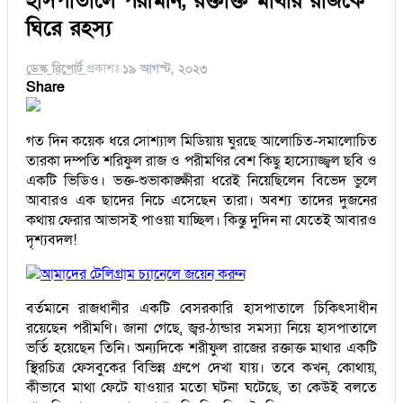
হাসপাতালে পরীমনি, রক্তাক্ত মাথার রাজকে
ঘিরে রহস্য
ডেস্ক রিপোর্ট
প্রকাশঃ
১৯ আগস্ট, ২০২৩
Share
গত দিন কয়েক ধরে সোশ্যাল মিডিয়ায় ঘুরছে আলোচিত-সমালোচিত
তারকা দম্পতি শরিফুল রাজ ও পরীমণির বেশ কিছু হাস্যোজ্জ্বল ছবি ও
একটি ভিডিও। ভক্ত-শুভাকাঙ্ক্ষীরা ধরেই নিয়েছিলেন বিভেদ ভুলে
আবারও এক ছাদের নিচে এসেছেন তারা। অবশ্য তাদের দুজনের
কথায় ফেরার আভাসই পাওয়া যাচ্ছিল। কিন্তু দুদিন না যেতেই আবারও
দৃশ্যবদল!
আমাদের টেলিগ্রাম চ্যানেলে জয়েন করুন
বর্তমানে রাজধানীর একটি বেসরকারি হাসপাতালে চিকিৎসাধীন
রয়েছেন পরীমণি। জানা গেছে, জ্বর-ঠান্ডার সমস্যা নিয়ে হাসপাতালে
ভর্তি হয়েছেন তিনি। অন্যদিকে শরীফুল রাজের রক্তাক্ত মাথার একটি
স্থিরচিত্র ফেসবুকের বিভিন্ন গ্রুপে দেখা যায়। তবে কখন, কোথায়,
কীভাবে মাথা ফেটে যাওয়ার মতো ঘটনা ঘটেছে, তা কেউই বলতে