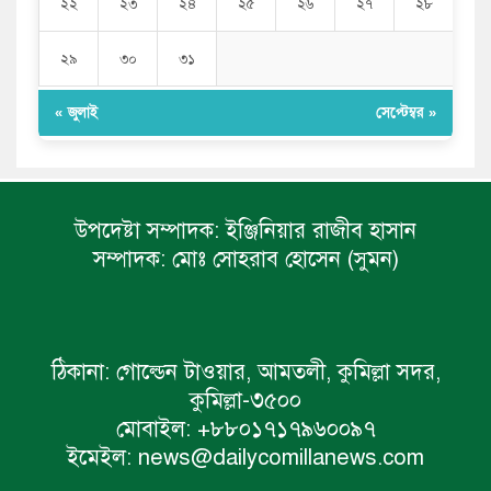
২২
২৩
২৪
২৫
২৬
২৭
২৮
২৯
৩০
৩১
« জুলাই
সেপ্টেম্বর »
উপদেষ্টা সম্পাদক:
ইঞ্জিনিয়ার রাজীব হাসান
সম্পাদক:
মোঃ সোহরাব হোসেন (সুমন)
ঠিকানা:
গোল্ডেন টাওয়ার, আমতলী, কুমিল্লা সদর,
কুমিল্লা-৩৫০০
মোবাইল:
+৮৮০১৭১৭৯৬০০৯৭
ইমেইল:
news@dailycomillanews.com