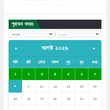
পুলিশকে পিটিয়ে রক্তাক্ত করেছি এ দৃশ্য কি আপনারা দেখেননি:
এনসিপি নেতা
পুরাতন খবরঃ
পাঁচ দেশি মাছে মিলল মাইক্রোপ্লাস্টিক, সবচেয়ে বেশি কই মাছে
বাংলাদেশী কর্মীদের আকামা নিয়ে বড় সুখবর দিলো সৌদি
সরকার
আগষ্ট ২০২৬
«
»
ভারতের পূর্ব সীমান্তে এখন ‘আরেকটি পাকিস্তান’ গড়ে উঠেছে:
সজীব ওয়াজেদ জয়
শনি
রবি
সোম
মঙ্গল
বুধ
বৃহ
শুক্র
সাকিব আল হাসানের বাড়িতে আগুন, পেট্রলবোমা বিস্ফোরণ
১
২
৩
৪
৫
৬
৭
৮
৯
১০
১১
১২
১৩
১৪
১৫
১৬
১৭
১৮
১৯
২০
২১