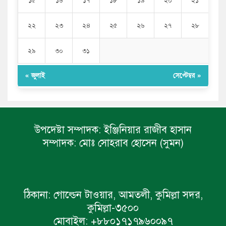
১৫
১৬
১৭
১৮
১৯
২০
২১
২২
২৩
২৪
২৫
২৬
২৭
২৮
২৯
৩০
৩১
« জুলাই
সেপ্টেম্বর »
উপদেষ্টা সম্পাদক:
ইঞ্জিনিয়ার রাজীব হাসান
সম্পাদক:
মোঃ সোহরাব হোসেন (সুমন)
ঠিকানা:
গোল্ডেন টাওয়ার, আমতলী, কুমিল্লা সদর,
কুমিল্লা-৩৫০০
মোবাইল:
+৮৮০১৭১৭৯৬০০৯৭