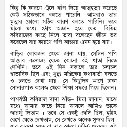
কিন্তু কি কারণে ট্রেনে ঝাঁপ দিয়ে আত্মহত্যা করেছে
কেউ সঠিকভাবে বলতে পারেনি। আমরাও তার
মৃত্যুর কোনো সঠিক কারণ বলতে পারিনি। তবে
মাঝে মধ্যে হঠাৎ অজ্ঞান হয়ে যেত। বিভিন্ন
কবিরাজের কাছে নিলে তারা বলেছেন র্জীনে ভর
করেছেন যার কারণে পপি আক্তার এমন হয়ে যায়।
বাড়ির লোকজন থেকে জানা যায়, সেদিন পপি
আক্তার কলেজে যেতে কোনো বই খাতা নিতে
দেখিনি। তবে ওই দিন সকালে তার চলাচল
স্বাভাবিক ছিল এবং সুস্থ্য মস্তিষ্কের কথাবার্তা বলতে
ও চলতে দেখা যায়। সে কিছুদিন আগে ঢাকা
সোনারগাও কলেজ থেকে শিক্ষা সফরে গিয়ে ছিলেন।
পাশর্বর্তী কবিরাজ দাদা ঝাঁড়– মিয়া জানান, মাঝে
মধ্যে আমার কাছে নিয়ে আসলে আমিও তাকে
জারফুঁ দিতাম । তবে সে একটু জেদি ছিল, হঠাৎ
রেগে যেতে দেখতাম, সে দেখতে অনেক সুন্দর ছিল।
যার কারণে হয়ত বা তার আল্গা (র্জীন) ধরেছে। ওই