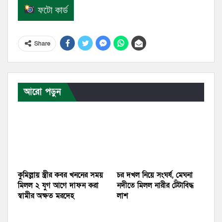
ফটো কার্ড
Share
আরো পড়ুন
কুমিল্লায় স্ত্রীর কবর খননের সময়
চর দখল নিয়ে সংঘর্ষ, মেঘনা
মিলল ২ যুগ আগে দাফন করা
নদীতে মিলল নারীর টেঁটাবিদ্ধ
স্বামীর অক্ষত মরদেহ
লাশ