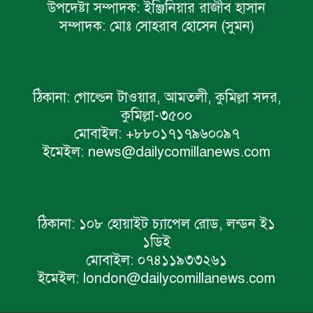
উপদেষ্টা সম্পাদক:
ইঞ্জিনিয়ার রাজীব হাসান
সম্পাদক:
মোঃ সোহরাব হোসেন (সুমন)
ঠিকানা:
গোল্ডেন টাওয়ার, আমতলী, কুমিল্লা সদর,
কুমিল্লা-৩৫০০
মোবাইল:
+৮৮০১৭১৭৯৬০০৯৭
ইমেইল:
news@dailycomillanews.com
ঠিকানা:
১০৮ হোয়াইট চ্যাপেল রোড, লন্ডন ই১
১ডিই
মোবাইল:
০৭৪১১৯৩৩২৬১
ইমেইল:
london@dailycomillanews.com