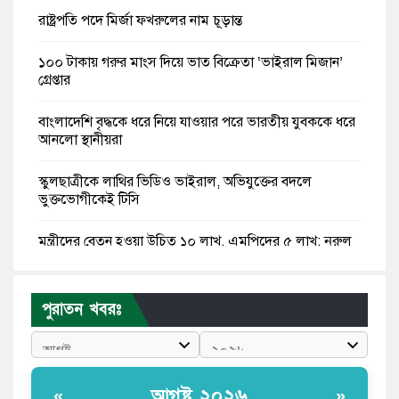
রাষ্ট্রপতি পদে মির্জা ফখরুলের নাম চূড়ান্ত
১০০ টাকায় গরুর মাংস দিয়ে ভাত বিক্রেতা ‘ভাইরাল মিজান’
গ্রেপ্তার
বাংলাদেশি বৃদ্ধকে ধরে নিয়ে যাওয়ার পরে ভারতীয় যুবককে ধরে
আনলো স্থানীয়রা
স্কুলছাত্রীকে লাথির ভিডিও ভাইরাল, অভিযুক্তের বদলে
ভুক্তভোগীকেই টিসি
মন্ত্রীদের বেতন হওয়া উচিত ১০ লাখ, এমপিদের ৫ লাখ: নুরুল
হক নুর
রাষ্ট্রপতি পদে প্রস্তাব পাননি ড. ইউনূস, বিএনপির বিবেচনায় মির্জা
পুরাতন খবরঃ
ফখরুল
আধা কিলোমিটারের কাজ চলছে মাসের পর মাস: কুমিল্লার
‘আমতলীতে’ নিত্য দুর্ভোগ
আগষ্ট ২০২৬
«
»