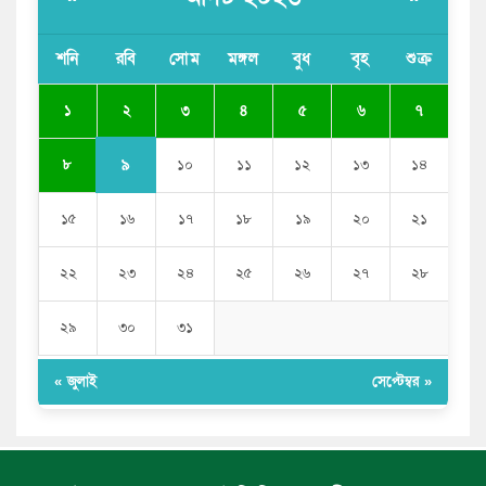
মেয়েদের আপত্তিকর ছবি তুলে লন্ডনে বয়ফ্রেন্ডের কাছে
পাঠাতেন ইসলামী বিশ্ববিদ্যালয়ের ছাত্রী
শনি
রবি
সোম
মঙ্গল
বুধ
বৃহ
শুক্র
পুলিশকে পিটিয়ে রক্তাক্ত করেছি এ দৃশ্য কি আপনারা দেখেননি:
২
১
৩
৪
৫
৬
৭
এনসিপি নেতা
৯
৮
১০
১১
১২
১৩
১৪
১৫
১৬
১৭
১৮
১৯
২০
২১
২২
২৩
২৪
২৫
২৬
২৭
২৮
২৯
৩০
৩১
« জুলাই
সেপ্টেম্বর »