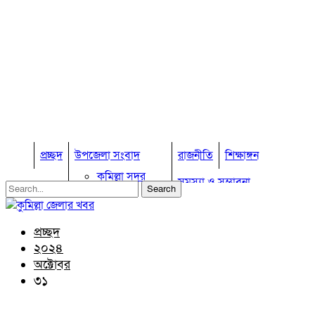
প্রচ্ছদ
উপজেলা সংবাদ
রাজনীতি
শিক্ষাঙ্গন
কুমিল্লা সদর
সমস্যা ও সম্ভাবনা
কুমিল্লা সদর দক্ষিণ
বুড়িচং
প্রবাস জীবন
কুমিল্লার কৃষি
ব্রাহ্মণপাড়া
প্রচ্ছদ
কুমিল্লা ভোটের হাওয়া
লাকসাম
২০২৪
চৌদ্দগ্রাম
অন্যান্য
অক্টোবর
নাঙ্গলকোট
৩১
আইন আদালত
মনোহরগঞ্জ
মতামত
বরুড়া
কুমিল্লার ঐতিহ্য